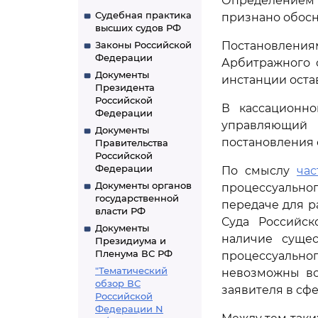
Определением 
Судебная практика
признано обос
высших судов РФ
Законы Российской
Постановлениям
Федерации
Арбитражного с
Документы
инстанции оста
Президента
Российской
В кассационно
Федерации
управляющий 
Документы
постановления 
Правительства
Российской
Федерации
По смыслу
час
Документы органов
процессуально
государственной
передаче для р
власти РФ
Суда Российс
Документы
наличие суще
Президиума и
Пленума ВС РФ
процессуально
"Тематический
невозможны во
обзор ВС
заявителя в сф
Российской
Федерации N