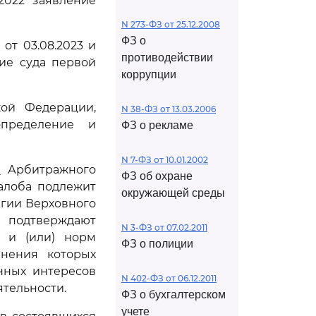
2022 заявление
N 273-ФЗ от 25.12.2008
ФЗ о
от 03.08.2023 и
противодействии
ние суда первой
коррупции
кой Федерации,
N 38-ФЗ от 13.03.2006
определение и
ФЗ о рекламе
N 7-ФЗ от 10.01.2002
1
Арбитражного
ФЗ об охране
алоба подлежит
окружающей среды
егии Верховного
 подтверждают
N 3-ФЗ от 07.02.2011
 и (или) норм
ФЗ о полиции
анения которых
нных интересов
N 402-ФЗ от 06.12.2011
тельности.
ФЗ о бухгалтерском
учете