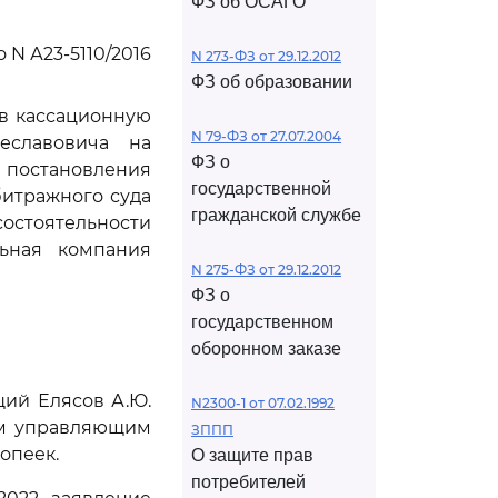
ФЗ об ОСАГО
 N А23-5110/2016
N 273-ФЗ от 29.12.2012
ФЗ об образовании
ив кассационную
N 79-ФЗ от 27.07.2004
еславовича на
ФЗ о
, постановления
государственной
битражного суда
гражданской службе
состоятельности
льная компания
N 275-ФЗ от 29.12.2012
ФЗ о
государственном
оборонном заказе
щий Елясов А.Ю.
N2300-1 от 07.02.1992
ым управляющим
ЗППП
опеек.
О защите прав
потребителей