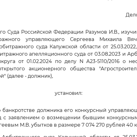
Дело
го Суда Российской Федерации Разумов И.В., изуч
ражного управляющего Сергеева Михаила Вяч
битражного суда Калужской области от 25.03.2022
итражного апелляционного суда от 03.08.2023 и Ар
круга от 01.02.2024 по делу N А23-5110/2016 о не
 открытого акционерного общества "Агростроите
й" (далее - должник),
установил:
о банкротстве должника его конкурсный управляю
уд с заявлением о возмещении бывшим конкурсн
еевым М.В. убытков в размере 7 074 270 рублей 40 к