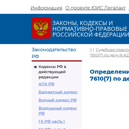
Информация
О проекте ЮИС Легалакт
ЗАКОНЫ, КОДЕКСЫ И
НОРМАТИВНО-ПРАВОВЫЕ 
РОССИЙСКОЙ ФЕДЕРАЦИ
Законодательство
|
Судебная практ
7610(7) по делу N А2
РФ
Кодексы РФ в
Определение
действующей
редакции
7610(7) по д
АПК РФ
Бюджетный кодекс
Водный кодекс РФ
Воздушный кодекс
РФ
ГК РФ часть 1