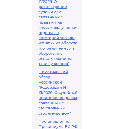
11/2026. О
рассмотрении
судами дел,
связанных с
правами на
земельные участки
отдельных
категорий земель,
изъятых из оборота
и ограниченных в
обороте, и с
использованием
таких участков"
"Тематический
обзор ВС
Российской
Федерации N
13/2026. О судебной
практике по делам,
связанным с
самовольным
строительством"
Постановление
Президиума ВС РФ