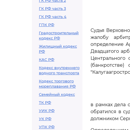
ГК РФ часть 2
ГК РФ часть 3
ГК РФ часть 4
ГПК РФ
Судья Верховно
Градостроительный
жалобу арбит
кодекс РФ
определение Ар
Жилищный кодекс
Двадцатого арб
РФ
Центрального о
КАС РФ
(банкротстве)
Кодекс внутреннего
"Калугаагростро
водного транспорта
Кодекс торгового
мореплавания РФ
Семейный кодекс
ТК РФ
в рамках дела 
УИК РФ
обратился в с
должником Серг
УК РФ
УПК РФ