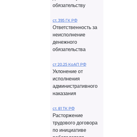
обязательству
ст. 395 ГК РФ
Ответственность за
неисполнение
денежного
обязательства
ст 20.25 КоАП РФ
Уклонение от
исполнения
административного
наказания
ст. 81 ТК РФ
Расторжение
трудового договора
по инициативе