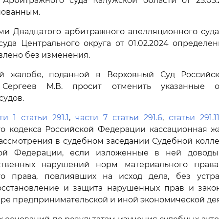
Арбитражного суда Калужской области от 25.03.
нованным.
и Двадцатого арбитражного апелляционного суда 
уда Центрального округа от 01.02.2024 определе
влено без изменения.
й жалобе, поданной в Верховный Суд Российс
Сергеев М.В. просит отменить указанные 
судов.
ти 1 статьи 291.1
,
части 7 статьи 291.6
,
статьи 291.1
го кодекса Российской Федерации кассационная ж
ассмотрения в судебном заседании Судебной колл
кой Федерации, если изложенные в ней доводы
ственных нарушений норм материального права
го права, повлиявших на исход дела, без устр
сстановление и защита нарушенных прав и зако
ере предпринимательской и иной экономической дея