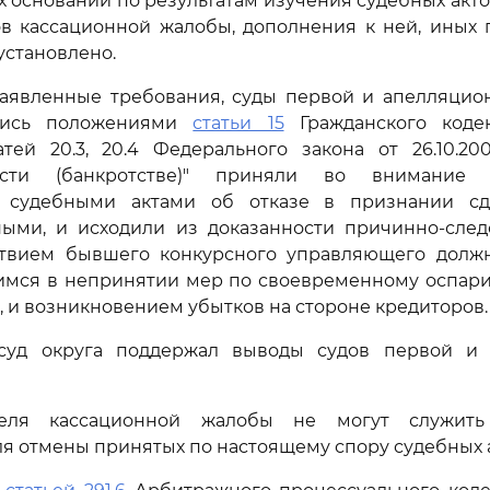
х оснований по результатам изучения судебных акто
ов кассационной жалобы, дополнения к ней, иных
установлено.
заявленные требования, суды первой и апелляцио
ались положениями
статьи 15
Гражданского кодек
атей 20.3, 20.4 Федерального закона от 26.10.20
ности (банкротстве)" приняли во внимание об
е судебными актами об отказе в признании сд
ными, и исходили из доказанности причинно-след
твием бывшего конкурсного управляющего долж
шимся в непринятии мер по своевременному оспари
 и возникновением убытков на стороне кредиторов.
суд округа поддержал выводы судов первой и 
еля кассационной жалобы не могут служить
я отмены принятых по настоящему спору судебных а