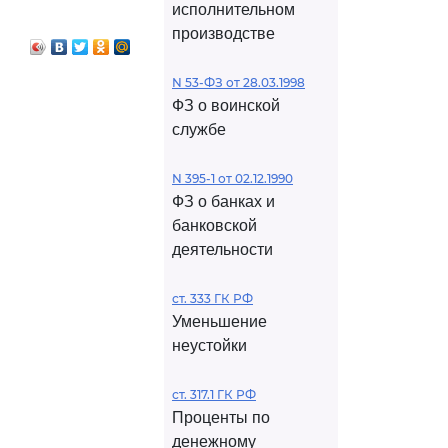
исполнительном
производстве
N 53-ФЗ от 28.03.1998
ФЗ о воинской
службе
N 395-1 от 02.12.1990
ФЗ о банках и
банковской
деятельности
ст. 333 ГК РФ
Уменьшение
неустойки
ст. 317.1 ГК РФ
Проценты по
денежному