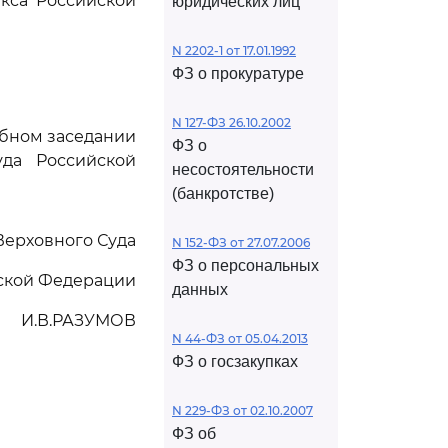
кса Российской
юридических лиц
N 2202-1 от 17.01.1992
ФЗ о прокуратуре
N 127-ФЗ 26.10.2002
ебном заседании
ФЗ о
да Российской
несостоятельности
(банкротстве)
Верховного Суда
N 152-ФЗ от 27.07.2006
ФЗ о персональных
ской Федерации
данных
И.В.РАЗУМОВ
N 44-ФЗ от 05.04.2013
ФЗ о госзакупках
N 229-ФЗ от 02.10.2007
ФЗ об