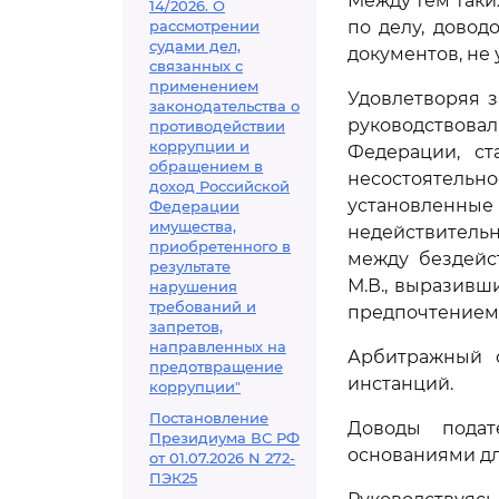
Между тем таки
14/2026. О
рассмотрении
по делу, довод
судами дел,
документов, не 
связанных с
применением
Удовлетворяя 
законодательства о
руководствов
противодействии
коррупции и
Федерации, ст
обращением в
несостоятель
доход Российской
установленны
Федерации
имущества,
недействитель
приобретенного в
между бездейс
результате
М.В., выразив
нарушения
требований и
предпочтением,
запретов,
направленных на
Арбитражный 
предотвращение
инстанций.
коррупции"
Постановление
Доводы подат
Президиума ВС РФ
основаниями дл
от 01.07.2026 N 272-
ПЭК25