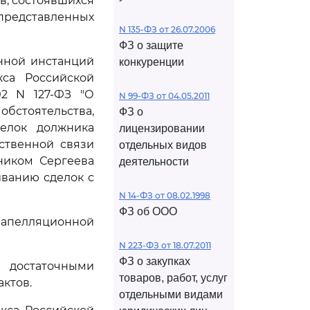
в, состоявшихся
 представленных
N 135-ФЗ от 26.07.2006
ФЗ о защите
нной инстанций
конкуренции
са Российской
02 N 127-ФЗ "О
N 99-ФЗ от 04.05.2011
стоятельства,
ФЗ о
елок должника
лицензировании
ственной связи
отдельных видов
ником Сергеева
деятельности
ванию сделок с
N 14-ФЗ от 08.02.1998
ФЗ об ООО
апелляционной
N 223-ФЗ от 18.07.2011
ФЗ о закупках
 достаточными
товаров, работ, услуг
ктов.
отдельными видами