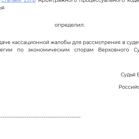
ь
статьей 291.6
Арбитражного процессуального коде
ья
определил:
едаче кассационной жалобы для рассмотрения в суд
легии по экономическим спорам Верховного Су
Судья 
Россий
--------------------------------------------