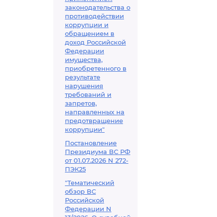
законодательства о
противодействии
коррупции и
обращением в
доход Российской
Федерации
имущества,
приобретенного в
результате
нарушения
требований и
запретов,
направленных на
предотвращение
коррупции"
Постановление
Президиума ВС РФ
от 01.07.2026 N 272-
ПЭК25
"Тематический
обзор ВС
Российской
Федерации N