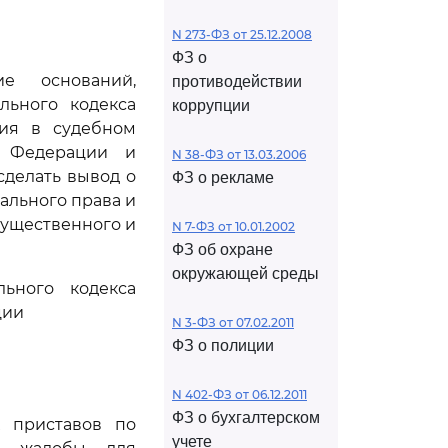
N 273-ФЗ от 25.12.2008
ФЗ о
е оснований,
противодействии
льного кодекса
коррупции
ния в судебном
й Федерации и
N 38-ФЗ от 13.03.2006
сделать вывод о
ФЗ о рекламе
ального права и
существенного и
N 7-ФЗ от 10.01.2002
ФЗ об охране
окружающей среды
ьного кодекса
ции
N 3-ФЗ от 07.02.2011
ФЗ о полиции
N 402-ФЗ от 06.12.2011
ФЗ о бухгалтерском
х приставов по
учете