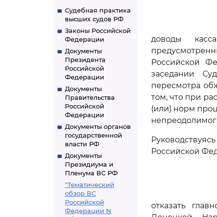
Судебная практика
высших судов РФ
Законы Российской
доводы касс
Федерации
предусмотрен
Документы
Президента
Российской Фе
Российской
заседании Су
Федерации
пересмотра обж
Документы
том, что при р
Правительства
Российской
(или) норм про
Федерации
непреодолимого
Документы органов
государственной
Руководствуя
власти РФ
Российской Фед
Документы
Президиума и
Пленума ВС РФ
"Тематический
обзор ВС
Российской
отказать глав
Федерации N