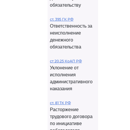
обязательству
ст. 395 ГК РФ
Ответственность за
неисполнение
денежного
обязательства
ст 20.25 КоАП РФ
Уклонение от
исполнения
административного
наказания
ст. 81 ТК РФ
Расторжение
трудового договора
по инициативе