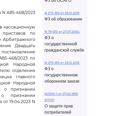
ФЗ об ОСАГО
 N А85-468/2023
N 273-ФЗ от 29.12.2012
ФЗ об образовании
ив кассационную
N 79-ФЗ от 27.07.2004
 приставов по
ФЗ о
е Арбитражного
государственной
ление Двадцать
гражданской службе
 постановление
А85-468/2023 по
N 275-ФЗ от 29.12.2012
цкой Народной
ФЗ о
телю отделения
государственном
ецка главного
оборонном заказе
ецкой Народной
ю о признании
N2300-1 от 07.02.1992
, о признании
ЗППП
от 19.04.2023 N
О защите прав
потребителей