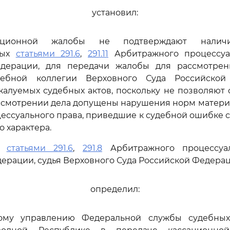
установил:
ационной жалобы не подтверждают наличи
ных
статьями 291.6
,
291.11
Арбитражного процессуа
дерации, для передачи жалобы для рассмотре
дебной коллегии Верховного Суда Российско
алуемых судебных актов, поскольку не позволяют 
ассмотрении дела допущены нарушения норм матери
цессуального права, приведшие к судебной ошибке 
 характера.
сь
статьями 291.6
,
291.8
Арбитражного процессуал
ерации, судья Верховного Суда Российской Федера
определил:
ному управлению Федеральной службы судебны