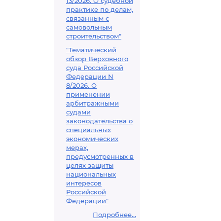
13/2026. О судебной
практике по делам,
связанным с
самовольным
строительством"
"Тематический
обзор Верховного
суда Российской
Федерации N
8/2026. О
применении
арбитражными
судами
законодательства о
специальных
экономических
мерах,
предусмотренных в
целях защиты
национальных
интересов
Российской
Федерации"
Подробнее...