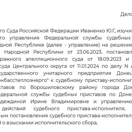
Дело
го Суда Российской Федерации Иваненко Ю.Г., изуч
ого управления Федеральной службы судебных
дной Республике (далее - управление) на решени
 Народной Республики от 23.06.2023, постанов
ражного апелляционного суда от 18.09.2023 и
уда Центрального округа от 11.01.2024 по делу N 
сударственного унитарного предприятия Доне
онбасстеплоэнерго" к судебному приставу-исполни
ставов по Ворошиловскому району города Дон
деральной службы судебных приставов по Дон
адеждиной Ирине Владимировне и управлени
действий судебного пристава-исполнителя
ым постановления судебного пристава-исполнителя 
Н о взыскании исполнительского сбора,