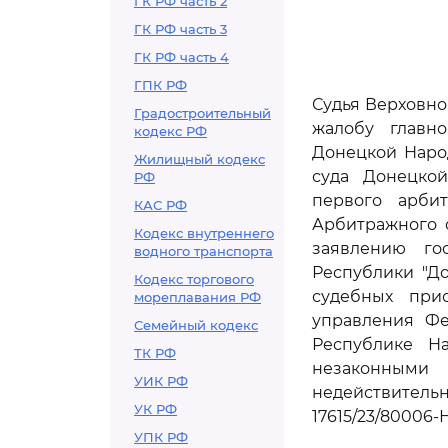
ГК РФ часть 2
ГК РФ часть 3
ГК РФ часть 4
ГПК РФ
Судья Верховно
Градостроительный
жалобу главн
кодекс РФ
Донецкой Наро
Жилищный кодекс
суда Донецкой
РФ
первого арбит
КАС РФ
Арбитражного с
Кодекс внутреннего
заявлению го
водного транспорта
Республики "Д
Кодекс торгового
судебных при
мореплавания РФ
управления Фе
Семейный кодекс
Республике Н
ТК РФ
незаконными 
УИК РФ
недействительн
УК РФ
17615/23/80006-
УПК РФ