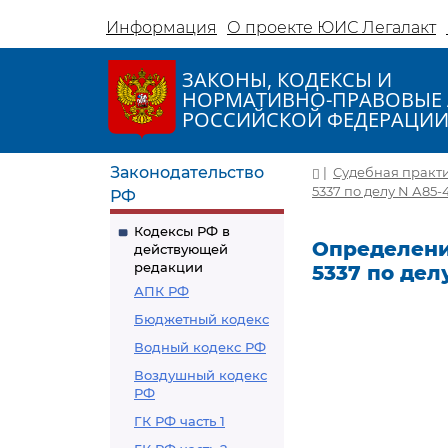
Информация
О проекте ЮИС Легалакт
ЗАКОНЫ, КОДЕКСЫ И
НОРМАТИВНО-ПРАВОВЫЕ 
РОССИЙСКОЙ ФЕДЕРАЦИ
Законодательство
|
Судебная практ
5337 по делу N А85-
РФ
Кодексы РФ в
Определение
действующей
редакции
5337 по дел
АПК РФ
Бюджетный кодекс
Водный кодекс РФ
Воздушный кодекс
РФ
ГК РФ часть 1