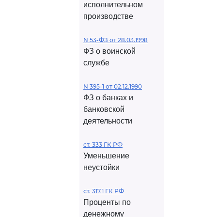
исполнительном
производстве
N 53-ФЗ от 28.03.1998
ФЗ о воинской
службе
N 395-1 от 02.12.1990
ФЗ о банках и
банковской
деятельности
ст. 333 ГК РФ
Уменьшение
неустойки
ст. 317.1 ГК РФ
Проценты по
денежному