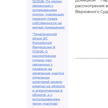
Донецкой На
12/2026. По делам,
связанным с
рассмотрения в
оспариванием
Верховного Суд
сделок, повлекших
переход права
собственности на
жилые помещения"
"Тематический
обзор ВС
Российской
Федерации N
11/2026. О
рассмотрении
----------------------
судами дел,
связанных с
правами на
земельные участки
отдельных
категорий земель,
изъятых из оборота
и ограниченных в
обороте, и с
использованием
таких участков"