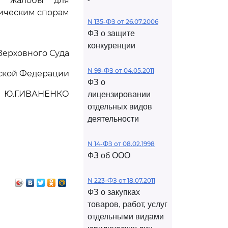
й жалобы для
мическим спорам
N 135-ФЗ от 26.07.2006
ФЗ о защите
конкуренции
Верховного Суда
N 99-ФЗ от 04.05.2011
ской Федерации
ФЗ о
Ю.Г.ИВАНЕНКО
лицензировании
отдельных видов
деятельности
N 14-ФЗ от 08.02.1998
ФЗ об ООО
N 223-ФЗ от 18.07.2011
ФЗ о закупках
товаров, работ, услуг
отдельными видами