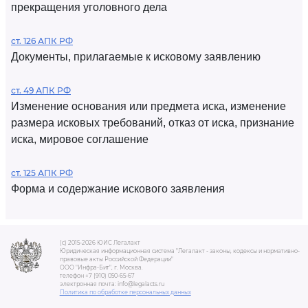
прекращения уголовного дела
ст. 126 АПК РФ
Документы, прилагаемые к исковому заявлению
ст. 49 АПК РФ
Изменение основания или предмета иска, изменение
размера исковых требований, отказ от иска, признание
иска, мировое соглашение
ст. 125 АПК РФ
Форма и содержание искового заявления
(c) 2015-2026 ЮИС Легалакт
Юридическая информационная система "Легалакт - законы, кодексы и нормативно-
правовые акты Российской Федерации"
ООО "Инфра-Бит", г. Москва.
телефон +7 (910) 050-65-67
электронная почта: info@legalacts.ru
Политика по обработке персональных данных