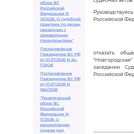
судебных актов
обзор ВС
Российской
Руководствуя
Федерации N
13/2026. О судебной
Российской Фед
практике по делам,
связанным с
самовольным
строительством"
Постановление
отказать общ
Президиума ВС РФ
от 01.07.2026 N 24-
"Новгородская
ПЭК26
заседании Су
Постановление
Российской Фе
Президиума ВС РФ
от 01.07.2026 N
18А/2026
"Тематический
обзор ВС
Российской
Федерации N
11/2026. О
рассмотрении
судами дел,
----------------------