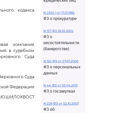
юридических лиц
ьного кодекса
N 2202-1 от 17.01.1992
ФЗ о прокуратуре
N 127-ФЗ 26.10.2002
ФЗ о
несостоятельности
овая компания
(банкротстве)
ния в судебном
рховного Суда
N 152-ФЗ от 27.07.2006
ФЗ о персональных
данных
Верховного Суда
N 44-ФЗ от 05.04.2013
ской Федерации
ФЗ о госзакупках
.Ю.ШИЛОХВОСТ
N 229-ФЗ от 02.10.2007
ФЗ об