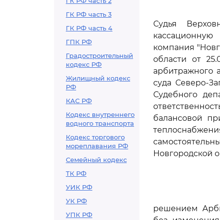
ГК РФ часть 2
ГК РФ часть 3
Судья Верхов
ГК РФ часть 4
кассационную 
ГПК РФ
компания "Новг
Градостроительный
области от 25.
кодекс РФ
арбитражного а
Жилищный кодекс
суда Северо-За
РФ
Судебного деп
КАС РФ
ответственнос
Кодекс внутреннего
балансовой пр
водного транспорта
теплоснабжени
Кодекс торгового
самостоятель
мореплавания РФ
Новгородской о
Семейный кодекс
ТК РФ
УИК РФ
УК РФ
решением Арби
УПК РФ