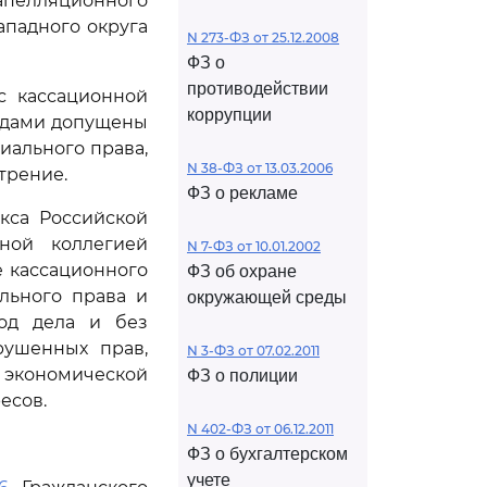
апелляционного
ападного округа
N 273-ФЗ от 25.12.2008
ФЗ о
противодействии
с кассационной
коррупции
судами допущены
ального права,
N 38-ФЗ от 13.03.2006
трение.
ФЗ о рекламе
кса Российской
ной коллегией
N 7-ФЗ от 10.01.2002
е кассационного
ФЗ об охране
льного права и
окружающей среды
ход дела и без
рушенных прав,
N 3-ФЗ от 07.02.2011
й экономической
ФЗ о полиции
есов.
N 402-ФЗ от 06.12.2011
ФЗ о бухгалтерском
учете