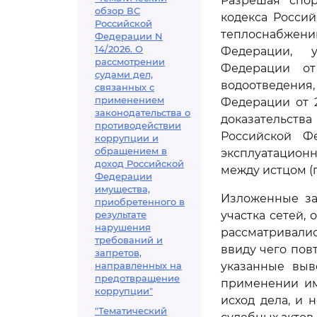
Разрешая спор
обзор ВС
кодекса Росси
Российской
теплоснабжен
Федерации N
14/2026. О
Федерации, у
рассмотрении
Федерации от
судами дел,
водоотведени
связанных с
применением
Федерации от 2
законодательства о
доказательств
противодействии
Российской Ф
коррупции и
обращением в
эксплуатацион
доход Российской
между истцом (
Федерации
имущества,
Изложенные за
приобретенного в
результате
участка сетей,
нарушения
рассматривали
требований и
ввиду чего пов
запретов,
направленных на
указанные выв
предотвращение
применении им
коррупции"
исход дела, и
"Тематический