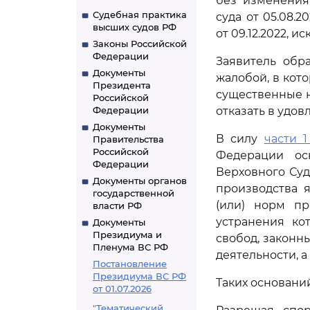
без изменения
Судебная практика
суда от 05.08.
высших судов РФ
от 09.12.2022, 
Законы Российской
Федерации
Заявитель обр
Документы
жалобой, в кот
Президента
существенные 
Российской
Федерации
отказать в удов
Документы
В силу
части 1
Правительства
Российской
Федерации ос
Федерации
Верховного Суд
Документы органов
производства 
государственной
(или) норм пр
власти РФ
устранения ко
Документы
Президиума и
свобод, законн
Пленума ВС РФ
деятельности, 
Постановление
Президиума ВС РФ
Таких основани
от 01.07.2026
"Тематический