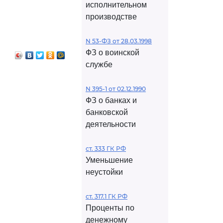
исполнительном
производстве
N 53-ФЗ от 28.03.1998
ФЗ о воинской
службе
N 395-1 от 02.12.1990
ФЗ о банках и
банковской
деятельности
ст. 333 ГК РФ
Уменьшение
неустойки
ст. 317.1 ГК РФ
Проценты по
денежному