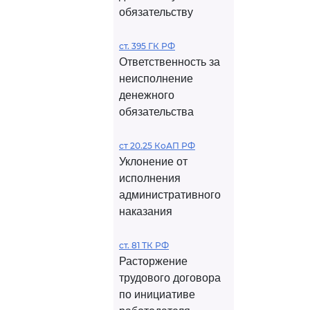
обязательству
ст. 395 ГК РФ
Ответственность за
неисполнение
денежного
обязательства
ст 20.25 КоАП РФ
Уклонение от
исполнения
административного
наказания
ст. 81 ТК РФ
Расторжение
трудового договора
по инициативе