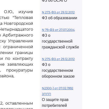
ФЗ об ОСАГО
 О.Ю., изучив
N 273-ФЗ от 29.12.2012
стью "Тепловая
ФЗ об образовании
да Новгородской
 Четырнадцатого
N 79-ФЗ от 27.07.2004
ие Арбитражного
ФЗ о
иску Управления
государственной
с ограниченной
гражданской службе
влении границы
и по контракту
N 275-ФЗ от 29.12.2012
 не заявляющих
ФЗ о
, прокуратуры
государственном
района,
оборонном заказе
N2300-1 от 07.02.1992
ЗППП
О защите прав
2, оставленным
потребителей