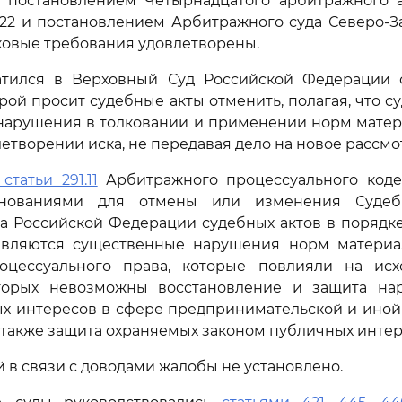
 постановлением Четырнадцатого арбитражного 
2022 и постановлением Арбитражного суда Северо-З
исковые требования удовлетворены.
атился в Верховный Суд Российской Федерации 
орой просит судебные акты отменить, полагая, что 
нарушения в толковании и применении норм матери
летворении иска, не передавая дело на новое рассмо
 статьи 291.11
Арбитражного процессуального коде
нованиями для отмены или изменения Судеб
а Российской Федерации судебных актов в порядк
являются существенные нарушения норм материа
оцессуального права, которые повлияли на ис
торых невозможны восстановление и защита на
ых интересов в сфере предпринимательской и ино
а также защита охраняемых законом публичных интер
й в связи с доводами жалобы не установлено.