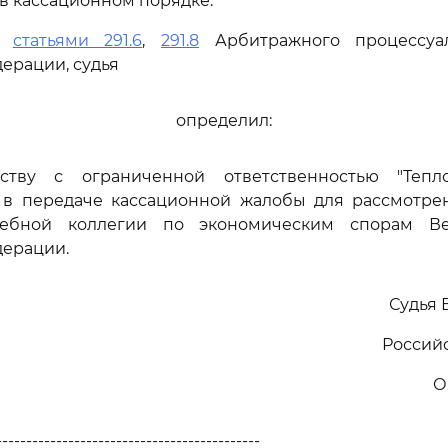
 в кассационном порядке.
сь
статьями 291.6
,
291.8
Арбитражного процессуал
ерации, судья
определил:
еству с ограниченной ответственностью "Тепл
" в передаче кассационной жалобы для рассмотре
дебной коллегии по экономическим спорам Ве
дерации.
Судья 
Россий
О
--------------------------------------------