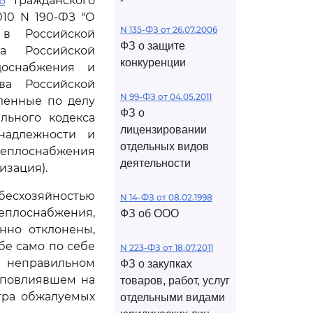
6
Гражданского
010 N 190-ФЗ "О
N 135-ФЗ от 26.07.2006
в Российской
ФЗ о защите
ва Российской
конкуренции
оснабжения и
ва Российской
N 99-ФЗ от 04.05.2011
вленные по делу
ФЗ о
льного кодекса
лицензировании
надлежности и
отдельных видов
теплоснабжения
деятельности
изация).
бесхозяйностью
N 14-ФЗ от 08.02.1998
теплоснабжения,
ФЗ об ООО
нно отклонены,
бе само по себе
N 223-ФЗ от 18.07.2011
о неправильном
ФЗ о закупках
 повлиявшем на
товаров, работ, услуг
тра обжалуемых
отдельными видами