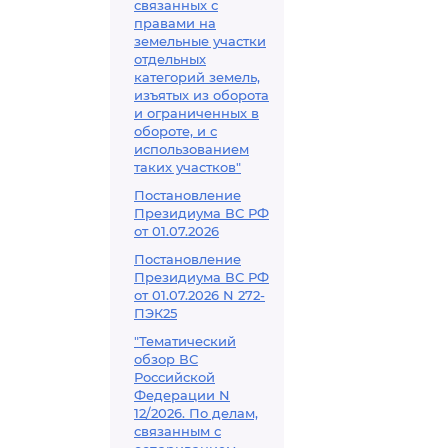
связанных с
правами на
земельные участки
отдельных
категорий земель,
изъятых из оборота
и ограниченных в
обороте, и с
использованием
таких участков"
Постановление
Президиума ВС РФ
от 01.07.2026
Постановление
Президиума ВС РФ
от 01.07.2026 N 272-
ПЭК25
"Тематический
обзор ВС
Российской
Федерации N
12/2026. По делам,
связанным с