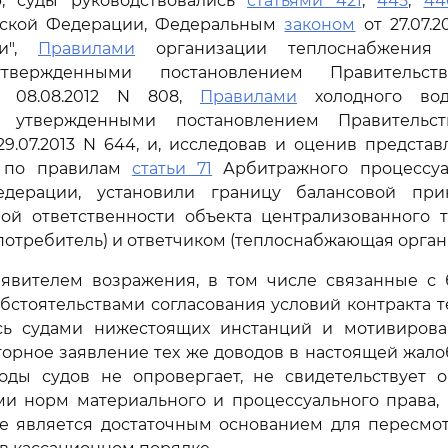
, суды руководствовались
статьями 421
,
445
,
44
йской Федерации, Федеральным
законом
от 27.07.2
ии",
Правилами
организации теплоснабжения 
твержденными постановлением Правительст
 08.08.2012 N 808,
Правилами
холодного вод
я, утвержденными постановлением Правительст
9.07.2013 N 644, и, исследовав и оценив предста
а по правилам
статьи 71
Арбитражного процессуа
едерации, установили границу балансовой при
ной ответственности объекта централизованного 
потребитель) и ответчиком (теплоснабжающая орган
явителем возражения, в том числе связанные с 
 обстоятельствами согласования условий контракта 
сь судами нижестоящих инстанций и мотивирова
торное заявление тех же доводов в настоящей жало
оды судов не опровергает, не свидетельствует 
и норм материального и процессуального права,
 не является достаточным основанием для пересмо