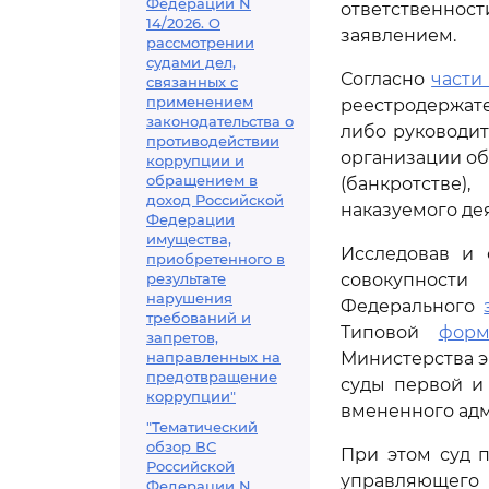
Федерации N
ответственно
14/2026. О
заявлением.
рассмотрении
судами дел,
Согласно
части 
связанных с
применением
реестродержат
законодательства о
либо руководи
противодействии
организации об
коррупции и
обращением в
(банкротстве)
доход Российской
наказуемого де
Федерации
имущества,
Исследовав и 
приобретенного в
результате
совокупност
нарушения
Федерального
требований и
Типовой
фор
запретов,
направленных на
Министерства э
предотвращение
суды первой и
коррупции"
вмененного адм
"Тематический
обзор ВС
При этом суд 
Российской
управляющег
Федерации N