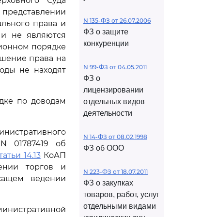
рховного Суда
 представлении
N 135-ФЗ от 26.07.2006
льного права и
ФЗ о защите
 и не являются
конкуренции
ционном порядке
ушение права на
N 99-ФЗ от 04.05.2011
оды не находят
ФЗ о
лицензировании
дке по доводам
отдельных видов
деятельности
инистративного
N 14-ФЗ от 08.02.1998
 N 01787419 об
ФЗ об ООО
татьи 14.13
КоАП
ении торгов и
N 223-ФЗ от 18.07.2011
ежащем ведении
ФЗ о закупках
товаров, работ, услуг
отдельными видами
инистративной