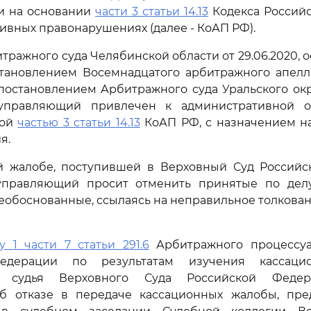
ти на основании
части 3 статьи 14.13
Кодекса Россий
ивных правонарушениях (далее - КоАП РФ).
ражного суда Челябинской области от 29.06.2020, 
тановлением Восемнадцатого арбитражного апелл
 постановлением Арбитражного суда Уральского округ
правляющий привлечен к административной от
ной
частью 3 статьи 14.13
КоАП РФ, с назначением на
я.
й жалобе, поступившей в Верховный Суд Российс
правляющий просит отменить принятые по дел
еобоснованные, ссылаясь на неправильное толкова
у 1 части 7 статьи 291.6
Арбитражного процессуа
едерации по результатам изучения кассаци
я судья Верховного Суда Российской Феде
б отказе в передаче кассационных жалобы, пре