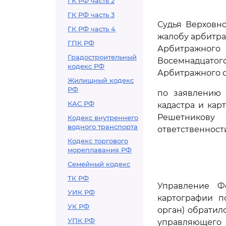
ГК РФ часть 2
ГК РФ часть 3
Судья Верховн
ГК РФ часть 4
жалобу арбитр
ГПК РФ
Арбитражного
Градостроительный
Восемнадцатого
кодекс РФ
Арбитражного су
Жилищный кодекс
РФ
по заявлению 
КАС РФ
кадастра и ка
Решетникову
Кодекс внутреннего
водного транспорта
ответственност
Кодекс торгового
мореплавания РФ
Семейный кодекс
ТК РФ
Управление Ф
УИК РФ
картографии п
УК РФ
орган) обратил
УПК РФ
управляющег