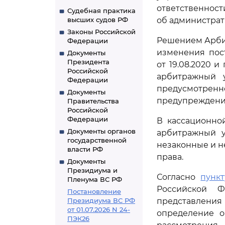
ответственнос
Судебная практика
высших судов РФ
об администрат
Законы Российской
Решением Арбит
Федерации
изменения пос
Документы
Президента
от 19.08.2020 и
Российской
арбитражный у
Федерации
предусмотрен
Документы
предупреждени
Правительства
Российской
Федерации
В кассационно
Документы органов
арбитражный у
государственной
незаконные и н
власти РФ
права.
Документы
Президиума и
Согласно
пункт
Пленума ВС РФ
Российской Ф
Постановление
Президиума ВС РФ
представлени
от 01.07.2026 N 24-
определение о
ПЭК26