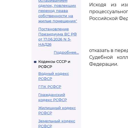
оспариванием
Исходя из из
сделок, повлекших
переход права
процессуальн
собственности на
Российской Фе
жилые помещения"
Постановление
Президиума ВС РФ
от 17.06.2026 N 5-
НАД26
отказать в пер
Подробнее...
Судебной кол
Кодексы СССР и
Федерации.
РСФСР
Водный кодекс
РСФСР
ГПК РСФСР
Гражданский
кодекс РСФСР
Жилищный кодекс
РСФСР
Земельный кодекс
РСФСР