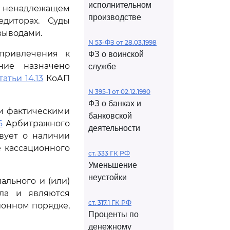
исполнительном
о ненадлежащем
производстве
едиторах. Суды
выводами.
N 53-ФЗ от 28.03.1998
привлечения к
ФЗ о воинской
ание назначено
службе
татьи 14.13
КоАП
N 395-1 от 02.12.1990
ФЗ о банках и
и фактическими
банковской
6
Арбитражного
деятельности
вует о наличии
 кассационного
ст. 333 ГК РФ
Уменьшение
неустойки
льного и (или)
ела и являются
ст. 317.1 ГК РФ
ионном порядке,
Проценты по
денежному