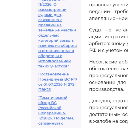
11/2026. О
правонарушени
рассмотрении
ведении требо
судами дел,
апелляционной 
связанных с
правами на
Суды не уста
земельные участки
отдельных
административ
категорий земель,
арбитражному 
изъятых из оборота
РФ и с учетом 
и ограниченных в
обороте, и с
использованием
Несогласие ар
таких участков"
обстоятельства
Постановление
процессуально
Президиума ВС РФ
оснований для
от 01.07.2026 N 272-
производства.
ПЭК25
"Тематический
Доводов, подт
обзор ВС
процессуально
Российской
Федерации N
достаточным ос
12/2026. По делам,
в жалобе не со
связанным с