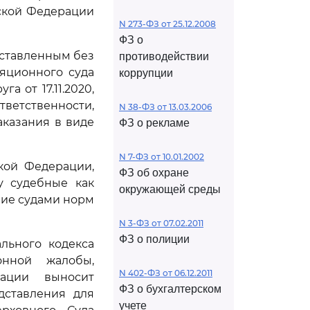
ской Федерации
N 273-ФЗ от 25.12.2008
ФЗ о
оставленным без
противодействии
яционного суда
коррупции
а от 17.11.2020,
ветственности,
N 38-ФЗ от 13.03.2006
казания в виде
ФЗ о рекламе
N 7-ФЗ от 10.01.2002
кой Федерации,
ФЗ об охране
у судебные как
окружающей среды
ние судами норм
N 3-ФЗ от 07.02.2011
ФЗ о полиции
льного кодекса
онной жалобы,
N 402-ФЗ от 06.12.2011
рации выносит
ФЗ о бухгалтерском
дставления для
учете