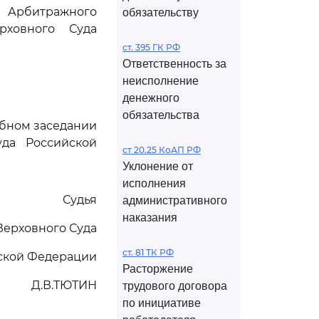
Арбитражного
обязательству
рховного Суда
ст. 395 ГК РФ
Ответственность за
неисполнение
денежного
обязательства
ебном заседании
да Российской
ст 20.25 КоАП РФ
Уклонение от
исполнения
Судья
административного
наказания
Верховного Суда
ст. 81 ТК РФ
ской Федерации
Расторжение
Д.В.ТЮТИН
трудового договора
по инициативе