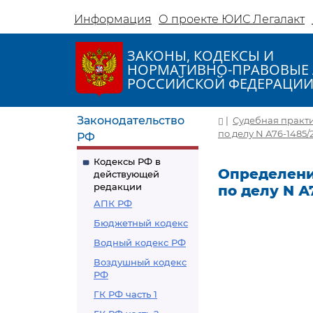
Информация
О проекте ЮИС Легалакт
ЗАКОНЫ, КОДЕКСЫ И
НОРМАТИВНО-ПРАВОВЫЕ 
РОССИЙСКОЙ ФЕДЕРАЦИ
Законодательство
|
Судебная практ
по делу N А76-1485/
РФ
Кодексы РФ в
Определение
действующей
редакции
по делу N А
АПК РФ
Бюджетный кодекс
Водный кодекс РФ
Воздушный кодекс
РФ
ГК РФ часть 1