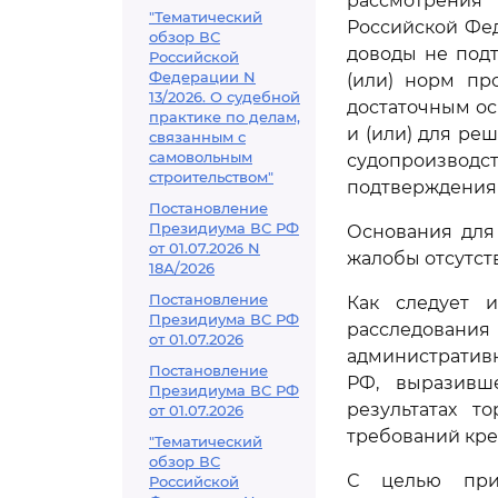
рассмотрения
"Тематический
Российской Фе
обзор ВС
доводы не под
Российской
Федерации N
(или) норм пр
13/2026. О судебной
достаточным ос
практике по делам,
и (или) для ре
связанным с
самовольным
судопроизводс
строительством"
подтверждения 
Постановление
Президиума ВС РФ
Основания для
от 01.07.2026 N
жалобы отсутст
18А/2026
Постановление
Как следует и
Президиума ВС РФ
расследования
от 01.07.2026
административ
Постановление
РФ, выразивш
Президиума ВС РФ
результатах т
от 01.07.2026
требований кре
"Тематический
обзор ВС
С целью прив
Российской