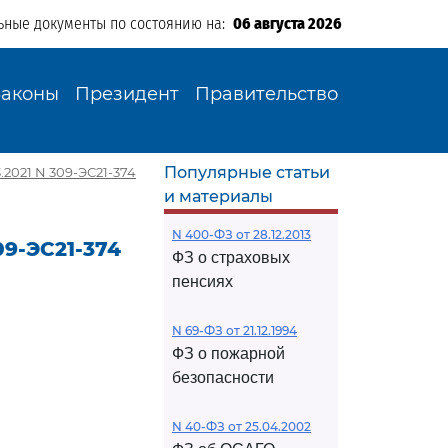
ьные документы по состоянию на:
06 августа 2026
Законы
Президент
Правительство
Популярные статьи
2021 N 309-ЭС21-374
и материалы
N 400-ФЗ от 28.12.2013
09-ЭС21-374
ФЗ о страховых
пенсиях
N 69-ФЗ от 21.12.1994
ФЗ о пожарной
безопасности
N 40-ФЗ от 25.04.2002