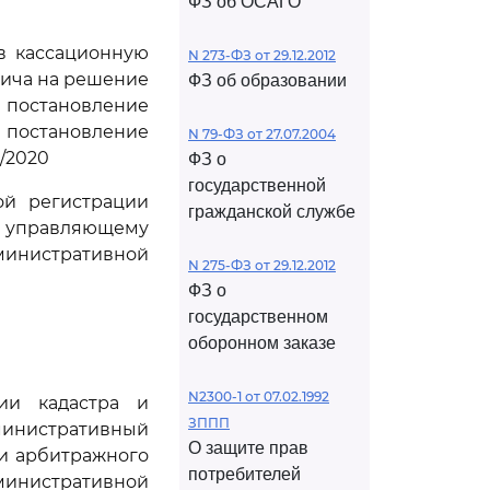
ФЗ об ОСАГО
в кассационную
N 273-ФЗ от 29.12.2012
ича на решение
ФЗ об образовании
постановление
и постановление
N 79-ФЗ от 27.07.2004
5/2020
ФЗ о
государственной
ой регистрации
гражданской службе
у управляющему
нистративной
N 275-ФЗ от 29.12.2012
ФЗ о
государственном
оборонном заказе
N2300-1 от 07.02.1992
ии кадастра и
ЗППП
министративный
О защите прав
ии арбитражного
потребителей
нистративной