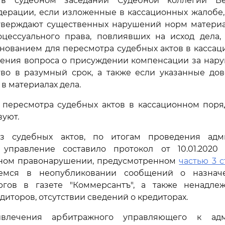
 в судебном заседании Судебной коллегии Ве
дерации, если изложенные в кассационных жалобе,
тверждают существенных нарушений норм материа
оцессуального права, повлиявших на исход дела,
нованием для пересмотра судебных актов в касса
шения вопроса о присуждении компенсации за нар
тво в разумный срок, а также если указанные дов
в материалах дела.
 пересмотра судебных актов в кассационном поря
вуют.
з судебных актов, по итогам проведения адм
 управление составило протокол от 10.01.2020
ном правонарушении, предусмотренном
частью 3 с
емся в неопубликовании сообщений о назнач
оргов в газете "Коммерсантъ", а также ненадл
диторов, отсутствии сведений о кредиторах.
лечения арбитражного управляющего к адм