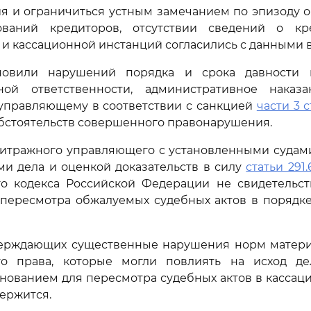
я и ограничиться устным замечанием по эпизоду 
ваний кредиторов, отсутствии сведений о кр
и кассационной инстанций согласились с данными 
новили нарушений порядка и срока давности 
ной ответственности, административное наказ
управляющему в соответствии с санкцией
части 3 с
обстоятельств совершенного правонарушения.
битражного управляющего с установленными судам
ми дела и оценкой доказательств в силу
статьи 291.
го кодекса Российской Федерации не свидетельст
 пересмотра обжалуемых судебных актов в порядке
верждающих существенные нарушения норм материа
го права, которые могли повлиять на исход д
нованием для пересмотра судебных актов в кассац
держится.