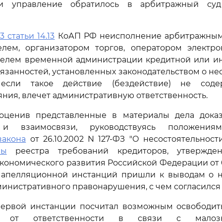
сти управление обратилось в арбитражный су
3 статьи 14.13
КоАП РФ неисполнение арбитражным
елем, организатором торгов, оператором электр
телем временной администрации кредитной или и
язанностей, установленных законодательством о не
, если такое действие (бездействие) не сод
яния, влечет административную ответственность.
оценив представленные в материалы дела доказ
и и взаимосвязи, руководствуясь положен
закона
от 26.10.2002 N 127-ФЗ "О несостоятельности
мы
реестра требований кредиторов, утвержде
кономического развития Российской Федерации от 01
 апелляционной инстанций пришли к выводам о н
инистративного правонарушения, с чем согласился с
первой инстанции посчитал возможным освободит
о от ответственности в связи с малозна