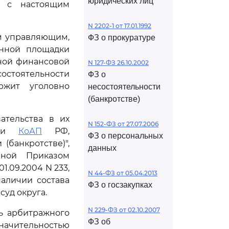
юридических лиц
д с настоящим
N 2202-1 от 17.01.1992
 управляющим,
ФЗ о прокуратуре
онной площадки
ной финансовой
N 127-ФЗ 26.10.2002
состоятельности
ФЗ о
ержит уголовно
несостоятельности
(банкротстве)
ательства в их
N 152-ФЗ от 27.07.2006
иями
КоАП
РФ,
ФЗ о персональных
 (банкротстве)",
данных
нной Приказом
.09.2004 N 233,
N 44-ФЗ от 05.04.2013
аличии состава
ФЗ о госзакупках
уд округа.
N 229-ФЗ от 02.10.2007
ь арбитражного
ФЗ об
чительностью