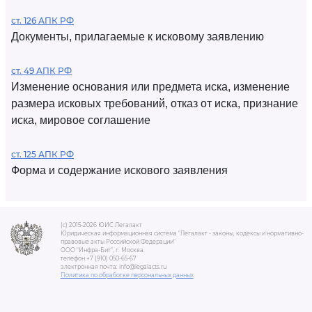
ст. 126 АПК РФ
Документы, прилагаемые к исковому заявлению
ст. 49 АПК РФ
Изменение основания или предмета иска, изменение
размера исковых требований, отказ от иска, признание
иска, мировое соглашение
ст. 125 АПК РФ
Форма и содержание искового заявления
(c) 2015-2026 ЮИС Легалакт
Юридическая информационная система "Легалакт - законы, кодексы и нормативно-
правовые акты Российской Федерации"
ООО "Инфра-Бит", г. Москва.
телефон +7 (910) 050-65-67
электронная почта: info@legalacts.ru
Политика по обработке персональных данных