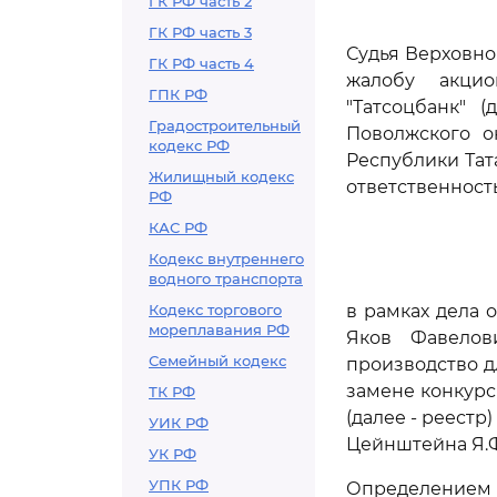
ГК РФ часть 2
ГК РФ часть 3
Судья Верховно
ГК РФ часть 4
жалобу акцио
ГПК РФ
"Татсоцбанк" 
Градостроительный
Поволжского ок
кодекс РФ
Республики Тат
Жилищный кодекс
ответственность
РФ
КАС РФ
Кодекс внутреннего
водного транспорта
Кодекс торгового
в рамках дела
мореплавания РФ
Яков Фавелов
Семейный кодекс
производство д
замене конкурс
ТК РФ
(далее - реестр
УИК РФ
Цейнштейна Я.Ф.
УК РФ
УПК РФ
Определением А