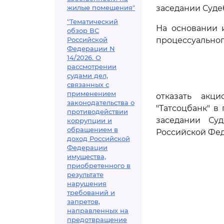
жилые помещения"
заседании Суде
"Тематический
На основании 
обзор ВС
Российской
процессуальног
Федерации N
14/2026. О
рассмотрении
судами дел,
связанных с
применением
отказать акц
законодательства о
"Татсоцбанк" в
противодействии
заседании Су
коррупции и
обращением в
Российской Фе
доход Российской
Федерации
имущества,
приобретенного в
результате
нарушения
требований и
запретов,
направленных на
предотвращение