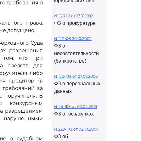
юридических лиц
го требования о
N 2202-1 от 17.01.1992
ального права,
ФЗ о прокуратуре
 не допущено.
N 127-ФЗ 26.10.2002
Верховного Суда
ФЗ о
сах разрешения
несостоятельности
о том, что при
(банкротстве)
га средств для
поручителя либо
N 152-ФЗ от 27.07.2006
ля кредитор (в
ФЗ о персональных
 требований за
данных
о поручителя. В
и конкурсным
N 44-ФЗ от 05.04.2013
за разрешением
ФЗ о госзакупках
ть нарушенными
N 229-ФЗ от 02.10.2007
ФЗ об
ние в судебном