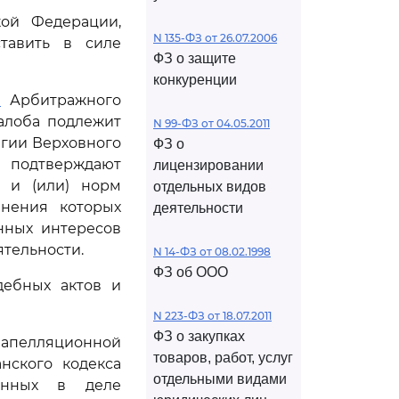
кой Федерации,
N 135-ФЗ от 26.07.2006
ставить в силе
ФЗ о защите
конкуренции
1
Арбитражного
алоба подлежит
N 99-ФЗ от 04.05.2011
егии Верховного
ФЗ о
 подтверждают
лицензировании
 и (или) норм
отдельных видов
анения которых
деятельности
нных интересов
тельности.
N 14-ФЗ от 08.02.1998
ФЗ об ООО
дебных актов и
N 223-ФЗ от 18.07.2011
ФЗ о закупках
а апелляционной
товаров, работ, услуг
нского кодекса
отдельными видами
ленных в деле