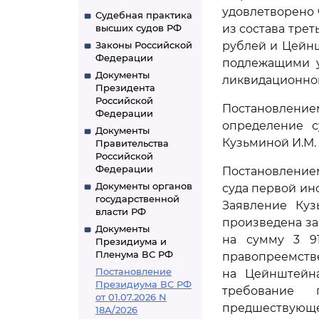
удовлетворено 
Судебная практика
высших судов РФ
из состава трет
Законы Российской
рублей и Цейнш
Федерации
подлежащими у
Документы
ликвидационной
Президента
Российской
Постановлением
Федерации
определение с
Документы
Кузьминой И.М.
Правительства
Российской
Федерации
Постановлением
Документы органов
суда первой ин
государственной
Заявление Куз
власти РФ
произведена за
Документы
на сумму 3 91
Президиума и
Пленума ВС РФ
правопреемстве
Постановление
на Цейнштейна
Президиума ВС РФ
требование 
от 01.07.2026 N
предшествующе
18А/2026