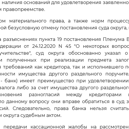
и наличия оснований для удовлетворения заявленно
м правопреемстве.
м материального права, а также норм процессу
бой безусловную отмену постановления суда округа,
 разъяснениях пункта 19 постановления Пленума 
дерации от 24.12.2020 N 45 "О некоторых вопро
чительстве", суд округа обоснованно указал 
ти полученных при реализации предмета зало
 требований как кредитора, так и исполнившего 
чности имущества другого раздельного поручите
 - банк) имеет преимущество при удовлетворении
залога либо за счет имущества другого раздельног
икновения разногласий между кредиторами 
о данному вопросу они вправе обратиться в суд 
асий. Следовательно, права банка нельзя счита
 округа судебным актом.
 передачи кассационной жалобы на рассмотре