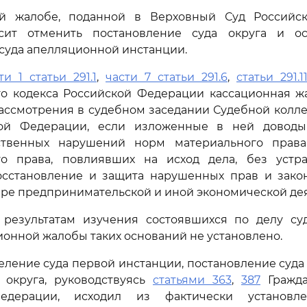
й жалобе, поданной в Верховный Суд Российс
сит отменить постановление суда округа и о
суда апелляционной инстанции.
ти 1 статьи 291.1
,
части 7 статьи 291.6
,
статьи 291.1
го кодекса Российской Федерации кассационная ж
ассмотрения в судебном заседании Судебной колл
кой Федерации, если изложенные в ней доводы
ственных нарушений норм материального права
го права, повлиявших на исход дела, без устр
сстановление и защита нарушенных прав и зако
ере предпринимательской и иной экономической дея
результатам изучения состоявшихся по делу су
ионной жалобы таких оснований не установлено.
ление суда первой инстанции, постановление суд
 округа, руководствуясь
статьями 363
,
387
Гражда
едерации, исходил из фактически установ