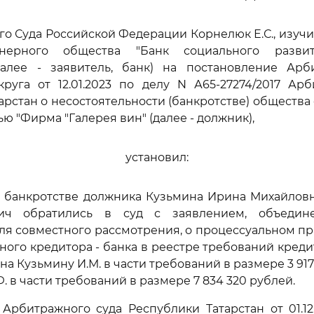
го Суда Российской Федерации Корнелюк Е.С., изуч
нерного общества "Банк социального развит
(далее - заявитель, банк) на постановление Арб
руга от 12.01.2023 по делу N А65-27274/2017 Ар
арстан о несостоятельности (банкротстве) общества
ю "Фирма "Галерея вин" (далее - должник),
установил:
 о банкротстве должника Кузьмина Ирина Михайлов
ич обратились в суд с заявлением, объеди
ля совместного рассмотрения, о процессуальном п
ного кредитора - банка в реестре требований кред
) на Кузьмину И.М. в части требований в размере 3 917
 в части требований в размере 7 834 320 рублей.
рбитражного суда Республики Татарстан от 01.12