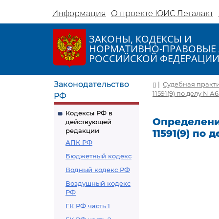
Информация
О проекте ЮИС Легалакт
ЗАКОНЫ, КОДЕКСЫ И
НОРМАТИВНО-ПРАВОВЫЕ 
РОССИЙСКОЙ ФЕДЕРАЦИ
Законодательство
|
Судебная практ
11591(9) по делу N А
РФ
Кодексы РФ в
Определение
действующей
редакции
11591(9) по 
АПК РФ
Бюджетный кодекс
Водный кодекс РФ
Воздушный кодекс
РФ
ГК РФ часть 1