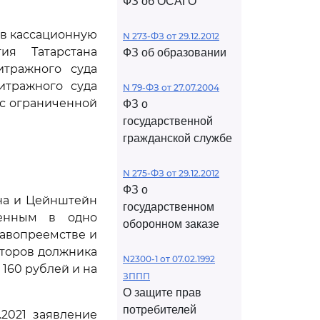
ФЗ об ОСАГО
ив кассационную
N 273-ФЗ от 29.12.2012
ия Татарстана
ФЗ об образовании
итражного суда
битражного суда
N 79-ФЗ от 27.07.2004
 с ограниченной
ФЗ о
государственной
гражданской службе
N 275-ФЗ от 29.12.2012
ФЗ о
на и Цейнштейн
государственном
ненным в одно
оборонном заказе
равопреемстве и
иторов должника
N2300-1 от 07.02.1992
 160 рублей и на
ЗППП
О защите прав
потребителей
.2021 заявление