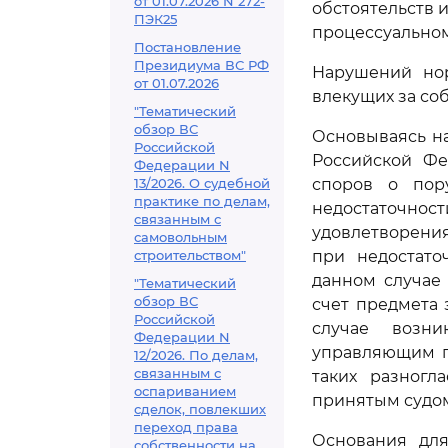
от 01.07.2026 N 272-
обстоятельств 
ПЭК25
процессуально
Постановление
Президиума ВС РФ
Нарушений нор
от 01.07.2026
влекущих за со
"Тематический
обзор ВС
Основываясь на
Российской
Российской Фе
Федерации N
13/2026. О судебной
споров о пору
практике по делам,
недостаточнос
связанным с
удовлетворения
самовольным
строительством"
при недостато
данном случае
"Тематический
обзор ВС
счет предмета 
Российской
случае возн
Федерации N
управляющим п
12/2026. По делам,
связанным с
таких разногл
оспариванием
принятым судом
сделок, повлекших
переход права
Основания для
собственности на