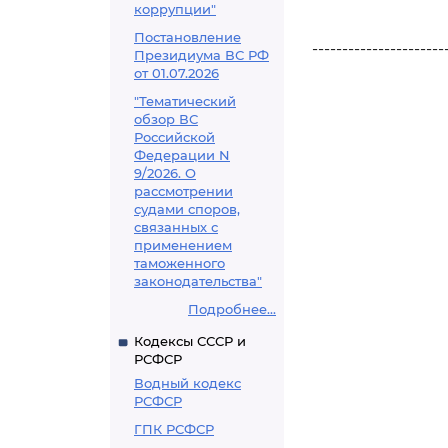
коррупции"
Постановление
----------------------
Президиума ВС РФ
от 01.07.2026
"Тематический
обзор ВС
Российской
Федерации N
9/2026. О
рассмотрении
судами споров,
связанных с
применением
таможенного
законодательства"
Подробнее...
Кодексы СССР и
РСФСР
Водный кодекс
РСФСР
ГПК РСФСР