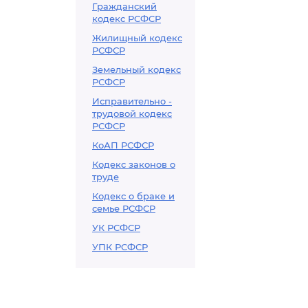
Гражданский
кодекс РСФСР
Жилищный кодекс
РСФСР
Земельный кодекс
РСФСР
Исправительно -
трудовой кодекс
РСФСР
КоАП РСФСР
Кодекс законов о
труде
Кодекс о браке и
семье РСФСР
УК РСФСР
УПК РСФСР