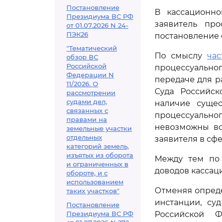
Постановление
В кассационно
Президиума ВС РФ
заявитель про
от 01.07.2026 N 24-
ПЭК26
постановление 
"Тематический
По смыслу
час
обзор ВС
Российской
процессуально
Федерации N
передаче для р
11/2026. О
Суда Российс
рассмотрении
судами дел,
наличие суще
связанных с
процессуально
правами на
невозможны во
земельные участки
отдельных
заявителя в сф
категорий земель,
изъятых из оборота
Между тем по 
и ограниченных в
доводов кассац
обороте, и с
использованием
Отменяя опреде
таких участков"
инстанции, суд
Постановление
Президиума ВС РФ
Российской Ф