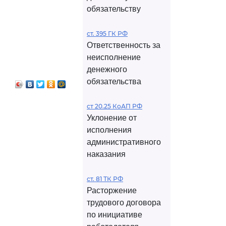
обязательству
ст. 395 ГК РФ
Ответственность за
неисполнение
денежного
обязательства
ст 20.25 КоАП РФ
Уклонение от
исполнения
административного
наказания
ст. 81 ТК РФ
Расторжение
трудового договора
по инициативе