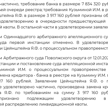
частично, требование банка в размере 7 834 320 р
ьей очереди реестра; требования Кузьминой И.М. в р
тейна Я.Ф. в размере 3 917 160 рублей признаны 
довлетворению в очередности предшествующей
 квоты. В остальной части в удовлетворении заявле
 Одиннадцатого арбитражного апелляционного суд
уда первой инстанции отменено. В удовлетвор
 и Цейнштейна Я.Ф. о процессуальном правопреемст
 Арбитражного суда Поволжского округа от 12.01.20
станции и постановление суда апелляционной инст
ьминой И.М. о процессуальном правопреемстве 
мена кредитора - банка в реестре на Кузьмину И.М.
7 160 рублей. Заявление Цейнштейна Я.Ф. о 
 удовлетворено частично, произведена замена кр
 Я.Ф. по требованиям на сумму 3 917 160 руб
признано подлежащим удовлетворению в 
й распределению ликвидационной квоты.