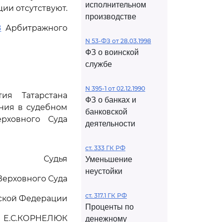
исполнительном
ии отсутствуют.
производстве
8
Арбитражного
N 53-ФЗ от 28.03.1998
ФЗ о воинской
службе
N 395-1 от 02.12.1990
ия Татарстана
ФЗ о банках и
ения в судебном
банковской
рховного Суда
деятельности
ст. 333 ГК РФ
Судья
Уменьшение
неустойки
Верховного Суда
ст. 317.1 ГК РФ
ской Федерации
Проценты по
Е.С.КОРНЕЛЮК
денежному