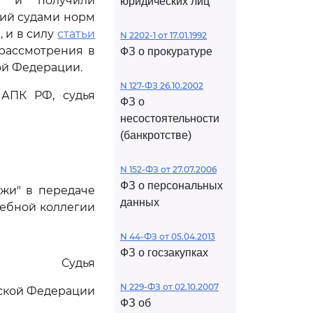
и и получили
юридических лиц
ий судами норм
 и в силу
статьи
N 2202-1 от 17.01.1992
рассмотрения в
ФЗ о прокуратуре
ой Федерации.
N 127-ФЗ 26.10.2002
АПК РФ, судья
ФЗ о
несостоятельности
(банкротстве)
N 152-ФЗ от 27.07.2006
ФЗ о персональных
джи" в передаче
данных
дебной коллегии
N 44-ФЗ от 05.04.2013
ФЗ о госзакупках
Судья
N 229-ФЗ от 02.10.2007
йской Федерации
ФЗ об