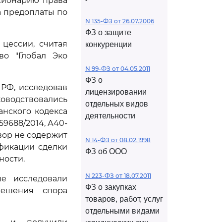
ссионарию права
а предоплаты по
N 135-ФЗ от 26.07.2006
ФЗ о защите
цессии, считая
конкуренции
во "Глобал Эко
N 99-ФЗ от 04.05.2011
ФЗ о
РФ, исследовав
лицензировании
оводствовались
отдельных видов
нского кодекса
деятельности
9688/2014, А40-
овор не содержит
N 14-ФЗ от 08.02.1998
ификации сделки
ФЗ об ООО
ности.
N 223-ФЗ от 18.07.2011
не исследовали
ФЗ о закупках
решения спора
товаров, работ, услуг
отдельными видами