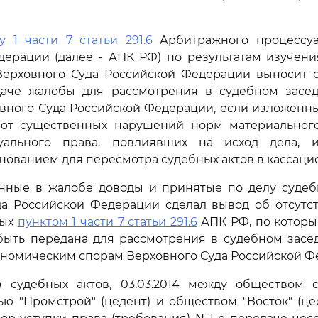
у 1 части 7 статьи 291.6
Арбитражного процессуа
дерации (далее - АПК РФ) по результатам изучени
Верховного Суда Российской Федерации выносит 
даче жалобы для рассмотрения в судебном засе
вного Суда Российской Федерации, если изложенн
ют существенных нарушений норм материального
уального права, повлиявших на исход дела, 
нованием для пересмотра судебных актов в кассаци
нные в жалобе доводы и принятые по делу судебн
да Российской Федерации сделал вывод об отсутст
ных
пунктом 1 части 7 статьи 291.6
АПК РФ, по которы
быть передана для рассмотрения в судебном засе
ономическим спорам Верховного Суда Российской Ф
з судебных актов, 03.03.2014 между обществом 
ью "Промстрой" (цедент) и обществом "Восток" (ц