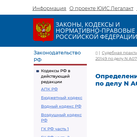
Информация
О проекте ЮИС Легалакт
ЗАКОНЫ, КОДЕКСЫ И
НОРМАТИВНО-ПРАВОВЫЕ 
РОССИЙСКОЙ ФЕДЕРАЦИ
Законодательство
|
Судебная практ
20149 по делу N А07
РФ
Кодексы РФ в
Определение
действующей
редакции
по делу N А
АПК РФ
Бюджетный кодекс
Водный кодекс РФ
Воздушный кодекс
РФ
ГК РФ часть 1