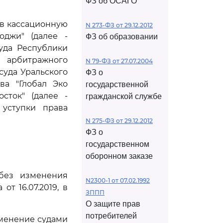
ФЗ об ОСАГО
ив кассационную
N 273-ФЗ от 29.12.2012
оджи" (далее -
ФЗ об образовании
уда Республики
о арбитражного
N 79-ФЗ от 27.07.2004
суда Уральского
ФЗ о
ва "Глобал Эко
государственной
сток" (далее -
гражданской службе
 уступки права
N 275-ФЗ от 29.12.2012
ФЗ о
государственном
оборонном заказе
 без изменения
N2300-1 от 07.02.1992
от 16.07.2019, в
ЗППП
О защите прав
потребителей
именение судами