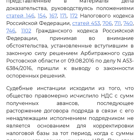
представленные в материалы дела
доказательства, руководствуясь положениями
статей 146
,
154
,
167
,
171
,
172
Налогового кодекса
Российской Федерации,
статей 453
,
706
,
711
,
740
,
746
,
1102
Гражданского кодекса Российской
Федерации, принимая во внимание
обстоятельства, установленные вступившим в
законную силу решением Арбитражного суда
Ростовской области от 09.08.2016 по делу N А53-
6384/2016, пришли к выводу о законности
оспоренных решений.
Судебные инстанции исходили из того, что
общество правомерно исчислило НДС с сумм
полученных авансов, последующее
расторжение договора подряда в связи с его
ненадлежащим исполнением подрядчиком не
является основанием для корректировки
налоговой базы за тот период, когда с суммы