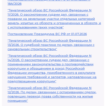
18А/2026
"Тематический обзор ВС Российской Федерации N
11/2026. О рассмотрении судами дел, связанных с
правами на земельные участки отдельных категорий
земель, изъятых из оборота и ограниченных в обороте, и
с использованием таких участков"
Постановление Президиума ВС РФ от 01.07.2026
"Тематический обзор ВС Российской Федерации N
13/2026. О судебной практике по делам, связанным с
самовольным строительством"
"Тематический обзор ВС Российской Федерации N
14/2026. О рассмотрении судами дел, связанных с
применением законодательства о противодействии
коррупции и обращением в доход Российской
Федерации имущества, приобретенного в результате
нарушения требований и запретов, направленных на
предотвращение коррупции"
"Тематический обзор ВС Российской Федерации N
12/2026. По делам, связанным с оспариванием сделок,
повлекших переход права собственности на жилые
помещения"