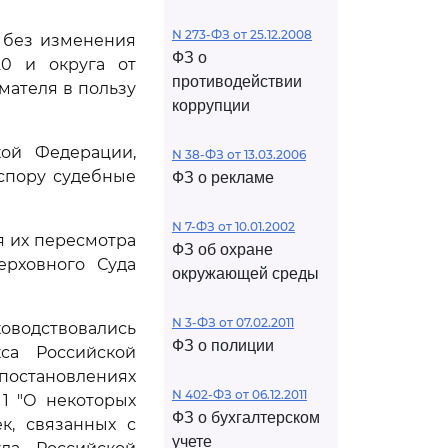
N 273-ФЗ от 25.12.2008
м без изменения
ФЗ о
20 и округа от
противодействии
имателя в пользу
коррупции
кой Федерации,
N 38-ФЗ от 13.03.2006
спору судебные
ФЗ о рекламе
N 7-ФЗ от 10.01.2002
я их пересмотра
ФЗ об охране
ерховного Суда
окружающей среды
N 3-ФЗ от 07.02.2011
оводствовались
ФЗ о полиции
са Российской
 постановлениях
N 402-ФЗ от 06.12.2011
 1 "О некоторых
ФЗ о бухгалтерском
к, связанных с
учете