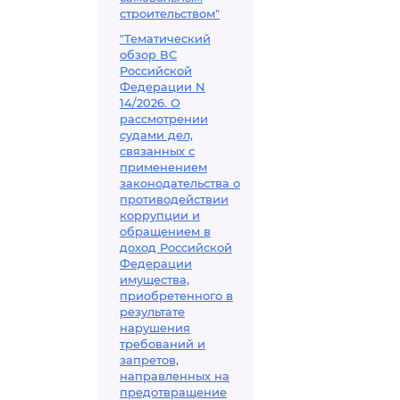
строительством"
"Тематический
обзор ВС
Российской
Федерации N
14/2026. О
рассмотрении
судами дел,
связанных с
применением
законодательства о
противодействии
коррупции и
обращением в
доход Российской
Федерации
имущества,
приобретенного в
результате
нарушения
требований и
запретов,
направленных на
предотвращение