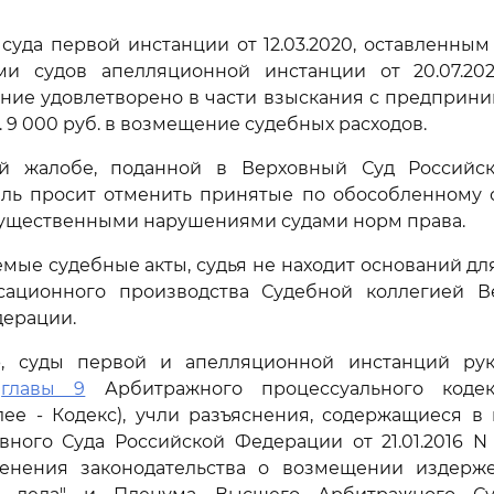
уда первой инстанции от 12.03.2020, оставленны
ми судов апелляционной инстанции от 20.07.20
вление удовлетворено в части взыскания с предприн
 9 000 руб. в возмещение судебных расходов.
й жалобе, поданной в Верховный Суд Российс
ль просит отменить принятые по обособленному 
 существенными нарушениями судами норм права.
мые судебные акты, судья не находит оснований дл
сационного производства Судебной коллегией В
дерации.
, суды первой и апелляционной инстанций рук
и
главы 9
Арбитражного процессуального кодек
ее - Кодекс), учли разъяснения, содержащиеся в
ного Суда Российской Федерации от 21.01.2016 N
енения законодательства о возмещении издерже