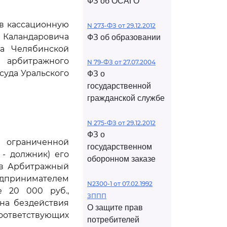
ФЗ об ОСАГО
ив кассационную
N 273-ФЗ от 29.12.2012
 Каландаровича
ФЗ об образовании
да Челябинской
 арбитражного
N 79-ФЗ от 27.07.2004
суда Уральского
ФЗ о
государственной
гражданской службе
N 275-ФЗ от 29.12.2012
ФЗ о
с ограниченной
государственном
- должник) его
оборонном заказе
 в Арбитражный
дпринимателем
N2300-1 от 07.02.1992
е 20 000 руб.,
ЗППП
на бездействия
О защите прав
ответствующих
потребителей