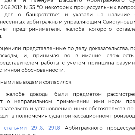
м дела" и Пленума Высшего Арбитражного Су
2.06.2012 N 35 "О некоторых процессуальных вопрос
м дел о банкротстве", и указали на наличие 
несенных арбитражным управляющим Свистуновым
чет предпринимателя, жалоба которого остав
.
оценили представленные по делу доказательства,
асходы, и, принимая во внимание сложность
редставителем работы с учетом принципа разумн
астичной обоснованности.
анными выводами согласился.
 жалобе доводы были предметом рассмотре
уют о неправильном применении ими норм прав
азательств и установлению иных обстоятельств п
ходит в полномочия суда при кассационном производ
сь
статьями 291.6
,
291.8
Арбитражного процессуал