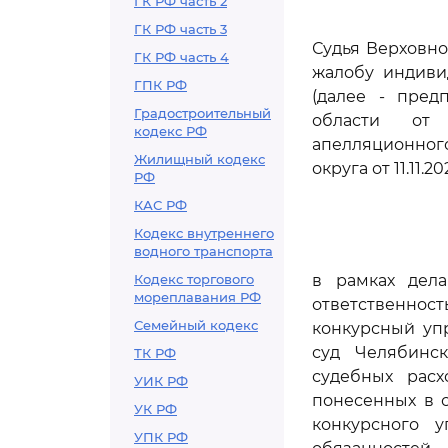
ГК РФ часть 2
ГК РФ часть 3
Судья Верховно
ГК РФ часть 4
жалобу индиви
ГПК РФ
(далее - пред
Градостроительный
области от 1
кодекс РФ
апелляционного
Жилищный кодекс
округа от 11.11.
РФ
КАС РФ
Кодекс внутреннего
водного транспорта
Кодекс торгового
в рамках дела
мореплавания РФ
ответственнос
Семейный кодекс
конкурсный уп
суд Челябинс
ТК РФ
судебных расх
УИК РФ
понесенных в 
УК РФ
конкурсного 
УПК РФ