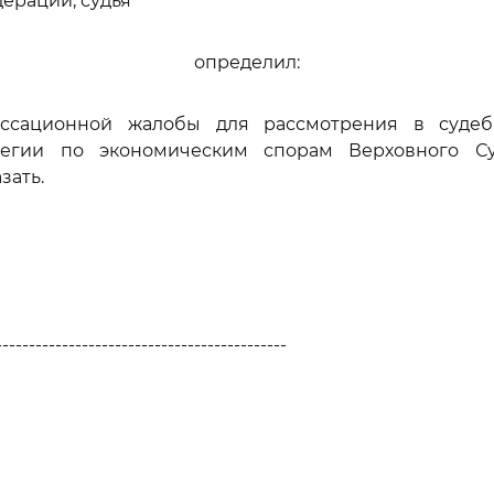
ерации, судья
определил:
ассационной жалобы для рассмотрения в судеб
легии по экономическим спорам Верховного Су
зать.
--------------------------------------------