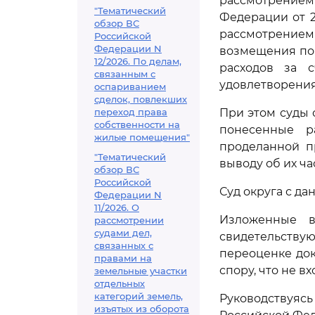
рассмотрение
"Тематический
Федерации от 2
обзор ВС
рассмотрение
Российской
Федерации N
возмещения по
12/2026. По делам,
расходов за с
связанным с
удовлетворения
оспариванием
сделок, повлекших
переход права
При этом суды 
собственности на
понесенные р
жилые помещения"
проделанной п
"Тематический
выводу об их ч
обзор ВС
Российской
Суд округа с д
Федерации N
11/2026. О
Изложенные в
рассмотрении
судами дел,
свидетельств
связанных с
переоценке док
правами на
спору, что не в
земельные участки
отдельных
категорий земель,
Руководствуя
изъятых из оборота