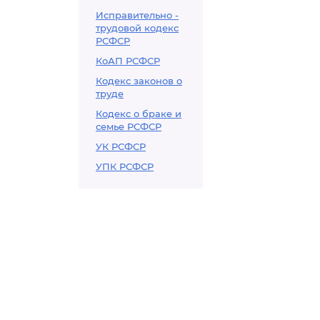
Исправительно -
трудовой кодекс
РСФСР
КоАП РСФСР
Кодекс законов о
труде
Кодекс о браке и
семье РСФСР
УК РСФСР
УПК РСФСР