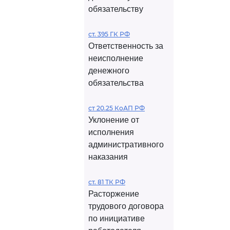
обязательству
ст. 395 ГК РФ
Ответственность за
неисполнение
денежного
обязательства
ст 20.25 КоАП РФ
Уклонение от
исполнения
административного
наказания
ст. 81 ТК РФ
Расторжение
трудового договора
по инициативе