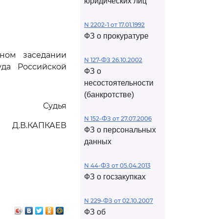
юридических лиц
N 2202-1 от 17.01.1992
ФЗ о прокуратуре
ном заседании
N 127-ФЗ 26.10.2002
да Российской
ФЗ о
несостоятельности
(банкротстве)
Судья
N 152-ФЗ от 27.07.2006
Д.В.КАПКАЕВ
ФЗ о персональных
данных
N 44-ФЗ от 05.04.2013
ФЗ о госзакупках
N 229-ФЗ от 02.10.2007
ФЗ об