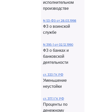
исполнительном
производстве
N 53-ФЗ от 28.03.1998
ФЗ о воинской
службе
N 395-1 от 02.12.1990
ФЗ о банках и
банковской
деятельности
ст. 333 ГК РФ
Уменьшение
неустойки
ст. 317.1 ГК РФ
Проценты по
денежному