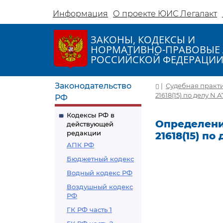
Информация
О проекте ЮИС Легалакт
ЗАКОНЫ, КОДЕКСЫ И
НОРМАТИВНО-ПРАВОВЫЕ 
РОССИЙСКОЙ ФЕДЕРАЦИ
Законодательство
|
Судебная практ
21618(15) по делу N 
РФ
Кодексы РФ в
Определение
действующей
редакции
21618(15) по
АПК РФ
Бюджетный кодекс
Водный кодекс РФ
Воздушный кодекс
РФ
ГК РФ часть 1