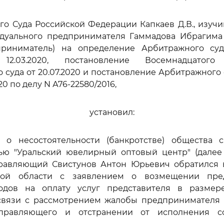
го Суда Российской Федерации Капкаев Д.В., изуч
дуального предпринимателя Гаммадова Ибрагима
приниматель) на определение Арбитражного су
2.03.2020, постановление Восемнадцатого
 суда от 20.07.2020 и постановление Арбитражного 
2020 по делу N А76-22580/2016,
установил:
 о несостоятельности (банкротстве) общества 
тью "Уральский ювелирный оптовый центр" (далее 
равляющий Свистунов Антон Юрьевич обратился
кой области с заявлением о возмещении пре
одов на оплату услуг представителя в размер
связи с рассмотрением жалобы предпринимателя 
управляющего и отстранении от исполнения со