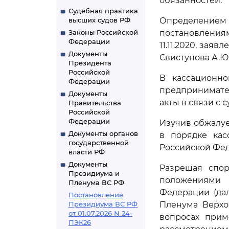
обязанностей.
Судебная практика
высших судов РФ
Определением с
Законы Российской
постановления
Федерации
11.11.2020, зая
Документы
Свистунова А.Ю.
Президента
Российской
В кассационно
Федерации
предпринимате
Документы
акты в связи с
Правительства
Российской
Федерации
Изучив обжалуе
Документы органов
в порядке кас
государственной
Российской Фе
власти РФ
Документы
Разрешая спор
Президиума и
положениям
Пленума ВС РФ
Федерации (дал
Постановление
Президиума ВС РФ
Пленума Верхов
от 01.07.2026 N 24-
вопросах прим
ПЭК26