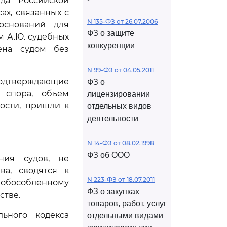
да Российской
ах, связанных с
N 135-ФЗ от 26.07.2006
оснований для
ФЗ о защите
 А.Ю. судебных
конкуренции
лена судом без
N 99-ФЗ от 04.05.2011
 подтверждающие
ФЗ о
 спора, объем
лицензировании
ости, пришли к
отдельных видов
деятельности
N 14-ФЗ от 08.02.1998
ФЗ об ООО
ния судов, не
а, сводятся к
N 223-ФЗ от 18.07.2011
о обособленному
ФЗ о закупках
стве.
товаров, работ, услуг
ьного кодекса
отдельными видами