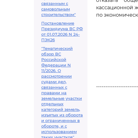
отказать общ
связанным с
кассационной ж
самовольным
строительством"
по экономическ
Постановление
Президиума ВС РФ
от 01.07.2026 N 24-
ПЭК26
"Тематический
обзор ВС
Российской
Федерации N
11/2026. О
рассмотрении
судами дел,
----------------------
связанных с
правами на
земельные участки
отдельных
категорий земель,
изъятых из оборота
и ограниченных в
обороте, и с
использованием
таких участков"