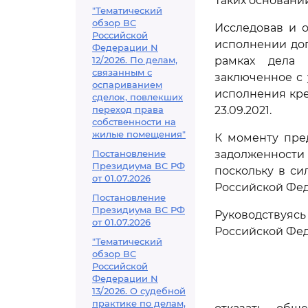
Таких основани
"Тематический
обзор ВС
Исследовав и о
Российской
исполнении дого
Федерации N
12/2026. По делам,
рамках дела 
связанным с
заключенное с
оспариванием
исполнения кре
сделок, повлекших
переход права
23.09.2021.
собственности на
жилые помещения"
К моменту пре
Постановление
задолженности
Президиума ВС РФ
поскольку в си
от 01.07.2026
Российской Фед
Постановление
Президиума ВС РФ
Руководствуя
от 01.07.2026
Российской Фед
"Тематический
обзор ВС
Российской
Федерации N
13/2026. О судебной
практике по делам,