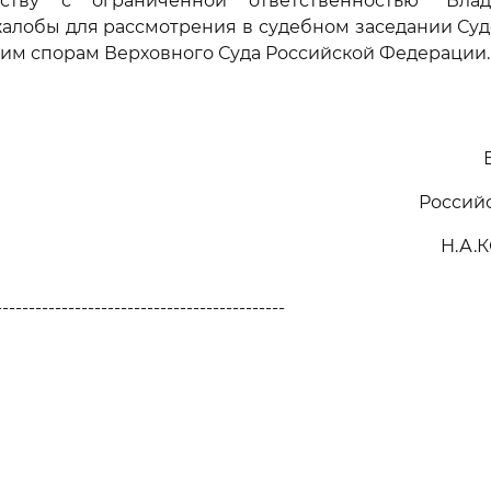
еству с ограниченной ответственностью "Вла
алобы для рассмотрения в судебном заседании Су
им спорам Верховного Суда Российской Федерации.
Россий
Н.А.
--------------------------------------------