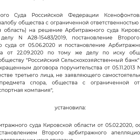
ного Суда Российской Федерации Ксенофонтова
алобу общества с ограниченной ответственностью "В
ая область) на решение Арбитражного суда Кировс
 делу N А28-15483/2019, постановление Второг
о суда от 05.06.2020 и постановление Арбитражно
га от 22.09.2020 по тому же делу по иску общ
бществу "Российский Сельскохозяйственный банк" (
ращенным договора поручительства от 05.11.2013 N 
естве третьего лица, не заявляющего самостоятел
предмета спора, общества с ограниченной от
спортная компания",
установила:
ражного суда Кировской области от 05.02.2020, 
становлением Второго арбитражного апелляцио