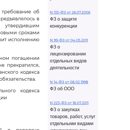
о требование об
N 135-ФЗ от 26.07.2006
 предъявлялось в
ФЗ о защите
, утвердившим
конкуренции
новыми сроками
ежит исполнению
N 99-ФЗ от 04.05.2011
ФЗ о
лицензировании
чном погашении
отдельных видов
е прекратился,
деятельности
нского кодекса
обязательства.
N 14-ФЗ от 08.02.1998
ФЗ об ООО
ьного кодекса
ции
N 223-ФЗ от 18.07.2011
ФЗ о закупках
товаров, работ, услуг
отдельными видами