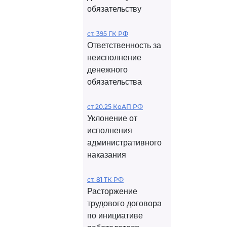
обязательству
ст. 395 ГК РФ
Ответственность за
неисполнение
денежного
обязательства
ст 20.25 КоАП РФ
Уклонение от
исполнения
административного
наказания
ст. 81 ТК РФ
Расторжение
трудового договора
по инициативе