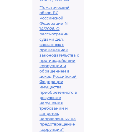
"Тематический
обзор ВС
Российской
Федерации N
14/2026. О
рассмотрении
судами дел,
связанных с
применением
законодательства о
противодействии
коррупции и
обращением в
доход Российской
Федерации
имущества,
приобретенного в
результате
нарушения
требований и
запретов,
направленных на
предотвращение
коррупции"