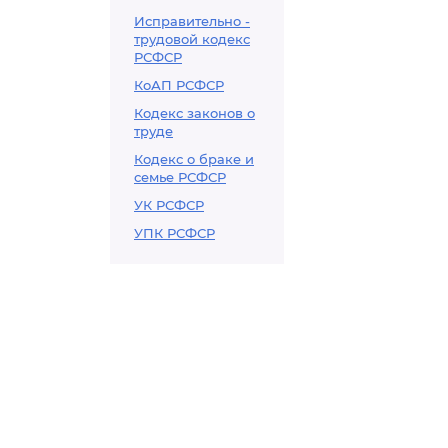
Исправительно -
трудовой кодекс
РСФСР
КоАП РСФСР
Кодекс законов о
труде
Кодекс о браке и
семье РСФСР
УК РСФСР
УПК РСФСР