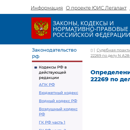
Информация
О проекте ЮИС Легалакт
ЗАКОНЫ, КОДЕКСЫ И
НОРМАТИВНО-ПРАВОВЫЕ 
РОССИЙСКОЙ ФЕДЕРАЦИ
Законодательство
|
Судебная практ
22269 по делу N А28
РФ
Кодексы РФ в
Определение
действующей
редакции
22269 по де
АПК РФ
Бюджетный кодекс
Водный кодекс РФ
Воздушный кодекс
РФ
ГК РФ часть 1