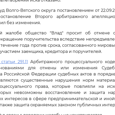
довлетворении иска отказано.
д Волго-Вятского округа постановлением от 22.09.
постановление Второго арбитражного апелляци
вил без изменения.
й жалобе общество "Влад" просит об отмене с
екращение поручительства вследствие непредъявл
 течение года против срока, согласованного миров
участием заемщика, кредитора и поручителей.
 статьи 291.11
Арбитражного процессуального коде
нованиями для отмены или изменения Судеб
а Российской Федерации судебных актов в порядк
являются существенные нарушения норм материа
оцессуального права, которые повлияли на ис
торых невозможны восстановление и защита на
ых интересов в сфере предпринимательской и ино
а также защита охраняемых законом публичных интер