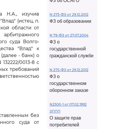
ФЗ об ОСАГО
 Н.А., изучив
N 273-ФЗ от 29.12.2012
лад" (истец, п.
ФЗ об образовании
кой области от
о арбитражного
N 79-ФЗ от 27.07.2004
го суда Волго-
ФЗ о
ества "Влад" к
государственной
далее - банк) о
гражданской службе
132222/0013-8 с
ьных требований
N 275-ФЗ от 29.12.2012
ветственностью
ФЗ о
государственном
оборонном заказе
N2300-1 от 07.02.1992
ЗППП
оставленным без
О защите прав
нного суда от
потребителей