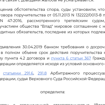
й в связи с доводами жалобы не усматривается.
ценив обстоятельства спора, суды установили, чт
вора поручительства от 05.11.2013 N 132222/0013-8
N 47-2016, рассмотренного третейским судом
 участием общества "Влад" мировое соглашение с 
дитных обязательств, последнее из которых подл
дъявления 30.04.2019 банком требования о досро
 в полном объеме срок действия поручительства н
лу пункта 4.2 договора и
пункта 6 статьи 367
Гражда
ерации определяется исходя из условий основного 
сь
статьями 291.6
,
291.8
Арбитражного процессуал
ерации, судья Верховного Суда Российской Федера
определила: