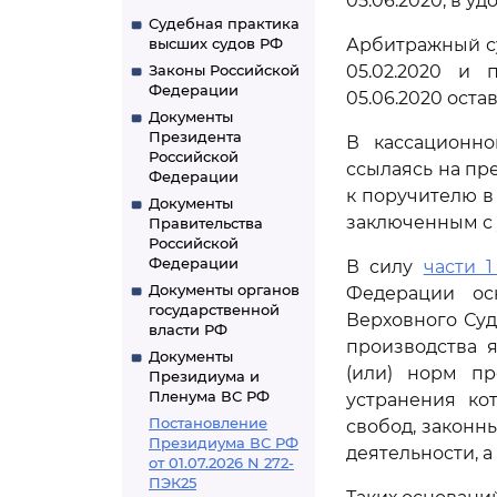
05.06.2020, в у
Судебная практика
высших судов РФ
Арбитражный су
Законы Российской
05.02.2020 и 
Федерации
05.06.2020 оста
Документы
Президента
В кассационно
Российской
ссылаясь на пр
Федерации
к поручителю в
Документы
заключенным с 
Правительства
Российской
Федерации
В силу
части 1
Документы органов
Федерации ос
государственной
Верховного Суд
власти РФ
производства 
Документы
(или) норм пр
Президиума и
Пленума ВС РФ
устранения ко
Постановление
свобод, законн
Президиума ВС РФ
деятельности, 
от 01.07.2026 N 272-
ПЭК25