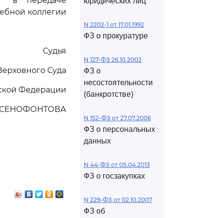
д" в передаче
юридических лиц
дебной коллегии
N 2202-1 от 17.01.1992
ФЗ о прокуратуре
Судья
N 127-ФЗ 26.10.2002
Верховного Суда
ФЗ о
несостоятельности
ской Федерации
(банкротстве)
КСЕНОФОНТОВА
N 152-ФЗ от 27.07.2006
ФЗ о персональных
данных
N 44-ФЗ от 05.04.2013
ФЗ о госзакупках
N 229-ФЗ от 02.10.2007
ФЗ об