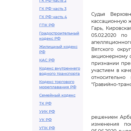
ГК РФ часть 2
ГК РФ часть 3
Судья Верхов
ГК РФ часть 4
кассационную ж
ГПК РФ
Гарь, Кировск
Градостроительный
05.02.2020 по
кодекс РФ
апелляционног
Жилищный кодекс
Вятского окру
РФ
акционерному о
КАС РФ
признании прек
Кодекс внутреннего
участием в кач
водного транспорта
относительно 
Кодекс торгового
"Гравийно-тран
мореплавания РФ
Семейный кодекс
ТК РФ
УИК РФ
решением Арбит
УК РФ
изменения по
УПК РФ