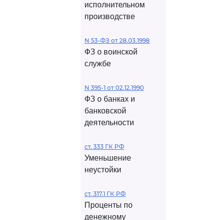
исполнительном
производстве
N 53-ФЗ от 28.03.1998
ФЗ о воинской
службе
N 395-1 от 02.12.1990
ФЗ о банках и
банковской
деятельности
ст. 333 ГК РФ
Уменьшение
неустойки
ст. 317.1 ГК РФ
Проценты по
денежному