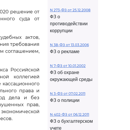
N 273-ФЗ от 25.12.2008
2020 решение от
ФЗ о
онного суда от
противодействии
коррупции
удебных актов,
ения требования
N 38-ФЗ от 13.03.2006
ым соглашением,
ФЗ о рекламе
N 7-ФЗ от 10.01.2002
кса Российской
ФЗ об охране
ной коллегией
окружающей среды
е кассационного
льного права и
N 3-ФЗ от 07.02.2011
ход дела и без
ФЗ о полиции
рушенных прав,
й экономической
N 402-ФЗ от 06.12.2011
есов.
ФЗ о бухгалтерском
учете