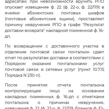
адресатам; при невозможности вручить РПО
опускает извещение ф. 22 (ф. 22-о, ф. 22/119) в
ячейки абонентских почтовых шкафов
(почтовые абонентские ящики), проставляет
причину невручения РПО в графе "Результат
доставки-возврата" накладной поименной ф. 16-
дп.
По возвращении с доставочного участка в
отделение почтовой связи почтальон сдает
отчет по результатам доставки в соответствии с
Порядком оказания почтальонами услуг
почтовой связи и сетевых услуг (пункт 10.7.15
Порядка N 230-п).
После принятия отчета почтальона
контролирующее лицо на основании
накладных поименных ф. 16-дп с отметками
почтальона о причинах невручения,
извещений ф. 22 (ф. 22-о, ф. 22/119, бланков ф. Е1-