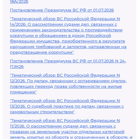
18А/2026
Постановление Президиума ВС РФ от 01.07.2026
"Тематический обзор ВС Российской Федерации N
14/2026. О рассмотрении судами дел, связанных с
применением законодательства о противодействии
коррупции и обращением в доход Российской
Федерации имущества, приобретенного в результате
нарушения требований и запретов, направленных на
предотвращение коррупции"
Постановление Президиума ВС РФ от 01.07.2026 N 24-
ПЭК26
"Тематический обзор ВС Российской Федерации N
12/2026. По делам, связанным с оспариванием сделок,
повлекших переход права собственности на жилые
помещения"
"Тематический обзор ВС Российской Федерации N
13/2026. О судебной практике по делам, связанным с
самовольным строительством"
"Тематический обзор ВС Российской Федерации N
11/2026. О рассмотрении судами дел, связанных с
правами на земельные участки отдельных категорий
земель, изъятых из оборота и ограниченных в обороте, и