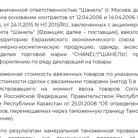
аниченной ответственностью "Шанель" (г. Москва; да
а основании контрактов от 12.04.2006 и 14.04.2006 
PS, от 24.11.2015 N HJ 2015/RU, заключенных с акцио
па "Шанель" (Франция; далее - поставщик), ввезло
рриторию Евразийского экономического союза 
мерно-косметическую продукцию, одежду, аксе
делия торговой марки "CHANEL"/"ШАНЕЛЬ", п
ормлению по ряду деклараций на товары.
оженная стоимость ввезенных товаров по указанн
стоимости сделки с ввозимыми товарами (метод 1) в 
ствовавшего на момент ввоза товаров Согл
м Российской Федерации, Правительством Республ
 Республики Казахстан от 25.01.2008 "Об определ
ров, перемещаемых через таможенную границу Там
ение).
по результатам камеральной таможенной провер