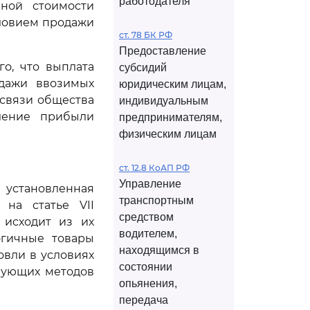
работодателя
нной стоимости
словием продажи
ст. 78 БК РФ
Предоставление
го, что выплата
субсидий
одажи ввозимых
юридическим лицам,
освязи общества
индивидуальным
ление прибыли
предпринимателям,
физическим лицам
ст. 12.8 КоАП РФ
Управление
установленная
транспортным
 на статье VII
средством
 исходит из их
водителем,
огичные товары
находящимся в
овли в условиях
состоянии
вующих методов
опьянения,
передача