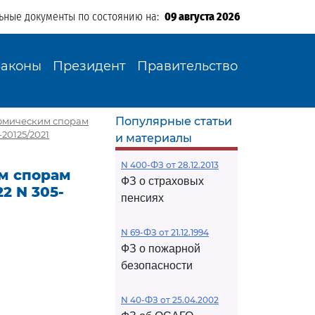
ьные документы по состоянию на:
09 августа 2026
Законы
Президент
Правительство
Популярные статьи
омическим спорам
20125/2021
и материалы
N 400-ФЗ от 28.12.2013
м спорам
ФЗ о страховых
2 N 305-
пенсиях
N 69-ФЗ от 21.12.1994
ФЗ о пожарной
безопасности
N 40-ФЗ от 25.04.2002