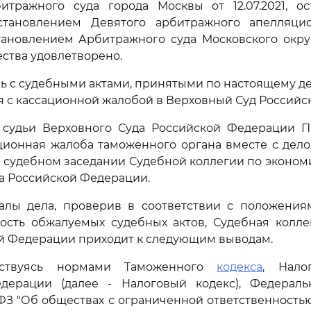
тражного суда города Москвы от 12.07.2021, о
тановлением Девятого арбитражного апелляци
остановлением Арбитражного суда Московского округа
ства удовлетворено.
ь с судебными актами, принятыми по настоящему д
я с кассационной жалобой в Верховный Суд Российс
судьи Верховного Суда Российской Федерации Па
сационная жалоба таможенного органа вместе с дел
 судебном заседании Судебной коллегии по эконо
а Российской Федерации.
алы дела, проверив в соответствии с положени
ность обжалуемых судебных актов, Судебная колле
й Федерации приходит к следующим выводам.
дствуясь нормами Таможенного
кодекса
, Нал
дерации (далее - Налоговый кодекс), Федерал
-ФЗ "Об обществах с ограниченной ответственностью