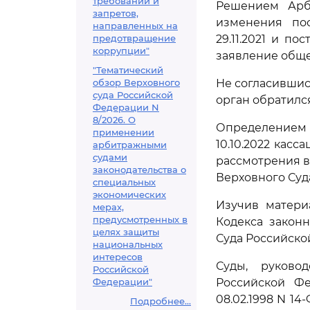
требований и
Решением Арби
запретов,
изменения пос
направленных на
предотвращение
29.11.2021 и п
коррупции"
заявление обще
"Тематический
обзор Верховного
Не согласившис
суда Российской
орган обратилс
Федерации N
8/2026. О
Определением 
применении
10.10.2022 кас
арбитражными
судами
рассмотрения в
законодательства о
Верховного Суд
специальных
экономических
Изучив матери
мерах,
предусмотренных в
Кодекса закон
целях защиты
Суда Российско
национальных
интересов
Суды, руково
Российской
Федерации"
Российской Фе
08.02.1998 N 14
Подробнее...