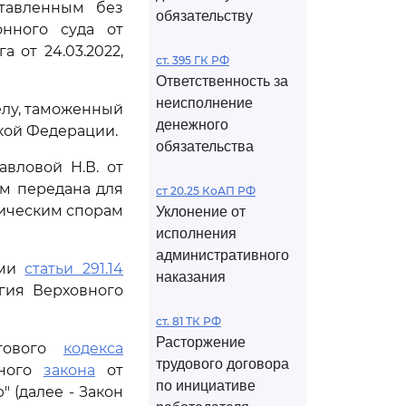
ставленным без
обязательству
онного суда от
 от 24.03.2022,
ст. 395 ГК РФ
Ответственность за
неисполнение
елу, таможенный
денежного
кой Федерации.
обязательства
вловой Н.В. от
ом передана для
ст 20.25 КоАП РФ
мическим спорам
Уклонение от
исполнения
административного
ями
статьи 291.14
наказания
гия Верховного
ст. 81 ТК РФ
Расторжение
огового
кодекса
трудового договора
ьного
закона
от
по инициативе
" (далее - Закон