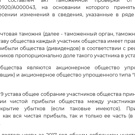
л составлен акт таможенной проверки от 
070920/А000043, на основании которого прин
внесении изменений в сведения, указанные в ряде
чтовая таможня (далее - таможенный орган, таможня)
ставу общества каждый участник общества имеет пра
рибыли общества (дивидендов) в соответствии с 
ников пропорционально доле такого участника в уст
общества являются акционерное общество упр
авщик) и акционерное общество упрощенного типа
е 9 устава общее собрание участников общества пр
нии чистой прибыли общества между участника
окрытие убытков (если таковые имеются). П
 как вся чистая прибыль, так и только ее часть (в
.