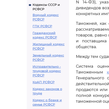
N 14-ФЗ), ука
Кодексы СССР и
дивидендов воз
РСФСР
конкретных имп
Водный кодекс
РСФСР
Таможней, как 
ГПК РСФСР
рассматриваем
Гражданский
товаров, равно
кодекс РСФСР
и поставщика
Жилищный кодекс
общества.
РСФСР
Земельный кодекс
Между тем суда
РСФСР
Система оцен
Исправительно -
трудовой кодекс
Таможенным
РСФСР
Генерального 
КоАП РСФСР
действительно
Кодекс законов о
продаются или 
труде
полной конкур
Кодекс о браке и
таможенной оц
семье РСФСР