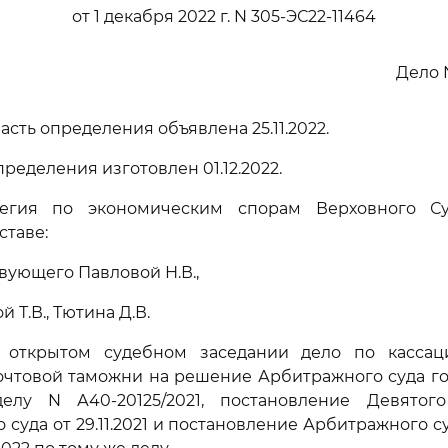
от 1 декабря 2022 г. N 305-ЭС22-11464
Дело 
сть определения объявлена 25.11.2022.
ределения изготовлен 01.12.2022.
легия по экономическим спорам Верховного Су
ставе:
вующего Павловой Н.В.,
 Т.В., Тютина Д.В.
 открытом судебном заседании дело по касса
очтовой таможни на решение Арбитражного суда го
 делу N А40-20125/2021, постановление Девятог
 суда от 29.11.2021 и постановление Арбитражного с