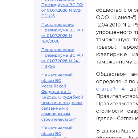
Президиума ВС РФ
общество с огр
от 01.07.2026 N 272-
ПЭК25
ООО "Шанель") н
Постановление
12.04.2010 N 2-
Президиума ВС РФ
упрощенного ти
от 01.07.2026 N
таможенную те
18А/2026
товары: парфю
Постановление
ювелирные из
Президиума ВС РФ
от 01.07.2026 N 24-
таможенному оф
ПЭК26
Обществом там
"Тематический
обзор ВС
определена по 
Российской
статьей 4
дей
Федерации N
Правительство
13/2026. О судебной
практике по делам,
Правительством
связанным с
стоимости това
самовольным
(далее - Соглаш
строительством"
"Тематический
В дальнейшем 
обзор ВС