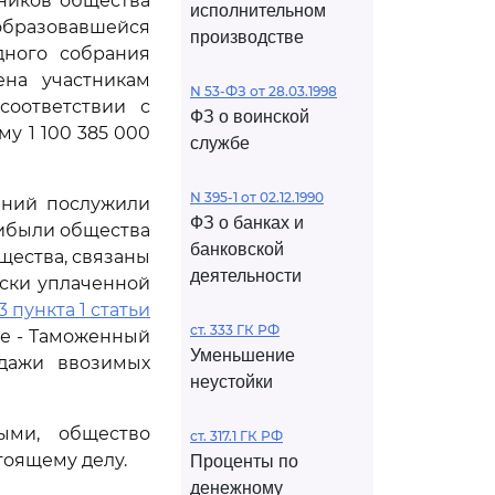
тников общества
исполнительном
образовавшейся
производстве
едного собрания
ена участникам
N 53-ФЗ от 28.03.1998
соответствии с
ФЗ о воинской
му 1 100 385 000
службе
N 395-1 от 02.12.1990
ений послужили
ФЗ о банках и
рибыли общества
банковской
щества, связаны
деятельности
ски уплаченной
 пункта 1 статьи
ст. 333 ГК РФ
ее - Таможенный
Уменьшение
одажи ввозимых
неустойки
ыми, общество
ст. 317.1 ГК РФ
тоящему делу.
Проценты по
денежному