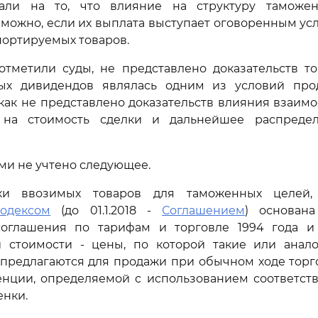
зали на то, что влияние на структуру таможе
можно, если их выплата выступает оговоренным у
ортируемых товаров.
отметили суды, не представлено доказательств то
ых дивидендов являлась одним из условий пр
 как не представлено доказательств влияния взаим
 на стоимость сделки и дальнейшее распреде
ми не учтено следующее.
ки ввозимых товаров для таможенных целей, 
кодексом
(до 01.1.2018 -
Соглашением
) основана
соглашения по тарифам и торговле 1994 года и
й стоимости - цены, по которой такие или анал
предлагаются для продажи при обычном ходе торг
енции, определяемой с использованием соответст
енки.