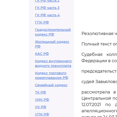
ГК РФ часть 2
ГК РФ часть 3
ГК РФ часть 4
ГПК РФ
Градостроительный
Резолютивная ча
кодекс РФ
Жилищный кодекс
Полный текст оп
РФ
КАС РФ
Судебная кол
Федерации в со
Кодекс внутреннего
водного транспорта
председательст
Кодекс торгового
мореплавания РФ
судей Завьяловой
Семейный кодекс
рассмотрела в
ТК РФ
Центральной п
УИК РФ
12.07.2021 по
УК РФ
апелляционного
УПК РФ