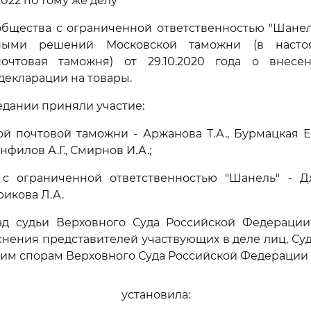
2022 по тому же делу
общества с ограниченной ответственностью "Шанел
ьными решений Московской таможни (в наст
очтовая таможня) от 29.10.2020 года о внес
декларации на товары.
едании приняли участие:
ой почтовой таможни - Аржанова Т.А., Бурмацкая Е.
нфилов А.Г., Смирнов И.А.;
 с ограниченной ответственностью "Шанель" - Дж
рикова Л.А.
ад судьи Верховного Суда Российской Федерации 
нения представителей участвующих в деле лиц, Су
им спорам Верховного Суда Российской Федерации
установила: