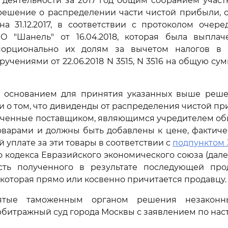
 деятельности за 2017 год общим собранием учас
решение о распределении части чистой прибыли, 
а 31.12.2017, в соответствии с протоколом очер
О "Шанель" от 16.04.2018, которая была выплач
орционально их долям за вычетом налогов в 
чениями от 22.06.2018 N 3515, N 3516 на общую сум
, основанием для принятия указанных выше реш
 о том, что дивиденды от распределения чистой п
олученные поставщиком, являющимся учредителем об
оварами и должны быть добавлены к цене, фактиче
 уплате за эти товары в соответствии с
подпунктом 3
 кодекса Евразийского экономического союза (дал
асть полученного в результате последующей пр
, которая прямо или косвенно причитается продавцу.
ятые таможенным органом решения незаконн
рбитражный суд города Москвы с заявлением по нас