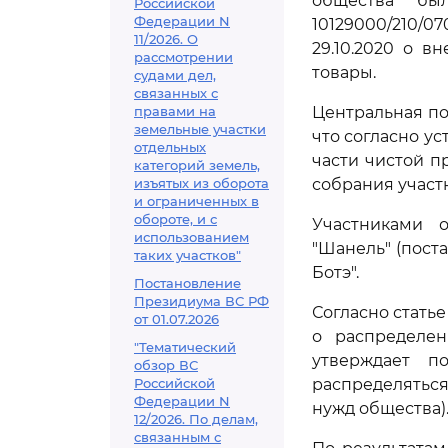
общества бы
Российской
Федерации N
10129000/210/
11/2026. О
29.10.2020 о 
рассмотрении
товары.
судами дел,
связанных с
правами на
Центральная по
земельные участки
что согласно у
отдельных
части чистой п
категорий земель,
изъятых из оборота
собрания участ
и ограниченных в
обороте, и с
Участниками 
использованием
"Шанель" (пост
таких участков"
Ботэ".
Постановление
Президиума ВС РФ
Согласно стать
от 01.07.2026
о распределе
"Тематический
утверждает п
обзор ВС
Российской
распределяться
Федерации N
нужд общества)
12/2026. По делам,
связанным с