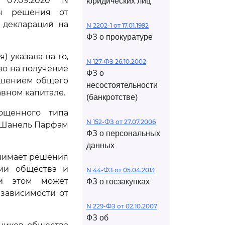
07.09.2020 N
юридических лиц
яты решения от
 деклараций на
N 2202-1 от 17.01.1992
ФЗ о прокуратуре
 указала на то,
N 127-ФЗ 26.10.2002
во на получение
ФЗ о
решением общего
несостоятельности
авном капитале.
(банкротстве)
ощенного типа
N 152-ФЗ от 27.07.2006
 "Шанель Парфам
ФЗ о персональных
данных
инимает решения
ми общества и
N 44-ФЗ от 05.04.2013
ри этом может
ФЗ о госзакупках
 зависимости от
N 229-ФЗ от 02.10.2007
ФЗ об