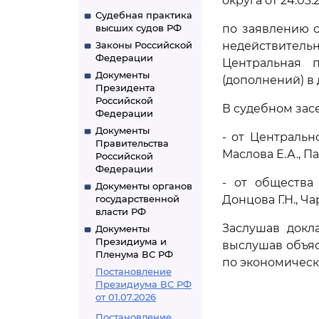
округа от 24.03.
Судебная практика
высших судов РФ
по заявлению 
Законы Российской
недействител
Федерации
Центральная п
Документы
(дополнений) в 
Президента
Российской
В судебном зас
Федерации
Документы
- от Центральн
Правительства
Маслова Е.А., Па
Российской
Федерации
- от общества
Документы органов
государственной
Донцова Г.Н., Ча
власти РФ
Заслушав докл
Документы
Президиума и
выслушав объяс
Пленума ВС РФ
по экономическ
Постановление
Президиума ВС РФ
от 01.07.2026
Постановление