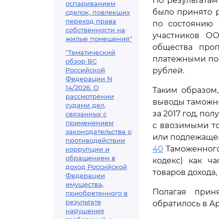
По результатам
оспариванием
было принято 
сделок, повлекших
переход права
по состоянию н
собственности на
участников ОО
жилые помещения"
общества проп
"Тематический
платежными пору
обзор ВС
Российской
рублей.
Федерации N
14/2026. О
Таким образом
рассмотрении
выводы таможни
судами дел,
за 2017 год, п
связанных с
применением
с ввозимыми т
законодательства о
или подлежащей
противодействии
40
Таможенного
коррупции и
обращением в
кодекс) как ч
доход Российской
товаров дохода
Федерации
имущества,
Полагая прин
приобретенного в
результате
обратилось в А
нарушения