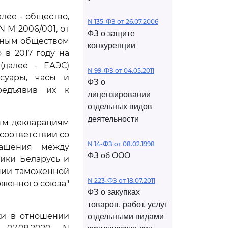
лее - общество,
N 135-ФЗ от 26.07.2006
N М 2006/001, от
ФЗ о защите
нерным обществом
конкуренции
 в 2017 году на
(далее - ЕАЭС)
N 99-ФЗ от 04.05.2011
ссуары, часы и
ФЗ о
редъявив их к
лицензировании
отдельных видов
деятельности
ым декларациям
соответствии со
N 14-ФЗ от 08.02.1998
ашения между
ФЗ об ООО
ики Беларусь и
ении таможенной
N 223-ФЗ от 18.07.2011
оженного союза"
ФЗ о закупках
товаров, работ, услуг
ки в отношении
отдельными видами