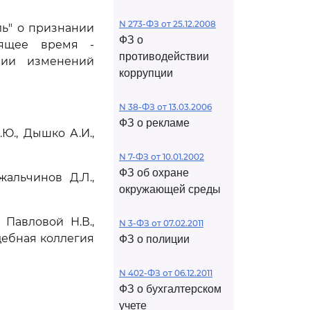
N 273-ФЗ от 25.12.2008
ь" о признании
ФЗ о
оящее время -
противодействии
ении изменений
коррупции
N 38-ФЗ от 13.03.2006
ФЗ о рекламе
Ю., Дышко А.И.,
N 7-ФЗ от 10.01.2002
ФЗ об охране
альчинов Д.Л.,
окружающей среды
Павловой Н.В.,
N 3-ФЗ от 07.02.2011
дебная коллегия
ФЗ о полиции
N 402-ФЗ от 06.12.2011
ФЗ о бухгалтерском
учете