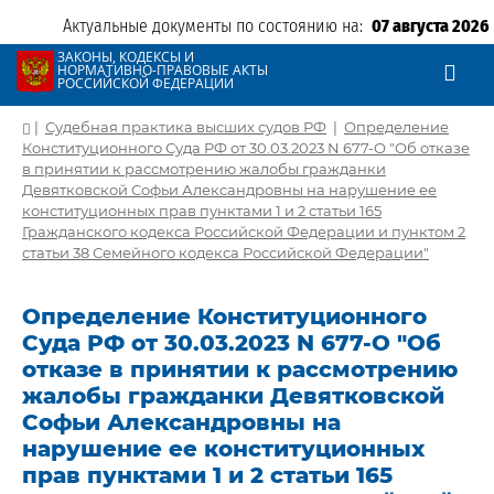
Актуальные документы по состоянию на:
07 августа 2026
ЗАКОНЫ, КОДЕКСЫ И
НОРМАТИВНО-ПРАВОВЫЕ АКТЫ
РОССИЙСКОЙ ФЕДЕРАЦИИ
|
Судебная практика высших судов РФ
|
Определение
Конституционного Суда РФ от 30.03.2023 N 677-О "Об отказе
в принятии к рассмотрению жалобы гражданки
Девятковской Софьи Александровны на нарушение ее
конституционных прав пунктами 1 и 2 статьи 165
Гражданского кодекса Российской Федерации и пунктом 2
статьи 38 Семейного кодекса Российской Федерации"
Определение Конституционного
Суда РФ от 30.03.2023 N 677-О "Об
отказе в принятии к рассмотрению
жалобы гражданки Девятковской
Софьи Александровны на
нарушение ее конституционных
прав пунктами 1 и 2 статьи 165