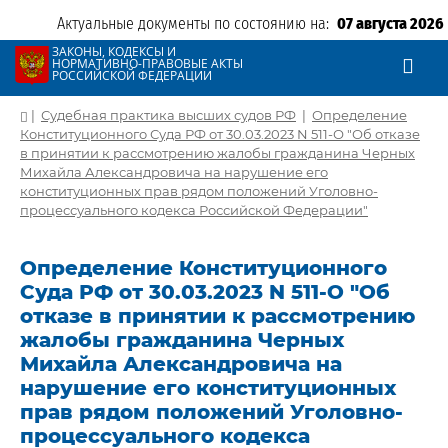
Актуальные документы по состоянию на:
07 августа 2026
ЗАКОНЫ, КОДЕКСЫ И
НОРМАТИВНО-ПРАВОВЫЕ АКТЫ
РОССИЙСКОЙ ФЕДЕРАЦИИ
|
Судебная практика высших судов РФ
|
Определение
Конституционного Суда РФ от 30.03.2023 N 511-О "Об отказе
в принятии к рассмотрению жалобы гражданина Черных
Михайла Александровича на нарушение его
конституционных прав рядом положений Уголовно-
процессуального кодекса Российской Федерации"
Определение Конституционного
Суда РФ от 30.03.2023 N 511-О "Об
отказе в принятии к рассмотрению
жалобы гражданина Черных
Михайла Александровича на
нарушение его конституционных
прав рядом положений Уголовно-
процессуального кодекса