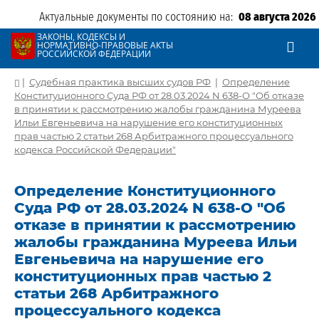
Актуальные документы по состоянию на:
08 августа 2026
ЗАКОНЫ, КОДЕКСЫ И
НОРМАТИВНО-ПРАВОВЫЕ АКТЫ
РОССИЙСКОЙ ФЕДЕРАЦИИ
|
Судебная практика высших судов РФ
|
Определение
Конституционного Суда РФ от 28.03.2024 N 638-О "Об отказе
в принятии к рассмотрению жалобы гражданина Муреева
Ильи Евгеньевича на нарушение его конституционных
прав частью 2 статьи 268 Арбитражного процессуального
кодекса Российской Федерации"
Определение Конституционного
Суда РФ от 28.03.2024 N 638-О "Об
отказе в принятии к рассмотрению
жалобы гражданина Муреева Ильи
Евгеньевича на нарушение его
конституционных прав частью 2
статьи 268 Арбитражного
процессуального кодекса