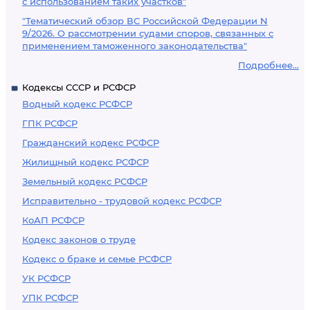
с использованием таких участков"
"Тематический обзор ВС Российской Федерации N
9/2026. О рассмотрении судами споров, связанных с
применением таможенного законодательства"
Подробнее...
Кодексы СССР и РСФСР
Водный кодекс РСФСР
ГПК РСФСР
Гражданский кодекс РСФСР
Жилищный кодекс РСФСР
Земельный кодекс РСФСР
Исправительно - трудовой кодекс РСФСР
КоАП РСФСР
Кодекс законов о труде
Кодекс о браке и семье РСФСР
УК РСФСР
УПК РСФСР