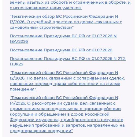
земель, изъятых из оборота и ограниченных в обороте, и
с использованием таких участков"
"Тематический обзор ВС Российской Федерации N
13/2026. О судебной практике по делам, связанным с
самовольным строительством"
Постановление Президиума ВС РФ от 01.07.2026 N
18А/2026
Постановление Президиума ВС РФ от 01.07.2026
Постановление Президиума ВС РФ от 01.07.2026 N 272-
ПЭК25
"Тематический обзор ВС Российской Федерации N
12/2026. По делам, связанным с оспариванием сделок,
повлекших переход права собственности на жилые
помещения"
"Тематический обзор ВС Российской Федерации N
14/2026. О рассмотрении судами дел, связанных с
применением законодательства о противодействии
коррупции и обращением в доход Российской
Федерации имущества, приобретенного в результате
нарушения требований и запретов, направленных на
предотвращение коррупции"