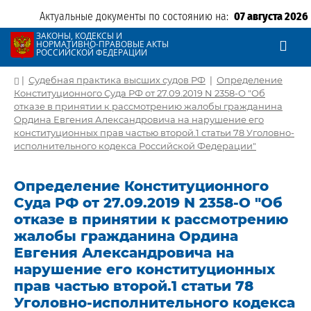
Актуальные документы по состоянию на:
07 августа 2026
ЗАКОНЫ, КОДЕКСЫ И
НОРМАТИВНО-ПРАВОВЫЕ АКТЫ
РОССИЙСКОЙ ФЕДЕРАЦИИ
|
Судебная практика высших судов РФ
|
Определение
Конституционного Суда РФ от 27.09.2019 N 2358-О "Об
отказе в принятии к рассмотрению жалобы гражданина
Ордина Евгения Александровича на нарушение его
конституционных прав частью второй.1 статьи 78 Уголовно-
исполнительного кодекса Российской Федерации"
Определение Конституционного
Суда РФ от 27.09.2019 N 2358-О "Об
отказе в принятии к рассмотрению
жалобы гражданина Ордина
Евгения Александровича на
нарушение его конституционных
прав частью второй.1 статьи 78
Уголовно-исполнительного кодекса