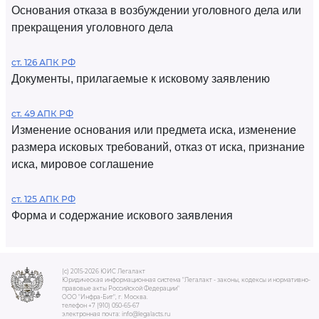
Основания отказа в возбуждении уголовного дела или
прекращения уголовного дела
ст. 126 АПК РФ
Документы, прилагаемые к исковому заявлению
ст. 49 АПК РФ
Изменение основания или предмета иска, изменение
размера исковых требований, отказ от иска, признание
иска, мировое соглашение
ст. 125 АПК РФ
Форма и содержание искового заявления
(c) 2015-2026 ЮИС Легалакт
Юридическая информационная система "Легалакт - законы, кодексы и нормативно-
правовые акты Российской Федерации"
ООО "Инфра-Бит", г. Москва.
телефон +7 (910) 050-65-67
электронная почта: info@legalacts.ru