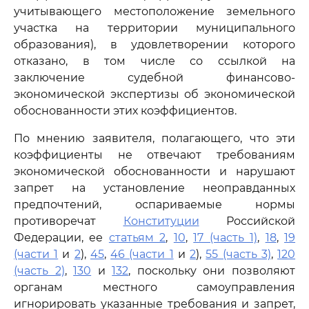
учитывающего местоположение земельного
участка на территории муниципального
образования), в удовлетворении которого
отказано, в том числе со ссылкой на
заключение судебной финансово-
экономической экспертизы об экономической
обоснованности этих коэффициентов.
По мнению заявителя, полагающего, что эти
коэффициенты не отвечают требованиям
экономической обоснованности и нарушают
запрет на установление неоправданных
предпочтений, оспариваемые нормы
противоречат
Конституции
Российской
Федерации, ее
статьям 2
,
10
,
17 (часть 1)
,
18
,
19
(части 1
и
2
),
45
,
46 (части 1
и
2
),
55 (часть 3)
,
120
(часть 2)
,
130
и
132
, поскольку они позволяют
органам местного самоуправления
игнорировать указанные требования и запрет,