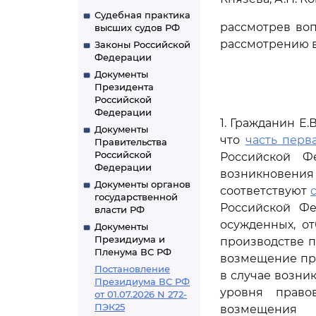
Судебная практика
рассмотрев во
высших судов РФ
рассмотрению в
Законы Российской
Федерации
Документы
Президента
Российской
Федерации
1. Гражданин Е.
Документы
что
часть перва
Правительства
Российской
Российской Ф
Федерации
возникновения 
Документы органов
соответствуют
с
государственной
Российской Ф
власти РФ
осужденных, о
Документы
Президиума и
производстве п
Пленума ВС РФ
возмещение пр
Постановление
в случае возни
Президиума ВС РФ
уровня право
от 01.07.2026 N 272-
ПЭК25
возмещения 