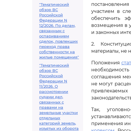
постановления
"Тематический
обзор ВС
участием в сл
Российской
обеспечить э
Федерации N
возмещения в 
12/2026. По делам,
связанным с
и законных инте
оспариванием
сделок, повлекших
2. Конституц
переход права
материалы, не 
собственности на
жилые помещения"
Положения
стат
"Тематический
необходимость
обзор ВС
Российской
соглашения меж
Федерации N
не могут расц
11/2026. О
привлекаемых
рассмотрении
судами дел,
законодательст
связанных с
правами на
Так, уголовн
земельные участки
устанавливаю
отдельных
категорий земель,
применения ины
изъятых из оборота
кодексом
Росси