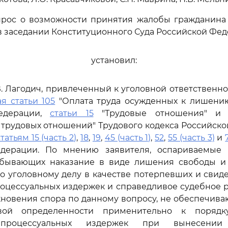
прос о возможности принятия жалобы гражданина Е
 заседании Конституционного Суда Российской Фед
установил:
В. Лагодич, привлеченный к уголовной ответственно
я статьи 105
"Оплата труда осужденных к лишени
едерации,
статьи 15
"Трудовые отношения" 
трудовых отношений" Трудового кодекса Российск
татьям 15 (часть 2)
,
18
,
19
,
45 (часть 1)
,
52
,
55 (часть 3)
и
едерации. По мнению заявителя, оспариваемые
тбывающих наказание в виде лишения свободы и
о уголовному делу в качестве потерпевших и свиде
оцессуальных издержек и справедливое судебное р
кновения спора по данному вопросу, не обеспечив
вой определенности применительно к поряд
процессуальных издержек при вынесении 