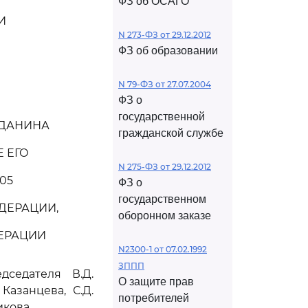
ФЗ об ОСАГО
И
N 273-ФЗ от 29.12.2012
ФЗ об образовании
N 79-ФЗ от 27.07.2004
ФЗ о
государственной
ЖДАНИНА
гражданской службе
 ЕГО
N 275-ФЗ от 29.12.2012
05
ФЗ о
государственном
ДЕРАЦИИ,
оборонном заказе
ДЕРАЦИИ
N2300-1 от 07.02.1992
ЗППП
седателя В.Д.
О защите прав
Казанцева, С.Д.
потребителей
икова,