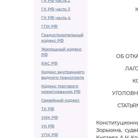
ГК РФ часть 2
ГК РФ часть 3
ГК РФ часть 4
ГПК РФ
Градостроительный
кодекс РФ
Жилищный кодекс
РФ
ОБ ОТК
КАС РФ
ЛАГ
Кодекс внутреннего
водного транспорта
К
Кодекс торгового
мореплавания РФ
УГОЛОВН
Семейный кодекс
СТАТЬЯ
ТК РФ
УИК РФ
Конституцион
УК РФ
Зорькина, суде
УПК РФ
Князева, А.Н. К