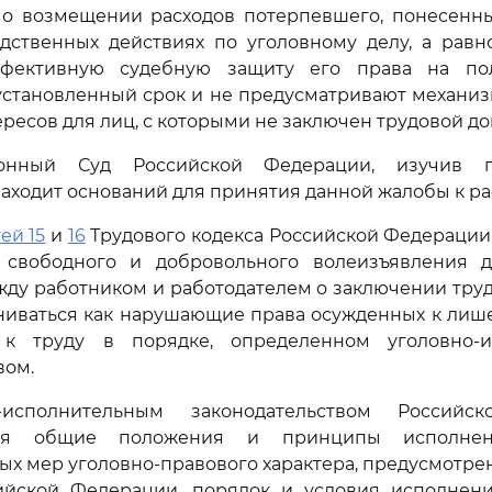
 о возмещении расходов потерпевшего, понесенны
едственных действиях по уголовному делу, а равн
ффективную судебную защиту его права на пол
установленный срок и не предусматривают механиз
ресов для лиц, с которыми не заключен трудовой до
ионный Суд Российской Федерации, изучив п
находит оснований для принятия данной жалобы к р
ей 15
и
16
Трудового кодекса Российской Федерации
 свободного и добровольного волеизъявления 
ду работником и работодателем о заключении труд
ениваться как нарушающие права осужденных к лиш
 к труду в порядке, определенном уголовно-и
вом.
о-исполнительным законодательством Российс
тся общие положения и принципы исполнен
х мер уголовно-правового характера, предусмотр
йской Федерации, порядок и условия исполнен