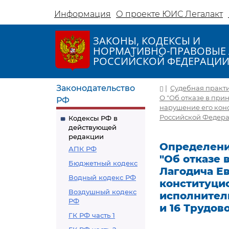
Информация
О проекте ЮИС Легалакт
ЗАКОНЫ, КОДЕКСЫ И
НОРМАТИВНО-ПРАВОВЫЕ 
РОССИЙСКОЙ ФЕДЕРАЦИ
Законодательство
|
Судебная практ
О "Об отказе в пр
РФ
нарушение его конс
Российской Федерац
Кодексы РФ в
действующей
редакции
Определение
АПК РФ
"Об отказе
Бюджетный кодекс
Лагодича Е
Водный кодекс РФ
конституцио
Воздушный кодекс
исполнитель
РФ
и 16 Трудов
ГК РФ часть 1