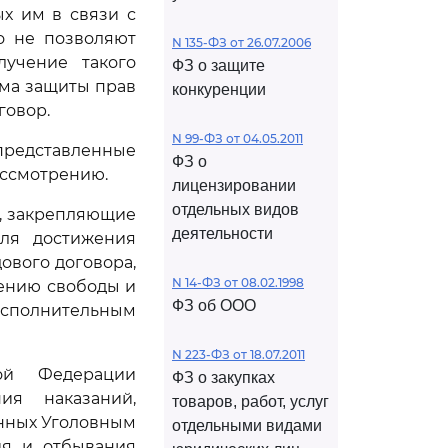
х им в связи с
о не позволяют
N 135-ФЗ от 26.07.2006
учение такого
ФЗ о защите
ма защиты прав
конкуренции
говор.
N 99-ФЗ от 04.05.2011
редставленные
ФЗ о
ассмотрению.
лицензировании
отдельных видов
, закрепляющие
деятельности
для достижения
ового договора,
N 14-ФЗ от 08.02.1998
ению свободы и
ФЗ об ООО
сполнительным
N 223-ФЗ от 18.07.2011
кой Федерации
ФЗ о закупках
ия наказаний,
товаров, работ, услуг
енных Уголовным
отдельными видами
ия и отбывания