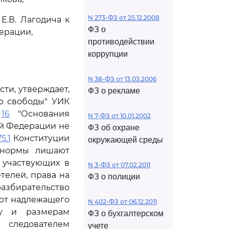
N 273-ФЗ от 25.12.2008
.В. Лагодича к
ФЗ о
ерации,
противодействии
коррупции
N 38-ФЗ от 13.03.2006
сти, утверждает,
ФЗ о рекламе
ю свободы" УИК
и
16
"Основания
N 7-ФЗ от 10.01.2002
ой Федерации не
ФЗ об охране
75.1
Конституции
окружающей среды
 нормы лишают
 участвующих в
N 3-ФЗ от 07.02.2011
телей, права на
ФЗ о полиции
азбирательство
ают надлежащего
N 402-ФЗ от 06.12.2011
ку и размерам
ФЗ о бухгалтерском
следователем
учете