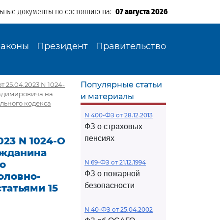
льные документы по состоянию на:
07 августа 2026
Законы
Президент
Правительство
Популярные статьи
 25.04.2023 N 1024-
ладимировича на
и материалы
льного кодекса
N 400-ФЗ от 28.12.2013
ФЗ о страховых
пенсиях
23 N 1024-О
ажданина
о
N 69-ФЗ от 21.12.1994
ФЗ о пожарной
оловно-
безопасности
татьями 15
N 40-ФЗ от 25.04.2002