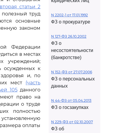
юридических лиц
 вторая статьи 2
 полезный труд
N 2202-1 от 17.01.1992
ются основные
ФЗ о прокуратуре
ленную законом
N 127-ФЗ 26.10.2002
ФЗ о
ой Федерации
несостоятельности
диться в местах
(банкротстве)
х учреждений;
ь осужденных к
N 152-ФЗ от 27.07.2006
 здоровья и, по
ФЗ о персональных
очих мест
(часть
данных
ьей 105
данного
имеют право на
N 44-ФЗ от 05.04.2013
дерации о труде
ФЗ о госзакупках
ших полностью
 установленную
N 229-ФЗ от 02.10.2007
 размера оплаты
ФЗ об