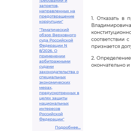
требований и
запретов,
направленных на
предотвращение
1. Отказать в
коррупции"
Владимирович
"Тематический
конституционн
обзор Верховного
соответствии 
суда Российской
Федерации N
признается доп
8/2026. О
применении
2. Определени
арбитражными
окончательно и
судами
законодательства о
специальных
экономических
мерах,
предусмотренных в
целях защиты
национальных
интересов
Российской
Федерации"
Подробнее...