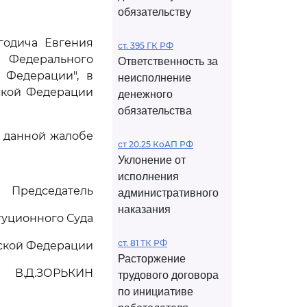
обязательству
годича Евгения
ст. 395 ГК РФ
 Федерального
Ответственность за
 Федерации", в
неисполнение
ской Федерации
денежного
обязательства
 данной жалобе
ст 20.25 КоАП РФ
Уклонение от
исполнения
Председатель
административного
наказания
туционного Суда
ст. 81 ТК РФ
ской Федерации
Расторжение
В.Д.ЗОРЬКИН
трудового договора
по инициативе