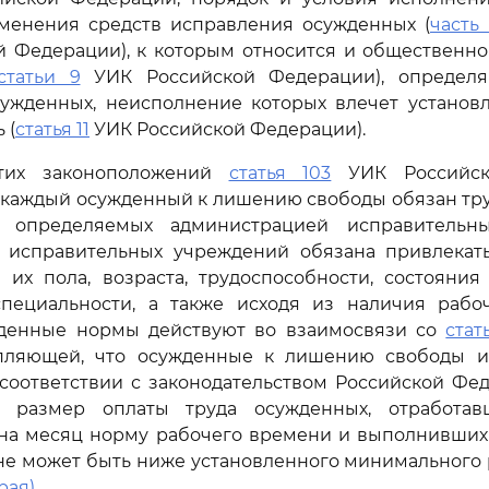
именения средств исправления осужденных (
часть
й Федерации), к которым относится и общественно
статьи 9
УИК Российской Федерации), определя
сужденных, неисполнение которых влечет установ
 (
статья 11
УИК Российской Федерации).
тих законоположений
статья 103
УИК Российск
о каждый осужденный к лишению свободы обязан тру
, определяемых администрацией исправительны
 исправительных учреждений обязана привлекат
 их пола, возраста, трудоспособности, состояния
специальности, а также исходя из наличия раб
еденные нормы действуют во взаимосвязи со
стат
епляющей, что осужденные к лишению свободы 
 соответствии с законодательством Российской Фе
; размер оплаты труда осужденных, отработав
на месяц норму рабочего времени и выполнивших
 не может быть ниже установленного минимального
рая)
.