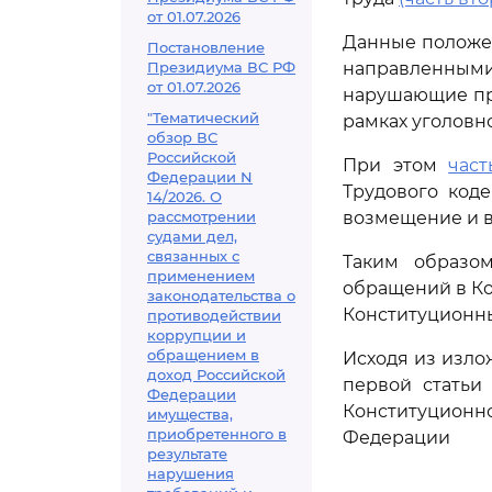
от 01.07.2026
Данные положен
Постановление
Президиума ВС РФ
направленным
от 01.07.2026
нарушающие пра
"Тематический
рамках уголовн
обзор ВС
Российской
При этом
част
Федерации N
Трудового код
14/2026. О
рассмотрении
возмещение и в
судами дел,
связанных с
Таким образом
применением
обращений в Ко
законодательства о
Конституционн
противодействии
коррупции и
обращением в
Исходя из изло
доход Российской
первой статьи
Федерации
Конституционн
имущества,
приобретенного в
Федерации
результате
нарушения