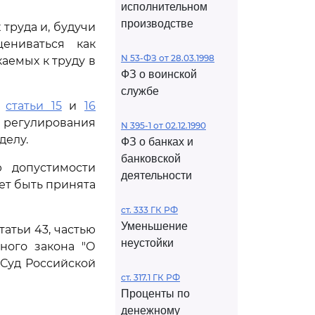
исполнительном
производстве
труда и, будучи
ениваться как
N 53-ФЗ от 28.03.1998
аемых к труду в
ФЗ о воинской
службе
,
статьи 15
и
16
 регулирования
N 395-1 от 02.12.1990
делу.
ФЗ о банках и
банковской
ю допустимости
деятельности
ет быть принята
ст. 333 ГК РФ
Уменьшение
атьи 43, частью
неустойки
ного закона "О
Суд Российской
ст. 317.1 ГК РФ
Проценты по
денежному