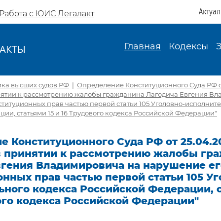
Актуа
Работа с ЮИС Легалакт
Главная
Кодексы
АКТЫ
И
ика высших судов РФ
|
Определение Конституционного Суда РФ от
инятии к рассмотрению жалобы гражданина Лагодича Евгения В
титуционных прав частью первой статьи 105 Уголовно-исполните
ии, статьями 15 и 16 Трудового кодекса Российской Федерации"
 Конституционного Суда РФ от 25.04.20
 в принятии к рассмотрению жалобы гр
вгения Владимировича на нарушение ег
нных прав частью первой статьи 105 Уг
ного кодекса Российской Федерации, с
ого кодекса Российской Федерации"