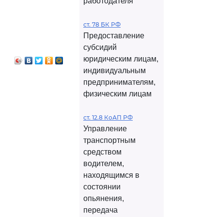
работодателя
ст. 78 БК РФ
Предоставление
субсидий
юридическим лицам,
индивидуальным
предпринимателям,
физическим лицам
ст. 12.8 КоАП РФ
Управление
транспортным
средством
водителем,
находящимся в
состоянии
опьянения,
передача