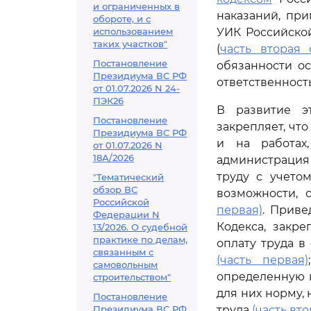
и ограниченных в
наказаний, пр
обороте, и с
использованием
УИК Российско
таких участков"
(
часть вторая 
Постановление
обязанности о
Президиума ВС РФ
ответственность
от 01.07.2026 N 24-
ПЭК26
В развитие э
Постановление
закрепляет, чт
Президиума ВС РФ
и на работах
от 01.07.2026 N
18А/2026
администрация
труду с учетом
"Тематический
обзор ВС
возможности, 
Российской
первая)
. Прив
Федерации N
Кодекса, закр
13/2026. О судебной
практике по делам,
оплату труда в
связанным с
(часть первая)
самовольным
определенную 
строительством"
для них норму,
Постановление
Президиума ВС РФ
труда
(часть вто