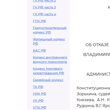
ГК РФ часть 2
ГК РФ часть 3
ГК РФ часть 4
ГПК РФ
Градостроительный
кодекс РФ
Жилищный кодекс
РФ
ОБ ОТКАЗЕ
КАС РФ
ВЛАДИМИРА
Кодекс внутреннего
водного транспорта
Кодекс торгового
мореплавания РФ
АДМИНИСТ
Семейный кодекс
ТК РФ
Конституцион
УИК РФ
Зорькина, судей
Князева, А.Н. 
УК РФ
Рудкина, В.Г. Яр
УПК РФ