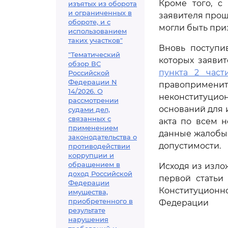
Кроме того, с
изъятых из оборота
и ограниченных в
заявителя прошл
обороте, и с
могли быть пр
использованием
таких участков"
Вновь поступи
"Тематический
которых заявит
обзор ВС
пункта 2 част
Российской
Федерации N
правопримени
14/2026. О
неконституцио
рассмотрении
оснований для 
судами дел,
связанных с
акта по всем 
применением
данные жалобы 
законодательства о
допустимости.
противодействии
коррупции и
обращением в
Исходя из изло
доход Российской
первой статьи
Федерации
Конституционн
имущества,
приобретенного в
Федерации
результате
нарушения