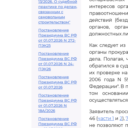
13/2026. О судебной
интересов орг
практике по делам,
связанным с
правоотношени
самовольным
действий (безд
строительством"
органов, орга
Постановление
должностных ли
Президиума ВС РФ
от 01.07.2026 N 272-
Как следует из
ПЭК25
органы прокура
Постановление
Президиума ВС РФ
дела. Полагая,
от 01.07.2026 N 24-
обратился в су
ПЭК26
их проверке н
Постановление
2006 года N 5
Президиума ВС РФ
Федерации". В 
от 01.07.2026
том основани
Постановление
осуществляться
Президиума ВС РФ
от 01.07.2026 N
18А/2026
Заявитель про
46 (
части 1
и
2
),
7
Постановление
Президиума ВС РФ
не позволяют п