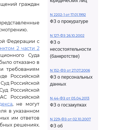
юридических лиц
ащений граждан
N 2202-1 от 17.01.1992
ФЗ о прокуратуре
редставленные
ссмотрению.
N 127-ФЗ 26.10.2002
ой Федерации с
ФЗ о
нктом 2 части 2
несостоятельности
ционного Суда
(банкротстве)
 было отказано в
ли требованиям
N 152-ФЗ от 27.07.2006
уде Российской
ФЗ о персональных
 Суд Российской
данных
Суд Российской
С Российской
N 44-ФЗ от 05.04.2013
декса
, не могут
ФЗ о госзакупках
ля в указанном
емых им ответов
N 229-ФЗ от 02.10.2007
ебных решениях.
ФЗ об