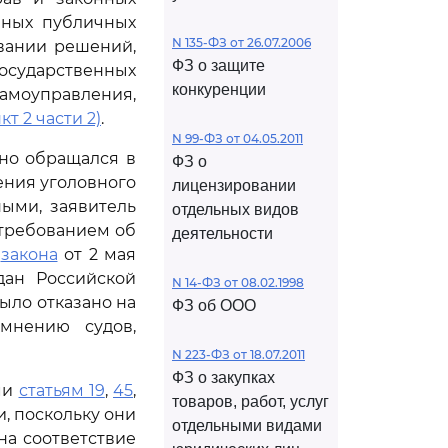
иных публичных
N 135-ФЗ от 26.07.2006
вании решений,
ФЗ о защите
государственных
конкуренции
амоуправления,
кт 2 части 2)
.
N 99-ФЗ от 04.05.2011
тно обращался в
ФЗ о
ения уголовного
лицензировании
ными, заявитель
отдельных видов
 требованием об
деятельности
о
закона
от 2 мая
дан Российской
N 14-ФЗ от 08.02.1998
ыло отказано на
ФЗ об ООО
мнению судов,
N 223-ФЗ от 18.07.2011
ФЗ о закупках
ми
статьям 19
,
45
,
товаров, работ, услуг
, поскольку они
отдельными видами
на соответствие