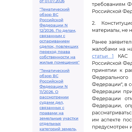
от 01.07.2026
требованиям Ф
"Тематический
Российской Фед
обзор ВС
Российской
2. Конституц
Федерации N
материалы, не 
12/2026. По делам,
связанным с
оспариванием
Ранее заявите
сделок, повлекших
жалобами на н
переход права
статьи 1
КАС Р
собственности на
жилые помещения"
Российской Феде
принятии к ра
"Тематический
обзор ВС
Федерального 
Российской
Федерации", в 
Федерации N
Федерации при
11/2026. О
рассмотрении
Федерации от
судами дел,
Федерации, о
связанных с
рассматривать
правами на
земельные участки
им аспекте пос
отдельных
предусмотрен и
категорий земель,