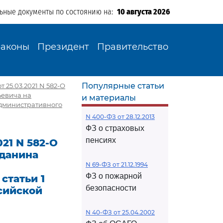
льные документы по состоянию на:
10 августа 2026
Законы
Президент
Правительство
Популярные статьи
25.03.2021 N 582-О
ьевича на
и материалы
 административного
N 400-ФЗ от 28.12.2013
ФЗ о страховых
пенсиях
21 N 582-О
жданина
N 69-ФЗ от 21.12.1994
ФЗ о пожарной
статьи 1
безопасности
сийской
N 40-ФЗ от 25.04.2002