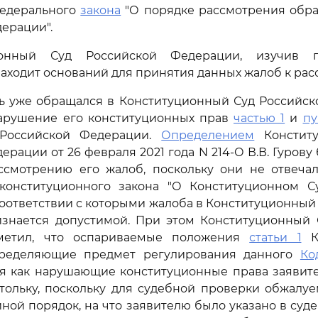
едерального
закона
"О порядке рассмотрения обр
ерации".
ионный Суд Российской Федерации, изучив п
находит оснований для принятия данных жалоб к ра
ль уже обращался в Конституционный Суд Российск
арушение его конституционных прав
частью 1
и
пу
оссийской Федерации.
Определением
Конститу
рации от 26 февраля 2021 года N 214-О В.В. Гурову
ссмотрению его жалоб, поскольку они не отвеча
конституционного закона "О Конституционном С
соответствии с которыми жалоба в Конституционный
знается допустимой. При этом Конституционный 
метил, что оспариваемые положения
статьи 1
КА
пределяющие предмет регулирования данного
Ко
ся как нарушающие конституционные права заявите
тольку, поскольку для судебной проверки обжалу
ной порядок, на что заявителю было указано в суд