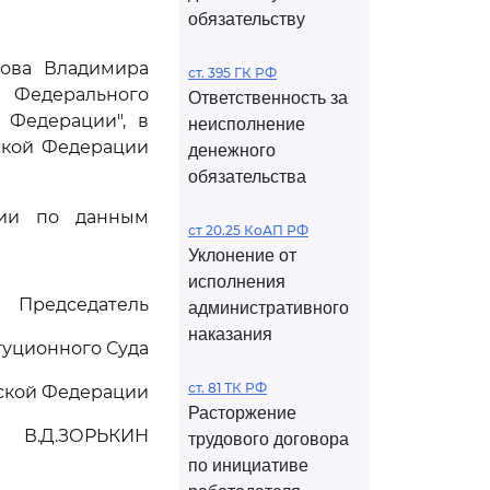
обязательству
рова Владимира
ст. 395 ГК РФ
Федерального
Ответственность за
 Федерации", в
неисполнение
ской Федерации
денежного
обязательства
ции по данным
ст 20.25 КоАП РФ
Уклонение от
исполнения
Председатель
административного
наказания
туционного Суда
ст. 81 ТК РФ
ской Федерации
Расторжение
В.Д.ЗОРЬКИН
трудового договора
по инициативе