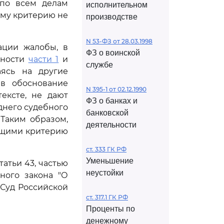
 по всем делам
исполнительном
тому критерию не
производстве
N 53-ФЗ от 28.03.1998
ации жалобы, в
ФЗ о воинской
нности
части 1
и
службе
ясь на другие
в обоснование
N 395-1 от 02.12.1990
ексте, не дают
ФЗ о банках и
днего судебного
банковской
Таким образом,
деятельности
ающими критерию
ст. 333 ГК РФ
Уменьшение
атьи 43, частью
неустойки
ного закона "О
Суд Российской
ст. 317.1 ГК РФ
Проценты по
денежному