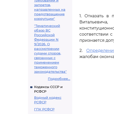
требований и
запретов,
направленных на
предотвращение
1. Отказать в
коррупции"
Витальевича
"Тематический
конституционн
обзор ВС
соответствии 
Российской
Федерации N
признается доп
9/2026. О
рассмотрении
2.
Определени
судами споров,
жалобам оконча
связанных с
применением
таможенного
законодательства"
Подробнее...
Кодексы СССР и
РСФСР
Водный кодекс
РСФСР
ГПК РСФСР