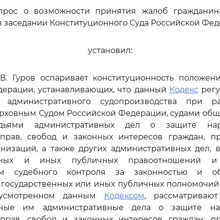
прос о возможности принятия жалоб гражданина
 заседании Конституционного Суда Российской Фед
установил:
В.В. Гуров оспаривает конституционность положе
дерации, устанавливающих, что данный
Кодекс
регу
я административного судопроизводства при р
рховным Судом Российской Федерации, судами общ
дьями административных дел о защите на
прав, свобод и законных интересов граждан, п
анизаций, а также других административных дел, 
ивных и иных публичных правоотношений и
ем судебного контроля за законностью и об
 государственных или иных публичных полномочи
дусмотренном данным
Кодексом
, рассматриваю
нные им административные дела о защите н
прав, свобод и законных интересов граждан, п