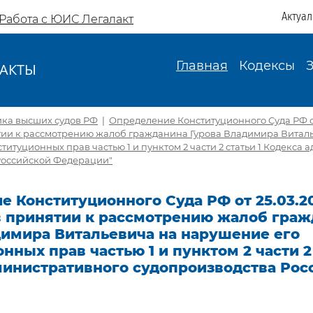
Актуа
Работа с ЮИС Легалакт
Главная
Кодексы
АКТЫ
И
ика высших судов РФ
|
Определение Конституционного Суда РФ от 
ятии к рассмотрению жалоб гражданина Гурова Владимира Витал
титуционных прав частью 1 и пунктом 2 части 2 статьи 1 Кодекса
Российской Федерации"
 Конституционного Суда РФ от 25.03.20
 в принятии к рассмотрению жалоб гра
димира Витальевича на нарушение его
нных прав частью 1 и пунктом 2 части 2 
министративного судопроизводства Рос