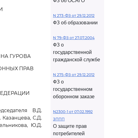
ФЗ об ОСАГО
И
N 273-ФЗ от 29.12.2012
ФЗ об образовании
N 79-ФЗ от 27.07.2004
ФЗ о
государственной
ИНА ГУРОВА
гражданской службе
ОННЫХ ПРАВ
N 275-ФЗ от 29.12.2012
ФЗ о
государственном
ФЕДЕРАЦИИ
оборонном заказе
седателя В.Д.
N2300-1 от 07.02.1992
 Казанцева, С.Д.
ЗППП
ельникова, Ю.Д.
О защите прав
потребителей