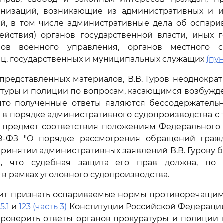
анизаций, возникающие из административных и 
й, в том числе административные дела об оспари
ействия) органов государственной власти, иных 
нов военного управления, органов местного с
ц, государственных и муниципальных служащих
(пун
 представленных материалов, В.В. Гуров неоднокра
туры и полиции по вопросам, касающимся возбужд
 что полученные ответы являются бессодержатель
д в порядке административного судопроизводства с
а предмет соответствия положениям Федеральног
9-ФЗ "О порядке рассмотрения обращений граж
принятии административных заявлений В.В. Гурову б
и, что судебная защита его прав должна, по 
 в рамках уголовного судопроизводства.
сит признать оспариваемые нормы противоречащи
5.1
и
123 (часть 3)
Конституции Российской Федерации
роверить ответы органов прокуратуры и полиции 