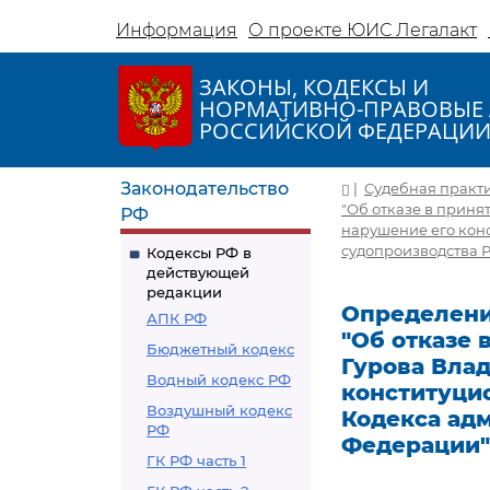
Информация
О проекте ЮИС Легалакт
ЗАКОНЫ, КОДЕКСЫ И
НОРМАТИВНО-ПРАВОВЫЕ 
РОССИЙСКОЙ ФЕДЕРАЦИ
Законодательство
|
Судебная практ
"Об отказе в прин
РФ
нарушение его конс
судопроизводства 
Кодексы РФ в
действующей
редакции
Определение
АПК РФ
"Об отказе
Бюджетный кодекс
Гурова Вла
Водный кодекс РФ
конституцио
Воздушный кодекс
Кодекса ад
РФ
Федерации"
ГК РФ часть 1