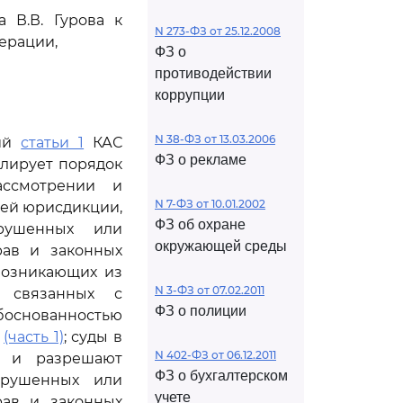
 В.В. Гурова к
N 273-ФЗ от 25.12.2008
ерации,
ФЗ о
противодействии
коррупции
N 38-ФЗ от 13.03.2006
ний
статьи 1
КАС
ФЗ о рекламе
лирует порядок
ассмотрении и
N 7-ФЗ от 10.01.2002
ей юрисдикции,
ФЗ об охране
рушенных или
окружающей среды
рав и законных
возникающих из
N 3-ФЗ от 07.02.2011
 связанных с
ФЗ о полиции
основанностью
й
(часть 1)
; суды в
N 402-ФЗ от 06.12.2011
т и разрешают
ФЗ о бухгалтерском
арушенных или
учете
рав и законных