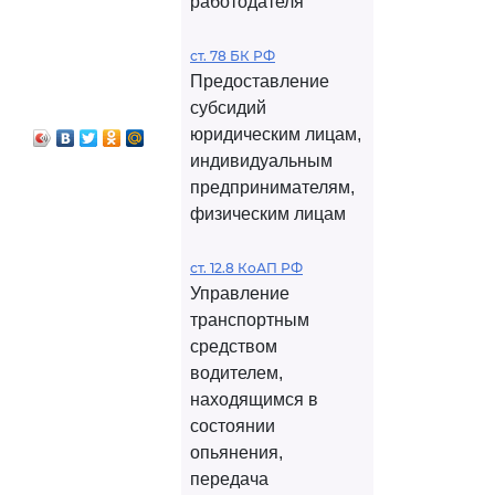
работодателя
ст. 78 БК РФ
Предоставление
субсидий
юридическим лицам,
индивидуальным
предпринимателям,
физическим лицам
ст. 12.8 КоАП РФ
Управление
транспортным
средством
водителем,
находящимся в
состоянии
опьянения,
передача