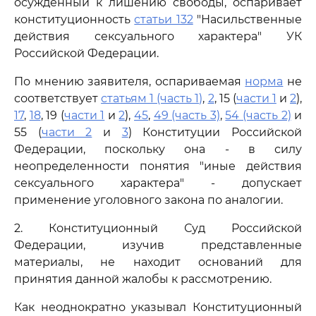
осужденный к лишению свободы, оспаривает
конституционность
статьи 132
"Насильственные
действия сексуального характера" УК
Российской Федерации.
По мнению заявителя, оспариваемая
норма
не
соответствует
статьям 1 (часть 1)
,
2
, 15 (
части 1
и
2
),
17
,
18
, 19 (
части 1
и
2
),
45
,
49 (часть 3)
,
54 (часть 2)
и
55 (
части 2
и
3
) Конституции Российской
Федерации, поскольку она - в силу
неопределенности понятия "иные действия
сексуального характера" - допускает
применение уголовного закона по аналогии.
2. Конституционный Суд Российской
Федерации, изучив представленные
материалы, не находит оснований для
принятия данной жалобы к рассмотрению.
Как неоднократно указывал Конституционный