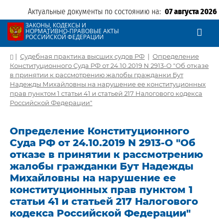
Актуальные документы по состоянию на:
07 августа 2026
ЗАКОНЫ, КОДЕКСЫ И
НОРМАТИВНО-ПРАВОВЫЕ АКТЫ
РОССИЙСКОЙ ФЕДЕРАЦИИ
|
Судебная практика высших судов РФ
|
Определение
Конституционного Суда РФ от 24.10.2019 N 2913-О "Об отказе
в принятии к рассмотрению жалобы гражданки Бут
Надежды Михайловны на нарушение ее конституционных
прав пунктом 1 статьи 41 и статьей 217 Налогового кодекса
Российской Федерации"
Определение Конституционного
Суда РФ от 24.10.2019 N 2913-О "Об
отказе в принятии к рассмотрению
жалобы гражданки Бут Надежды
Михайловны на нарушение ее
конституционных прав пунктом 1
статьи 41 и статьей 217 Налогового
кодекса Российской Федерации"