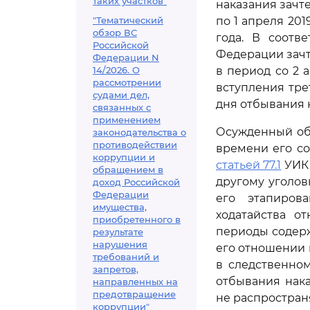
таких участков"
наказания зачте
"Тематический
по 1 апреля 201
обзор ВС
года. В соотв
Российской
Федерации зачт
Федерации N
14/2026. О
в период со 2 а
рассмотрении
вступления тре
судами дел,
дня отбывания 
связанных с
применением
Осужденный обр
законодательства о
противодействии
времени его с
коррупции и
статьей 77.1
УИК 
обращением в
другому уголовн
доход Российской
Федерации
его этапиров
имущества,
ходатайства о
приобретенного в
периоды содерж
результате
нарушения
его отношении 
требований и
в следственно
запретов,
отбывания нак
направленных на
предотвращение
не распростран
коррупции"