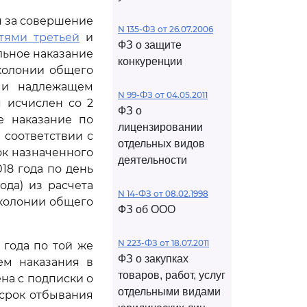
ен за совершение
N 135-ФЗ от 26.07.2006
тями третьей
и
ФЗ о защите
льное наказание
конкуренции
колонии общего
 и надлежащем
N 99-ФЗ от 04.05.2011
 исчислен со 2
ФЗ о
е наказание по
лицензировании
В соответствии с
отдельных видов
ок назначенного
деятельности
18 года по день
ода) из расчета
N 14-ФЗ от 08.02.1998
 колонии общего
ФЗ об ООО
N 223-ФЗ от 18.07.2011
 года по той же
ФЗ о закупках
ем наказания в
товаров, работ, услуг
на с подписки о
отдельными видами
срок отбывания