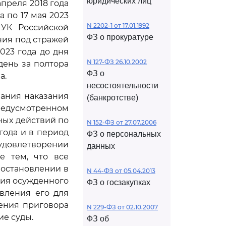
юридических лиц
апреля 2018 года
а по 17 мая 2023
N 2202-1 от 17.01.1992
УК Российской
ФЗ о прокуратуре
ния под стражей
2023 года до дня
N 127-ФЗ 26.10.2002
день за полтора
ФЗ о
а.
несостоятельности
вания наказания
(банкротстве)
редусмотренном
ных действий по
N 152-ФЗ от 27.07.2006
 года и в период
ФЗ о персональных
довлетворении
данных
е тем, что все
постановлении в
N 44-ФЗ от 05.04.2013
ния осужденного
ФЗ о госзакупках
авления его для
ения приговора
N 229-ФЗ от 02.10.2007
е суды.
ФЗ об