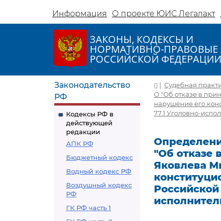
Информация
О проекте ЮИС Легалакт
ЗАКОНЫ, КОДЕКСЫ И
НОРМАТИВНО-ПРАВОВЫЕ 
РОССИЙСКОЙ ФЕДЕРАЦИ
Законодательство
|
Судебная практ
О "Об отказе в пр
РФ
нарушение его конс
77.1 Уголовно-испо
Кодексы РФ в
действующей
редакции
Определение
АПК РФ
"Об отказе
Бюджетный кодекс
Яковлева М
Водный кодекс РФ
конституцио
Воздушный кодекс
Российской 
РФ
исполнител
ГК РФ часть 1