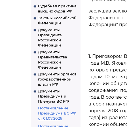
Судебная практика
заслушав заклю
высших судов РФ
Федерального 
Законы Российской
Федерации
Федерации" пре
Документы
Президента
Российской
Федерации
Документы
1. Приговором В
Правительства
Российской
года М.В. Яков
Федерации
которые преду
Документы органов
годам 10 меся
государственной
колонии общего
власти РФ
содержания под
Документы
Президиума и
года. В соответ
Пленума ВС РФ
в срок назначе
Постановление
апреля 2018 го
Президиума ВС РФ
года) из расче
от 01.07.2026
колонии общег
Постановление