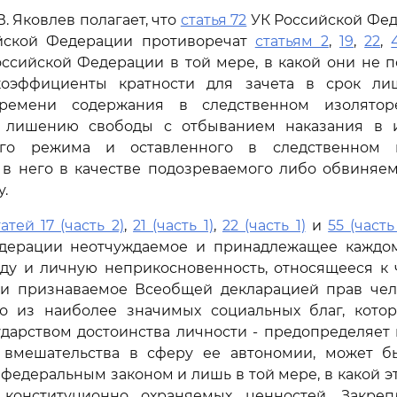
В. Яковлев полагает, что
статья 72
УК Российской Фе
ской Федерации противоречат
статьям 2
,
19
,
22
,
ссийской Федерации в той мере, в какой они не 
коэффициенты кратности для зачета в срок л
времени содержания в следственном изолятор
 лишению свободы с отбыванием наказания в 
го режима и оставленного в следственном 
 в него в качестве подозреваемого либо обвиняем
.
татей 17 (часть 2)
,
21 (часть 1)
,
22 (часть 1)
и
55 (часть
дерации неотчуждаемое и принадлежащее каждо
оду и личную неприкосновенность, относящееся к 
и признаваемое Всеобщей декларацией прав челов
о из наиболее значимых социальных благ, котор
дарством достоинства личности - предопределяет
 вмешательства в сферу ее автономии, может б
федеральным законом и лишь в той мере, в какой э
конституционно охраняемых ценностей. Закреп