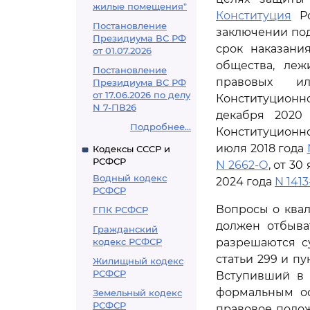
жилые помещения"
Конституция
Ро
Постановление
заключении под
Президиума ВС РФ
срок наказани
от 01.07.2026
общества, леж
Постановление
правовых ил
Президиума ВС РФ
от 17.06.2026 по делу
Конституционно
N 7-ПВ26
декабря 2020
Подробнее...
Конституционно
июля 2018 года
Кодексы СССР и
РСФСР
N 2662-О
, от 3
Водный кодекс
2024 года
N 141
РСФСР
Вопросы о квал
ГПК РСФСР
должен отбыва
Гражданский
кодекс РСФСР
разрешаются с
статьи 299 и пу
Жилищный кодекс
РСФСР
Вступивший в 
формальным ос
Земельный кодекс
РСФСР
правовое поло