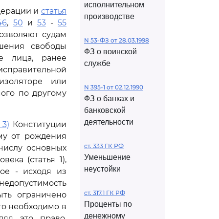
исполнительном
дерации и
статья
производстве
46
,
50
и
53
-
55
позволяют судам
N 53-ФЗ от 28.03.1998
ишения свободы
ФЗ о воинской
е лица, ранее
службе
исправительной
изоляторе или
N 395-1 от 02.12.1990
ого по другому
ФЗ о банках и
банковской
деятельности
 3)
Конституции
му от рождения
ст. 333 ГК РФ
числу основных
Уменьшение
ека (статья 1),
неустойки
ое - исходя из
 недопустимость
ст. 317.1 ГК РФ
ыть ограничено
Проценты по
то необходимо в
денежному
ляя это право,