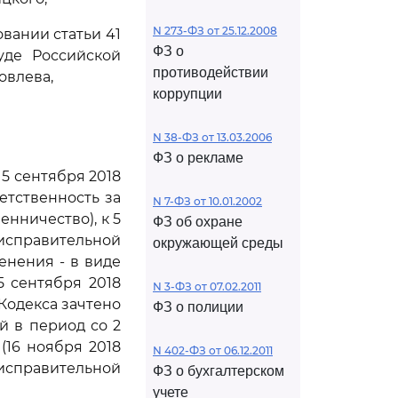
N 273-ФЗ от 25.12.2008
вании статьи 41
ФЗ о
уде Российской
противодействии
овлева,
коррупции
N 38-ФЗ от 13.03.2006
ФЗ о рекламе
 5 сентября 2018
етственность за
N 7-ФЗ от 10.01.2002
нничество), к 5
ФЗ об охране
исправительной
окружающей среды
енения - в виде
5 сентября 2018
N 3-ФЗ от 07.02.2011
Кодекса зачтено
ФЗ о полиции
й в период со 2
(16 ноября 2018
N 402-ФЗ от 06.12.2011
 исправительной
ФЗ о бухгалтерском
учете