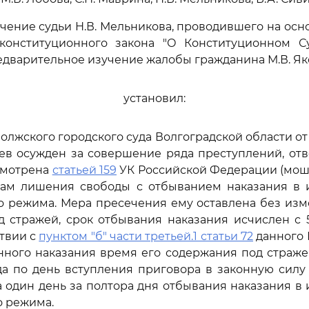
чение судьи Н.В. Мельникова, проводившего на осно
конституционного закона "О Конституционном С
дварительное изучение жалобы гражданина М.В. Як
установил:
олжского городского суда Волгоградской области от
лев осужден за совершение ряда преступлений, отв
смотрена
статьей 159
УК Российской Федерации (моше
цам лишения свободы с отбыванием наказания в 
 режима. Мера пресечения ему оставлена без изм
 стражей, срок отбывания наказания исчислен с 
ствии с
пунктом "б" части третьей.1 статьи 72
данного 
нного наказания время его содержания под страже
да по день вступления приговора в законную силу 
та один день за полтора дня отбывания наказания в
о режима.