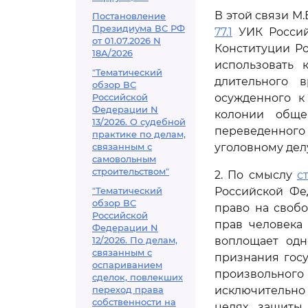
В этой связи М.
Постановление
Президиума ВС РФ
77.1
УИК Россий
от 01.07.2026 N
Конституции Ро
18А/2026
использовать 
"Тематический
длительного 
обзор ВС
Российской
осужденного к
Федерации N
колонии обще
13/2026. О судебной
переведенного
практике по делам,
связанным с
уголовному делу
самовольным
строительством"
2. По смыслу
с
"Тематический
Российской Фе
обзор ВС
право на своб
Российской
прав человека 
Федерации N
12/2026. По делам,
воплощает одн
связанным с
признания госу
оспариванием
произвольного
сделок, повлекших
переход права
исключительно 
собственности на
целях защиты 