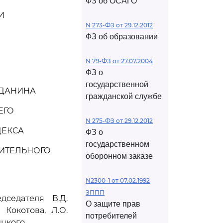
ФЗ об ОСАГО
И
N 273-ФЗ от 29.12.2012
ФЗ об образовании
N 79-ФЗ от 27.07.2004
ФЗ о
государственной
ЖДАНИНА
гражданской службе
ЕГО
N 275-ФЗ от 29.12.2012
ДЕКСА
ФЗ о
государственном
НИТЕЛЬНОГО
оборонном заказе
N2300-1 от 07.02.1992
ЗППП
седателя В.Д.
О защите прав
 Кокотова, Л.О.
потребителей
ицкого,