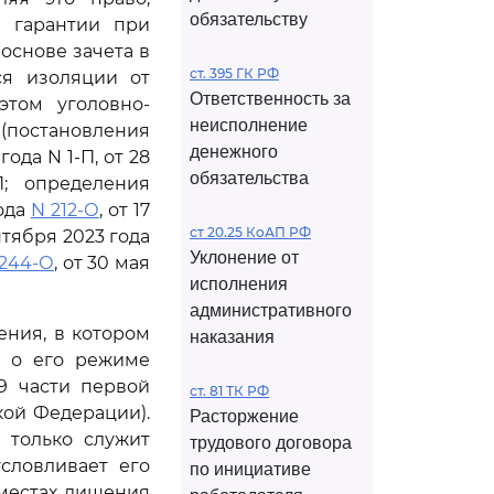
обязательству
 гарантии при
основе зачета в
ст. 395 ГК РФ
ся изоляции от
Ответственность за
этом уголовно-
неисполнение
остановления
денежного
да N 1-П, от 28
обязательства
; определения
ода
N 212-О
, от 17
ст 20.25 КоАП РФ
ентября 2023 года
Уклонение от
244-О
, от 30 мая
исполнения
административного
ения, в котором
наказания
и о его режиме
9 части первой
ст. 81 ТК РФ
ской Федерации).
Расторжение
 только служит
трудового договора
словливает его
по инициативе
местах лишения