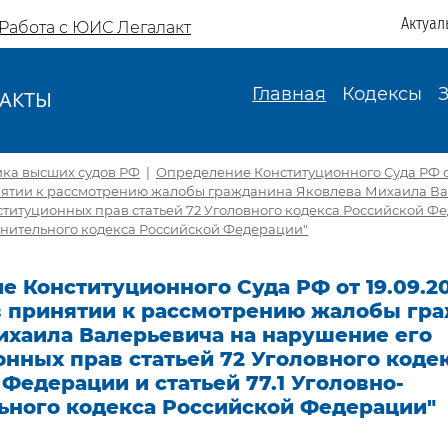
Актуал
Работа с ЮИС Легалакт
Главная
Кодексы
АКТЫ
И
ика высших судов РФ
|
Определение Конституционного Суда РФ от
инятии к рассмотрению жалобы гражданина Яковлева Михаила В
титуционных прав статьей 72 Уголовного кодекса Российской Фе
лнительного кодекса Российской Федерации"
 Конституционного Суда РФ от 19.09.2
 в принятии к рассмотрению жалобы гр
ихаила Валерьевича на нарушение его
нных прав статьей 72 Уголовного коде
Федерации и статьей 77.1 Уголовно-
ьного кодекса Российской Федерации"