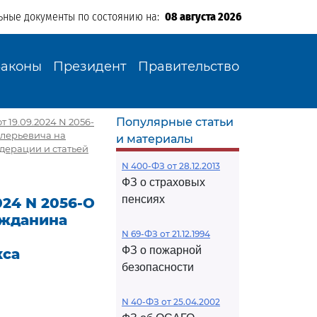
ьные документы по состоянию на:
08 августа 2026
Законы
Президент
Правительство
Популярные статьи
 19.09.2024 N 2056-
алерьевича на
и материалы
дерации и статьей
N 400-ФЗ от 28.12.2013
ФЗ о страховых
пенсиях
024 N 2056-О
ажданина
N 69-ФЗ от 21.12.1994
ФЗ о пожарной
кса
безопасности
N 40-ФЗ от 25.04.2002