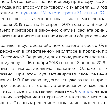
но отбытое наказание по первому приговору - со 2 
9 года, а по второму приговору - с 17 апреля 2019 год
етствии с
пунктом "б" части третьей.1 статьи 72
ено в срок назначенного наказания время содержа
преля 2019 года по 16 апреля 2019 года и с 18 мая 
тьего приговора в законную силу из расчета один 
наказания в исправительной колонии общего режим
атился в суд с ходатайством о зачете в срок отбы
одержания в следственном изоляторе в порядке, п
Российской Федерации, для проведения следствен
ому делу - с 16 ноября 2018 года до 16 апреля 2019
ания в исправительную колонию. Однако в у
тказано. При этом суд мотивировал свое решени
ания М.В. Яковлева под стражей уже зачтены при 
приговоров, а на периоды этапирования и нахожде
м изоляторе по правилам названной
статьи
, напр
азания коэффициенты кратности на стадии исполн
яются. С данным решением согласились вышестоящи