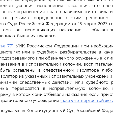
деляет условия исполнения наказания, что вле
анные ограничения прав в зависимости от вида и
 от режима, определенного этим решением (
го Суда Российской Федерации от 15 марта 2023 год
органов, исполняющих наказание, - обязанно
овия отбывания такового.
тье 77.1
УИК Российской Федерации при необходим
ействиях или в судебном разбирательстве в каче
 подозреваемого или обвиняемого осужденные к л
аказания в исправительной колонии, воспитатель
быть оставлены в следственном изоляторе либ
золятор из указанных исправительных учреждений 
кончании следственных действий или судебного р
ные переводятся в исправительную колонию, 
рьму, в которых они отбывали наказание, если при э
справительного учреждения
(часть четвертая той же 
но указывал Конституционный Суд Российской Феде