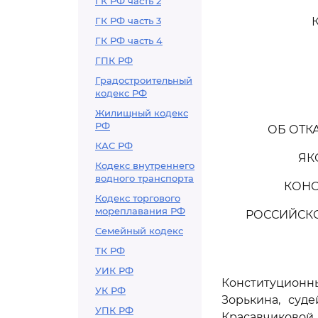
ГК РФ часть 2
ГК РФ часть 3
ГК РФ часть 4
ГПК РФ
Градостроительный
кодекс РФ
Жилищный кодекс
РФ
ОБ ОТК
КАС РФ
ЯК
Кодекс внутреннего
водного транспорта
КОНС
Кодекс торгового
мореплавания РФ
РОССИЙСКО
Семейный кодекс
ТК РФ
УИК РФ
Конституцион
УК РФ
Зорькина, суде
УПК РФ
Красавчиковой, 