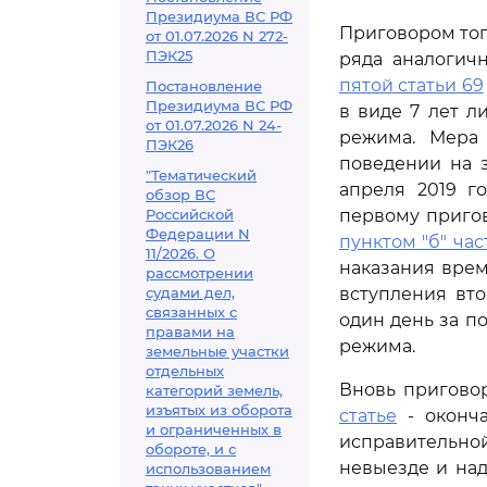
Президиума ВС РФ
Приговором того
от 01.07.2026 N 272-
ПЭК25
ряда аналогич
пятой статьи 69
Постановление
Президиума ВС РФ
в виде 7 лет 
от 01.07.2026 N 24-
режима. Мера
ПЭК26
поведении на 
"Тематический
апреля 2019 г
обзор ВС
Российской
первому пригово
Федерации N
пунктом "б" час
11/2026. О
наказания врем
рассмотрении
судами дел,
вступления вто
связанных с
один день за п
правами на
режима.
земельные участки
отдельных
Вновь приговор
категорий земель,
изъятых из оборота
статье
- оконча
и ограниченных в
исправительной
обороте, и с
невыезде и на
использованием