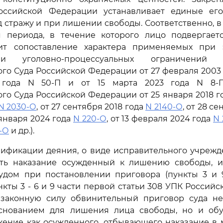
ссийской Федерации устанавливает единые его
 стражу и при лишении свободы. Соответственно, в 
я периода, в течение которого лицо подвергает
ит сопоставление характера применяемых при 
и уголовно-процессуальных ограничений (п
го Суда Российской Федерации от 27 февраля 2003 го
 года N 50-П и от 15 марта 2023 года N 8-П
го Суда Российской Федерации от 25 января 2018 г
N 2030-О
, от 27 сентября 2018 года
N 2140-О
, от 28 с
0 января 2024 года
N 220-О
, от 13 февраля 2024 года
N 
3-О
и др.).
ификации деяния, о виде исправительного учрежд
ть наказание осужденный к лишению свободы, 
удом при постановлении приговора (пункты 3 и 
нкты 3 - 6 и 9 части первой статьи 308 УПК Россий
законную силу обвинительный приговор суда не
нованием для лишения лица свободы, но и обу
жение как осужденного, отбывающего наказание в 