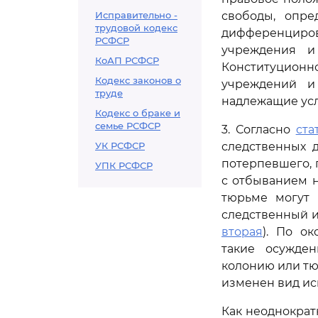
Исправительно -
свободы, опре
трудовой кодекс
дифференциров
РСФСР
учреждения и
КоАП РСФСР
Конституционно
Кодекс законов о
учреждений и 
труде
надлежащие усл
Кодекс о браке и
семье РСФСР
3. Согласно
ста
УК РСФСР
следственных д
потерпевшего,
УПК РСФСР
с отбыванием н
тюрьме могут 
следственный и
вторая
). По о
такие осужден
колонию или тю
изменен вид и
Как неоднократ