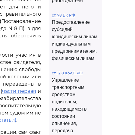
работодателя
чет для него и
справительного
ст. 78 БК РФ
Постановление
Предоставление
а N 8-П), а для
субсидий
сть обеспечить
юридическим лицам,
индивидуальным
предпринимателям,
ости участия в
физическим лицам
стве свидетеля,
ишению свободы
ст. 12.8 КоАП РФ
ной колонии или
Управление
о переведены в
транспортным
(
части первая
и
средством
азбирательства
водителем,
воспитательную
находящимся в
том судом им не
состоянии
статьи)
.
опьянения,
передача
рации, сам факт