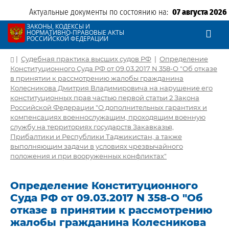
Актуальные документы по состоянию на:
07 августа 2026
ЗАКОНЫ, КОДЕКСЫ И
НОРМАТИВНО-ПРАВОВЫЕ АКТЫ
РОССИЙСКОЙ ФЕДЕРАЦИИ
|
Судебная практика высших судов РФ
|
Определение
Конституционного Суда РФ от 09.03.2017 N 358-О "Об отказе
в принятии к рассмотрению жалобы гражданина
Колесникова Дмитрия Владимировича на нарушение его
конституционных прав частью первой статьи 2 Закона
Российской Федерации "О дополнительных гарантиях и
компенсациях военнослужащим, проходящим военную
службу на территориях государств Закавказья,
Прибалтики и Республики Таджикистан, а также
выполняющим задачи в условиях чрезвычайного
положения и при вооруженных конфликтах"
Определение Конституционного
Суда РФ от 09.03.2017 N 358-О "Об
отказе в принятии к рассмотрению
жалобы гражданина Колесникова