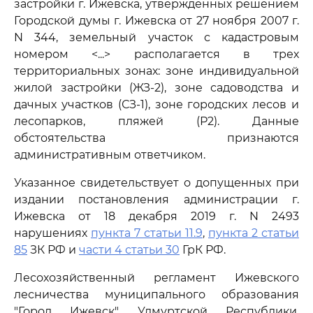
застройки г. Ижевска, утвержденных решением
Городской думы г. Ижевска от 27 ноября 2007 г.
N 344, земельный участок с кадастровым
номером <...> располагается в трех
территориальных зонах: зоне индивидуальной
жилой застройки (ЖЗ-2), зоне садоводства и
дачных участков (СЗ-1), зоне городских лесов и
лесопарков, пляжей (Р2). Данные
обстоятельства признаются
административным ответчиком.
Указанное свидетельствует о допущенных при
издании постановления администрации г.
Ижевска от 18 декабря 2019 г. N 2493
нарушениях
пункта 7 статьи 11.9
,
пункта 2 статьи
85
ЗК РФ и
части 4 статьи 30
ГрК РФ.
Лесохозяйственный регламент Ижевского
лесничества муниципального образования
"Город Ижевск" Удмуртской Республики,