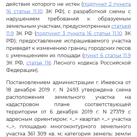
действия которого не истек (
подпункт 2 пункта
16 статьи 11.10
ЗК РФ), с разработкой схемы с
нарушением требований к образуемым
земельным участкам, предусмотренных
статьей
11.9
ЗК РФ (
подпункт 3 пункта 16 статьи 11.10
ЗК
РФ); предоставление испрашиваемого участка
приведет к изменению границ городских лесов
с уменьшением их площади (
пункт 6 статьи 11.9
ЗК РФ,
статья 116
Лесного кодекса Российской
Федерации).
Постановлением администрации г. Ижевска от
18 декабря 2019 г. N 2493 утверждена схема
расположения земельного участка на
кадастровом плане соответствующей
территории от 6 декабря 2019 г. N 277/19 с
адресным ориентиром: <...> квартал <...> участка
<...>, площадью многоконтурного земельного
участка 361 309 кв. м; категория земель: земли