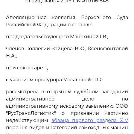
от 22 декабря 2016 г. N АПЛ16-545
Апелляционная коллегия Верховного Суда
Российской Федерации в составе:
председательствующего Манохиной Г.В.,
членов коллегии Зайцева В.Ю., Ксенофонтовой
Н.А.,
при секретаре Г.,
с участием прокурора Масаловой Л.Ф.
рассмотрела в открытом судебном заседании
административное дело по
административному исковому заявлению ООО
"РусТрансЛогистик" о признании частично
недействующим
абзаца первого раздела XIV
перечня видов и категорий самоходных машин