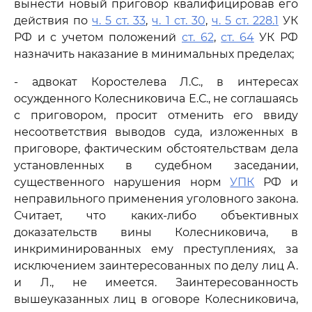
вынести новый приговор квалифицировав его
действия по
ч. 5 ст. 33
,
ч. 1 ст. 30
,
ч. 5 ст. 228.1
УК
РФ и с учетом положений
ст. 62
,
ст. 64
УК РФ
назначить наказание в минимальных пределах;
- адвокат Коростелева Л.С., в интересах
осужденного Колесниковича Е.С., не соглашаясь
с приговором, просит отменить его ввиду
несоответствия выводов суда, изложенных в
приговоре, фактическим обстоятельствам дела
установленных в судебном заседании,
существенного нарушения норм
УПК
РФ и
неправильного применения уголовного закона.
Считает, что каких-либо объективных
доказательств вины Колесниковича, в
инкриминированных ему преступлениях, за
исключением заинтересованных по делу лиц А.
и Л., не имеется. Заинтересованность
вышеуказанных лиц в оговоре Колесниковича,