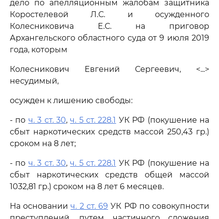
дело по апелляционным жалобам защитника
Коростелевой Л.С. и осужденного
Колесниковича Е.С. на приговор
Архангельского областного суда от 9 июля 2019
года, которым
Колесникович Евгений Сергеевич, <...>
несудимый,
осужден к лишению свободы:
- по
ч. 3 ст. 30
,
ч. 5 ст. 228.1
УК РФ (покушение на
сбыт наркотических средств массой 250,43 гр.)
сроком на 8 лет;
- по
ч. 3 ст. 30
,
ч. 5 ст. 228.1
УК РФ (покушение на
сбыт наркотических средств общей массой
1032,81 гр.) сроком на 8 лет 6 месяцев.
На основании
ч. 2 ст. 69
УК РФ по совокупности
преступлений, путем частичного сложения