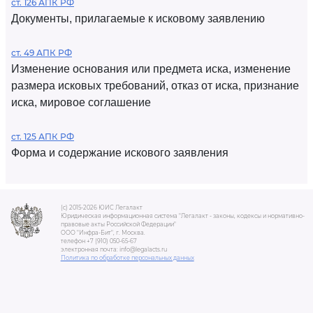
ст. 126 АПК РФ
Документы, прилагаемые к исковому заявлению
ст. 49 АПК РФ
Изменение основания или предмета иска, изменение
размера исковых требований, отказ от иска, признание
иска, мировое соглашение
ст. 125 АПК РФ
Форма и содержание искового заявления
(c) 2015-2026 ЮИС Легалакт
Юридическая информационная система "Легалакт - законы, кодексы и нормативно-
правовые акты Российской Федерации"
ООО "Инфра-Бит", г. Москва.
телефон +7 (910) 050-65-67
электронная почта: info@legalacts.ru
Политика по обработке персональных данных