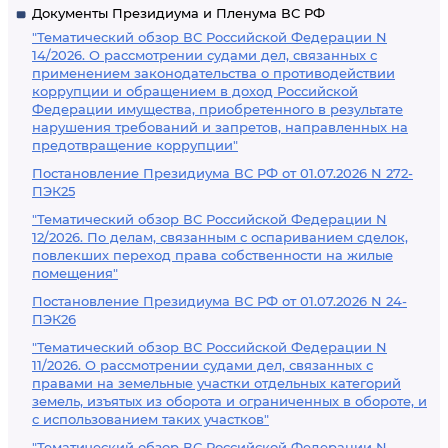
Документы Президиума и Пленума ВС РФ
"Тематический обзор ВС Российской Федерации N
14/2026. О рассмотрении судами дел, связанных с
применением законодательства о противодействии
коррупции и обращением в доход Российской
Федерации имущества, приобретенного в результате
нарушения требований и запретов, направленных на
предотвращение коррупции"
Постановление Президиума ВС РФ от 01.07.2026 N 272-
ПЭК25
"Тематический обзор ВС Российской Федерации N
12/2026. По делам, связанным с оспариванием сделок,
повлекших переход права собственности на жилые
помещения"
Постановление Президиума ВС РФ от 01.07.2026 N 24-
ПЭК26
"Тематический обзор ВС Российской Федерации N
11/2026. О рассмотрении судами дел, связанных с
правами на земельные участки отдельных категорий
земель, изъятых из оборота и ограниченных в обороте, и
с использованием таких участков"
"Тематический обзор ВС Российской Федерации N