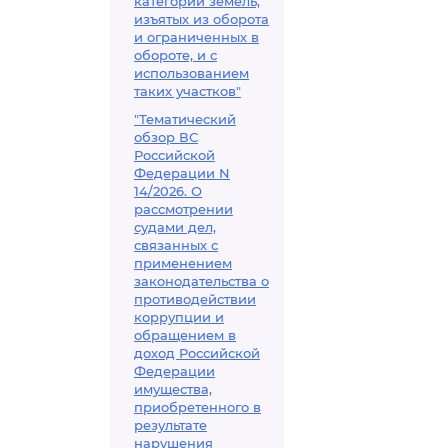
категорий земель,
изъятых из оборота
и ограниченных в
обороте, и с
использованием
таких участков"
"Тематический
обзор ВС
Российской
Федерации N
14/2026. О
рассмотрении
судами дел,
связанных с
применением
законодательства о
противодействии
коррупции и
обращением в
доход Российской
Федерации
имущества,
приобретенного в
результате
нарушения