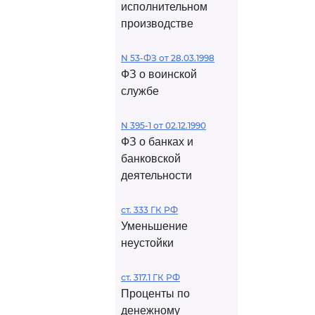
исполнительном
производстве
N 53-ФЗ от 28.03.1998
ФЗ о воинской
службе
N 395-1 от 02.12.1990
ФЗ о банках и
банковской
деятельности
ст. 333 ГК РФ
Уменьшение
неустойки
ст. 317.1 ГК РФ
Проценты по
денежному