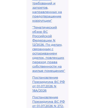
требований и
запретов,
направленных на
предотвращение
коррупции"
"Тематический
обзор ВС
Российской
Федерации N
12/2026. По делам,
связанным с
оспариванием
сделок, повлекших
переход права
собственности на
жилые помещения"
Постановление
Президиума ВС РФ
от 01.07.2026 N
18А/2026
Постановление
Президиума ВС РФ
от 01.07.2026 N 272-