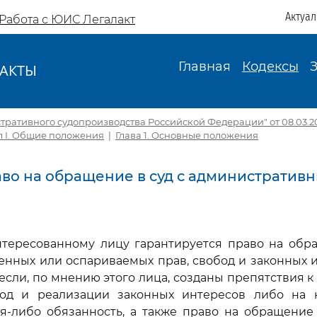
Актуа
Работа с ЮИС Легалакт
Главная
Кодексы
АКТЫ
И
тративного судопроизводства Российской Федерации" от 08.03.201
л I. Общие положения
|
Глава 1. Основные положения
раво на обращение в суд с администрати
нтересованному лицу гарантируется право на обр
нных или оспариваемых прав, свобод и законных и
, если, по мнению этого лица, созданы препятствия 
бод и реализации законных интересов либо на 
я-либо обязанность, а также право на обращение