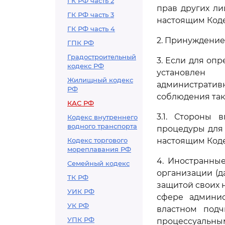
ГК РФ часть 2
прав других ли
ГК РФ часть 3
настоящим Код
ГК РФ часть 4
2. Принуждение
ГПК РФ
Градостроительный
3. Если для оп
кодекс РФ
установлен
Жилищный кодекс
административн
РФ
соблюдения так
КАС РФ
3.1. Стороны 
Кодекс внутреннего
водного транспорта
процедуры для 
Кодекс торгового
настоящим Код
мореплавания РФ
4. Иностранны
Семейный кодекс
организации (д
ТК РФ
защитой своих 
УИК РФ
сфере админис
УК РФ
властном подч
УПК РФ
процессуальны