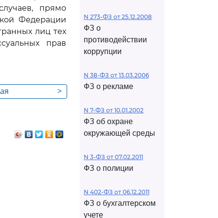
случаев, прямо
N 273-ФЗ от 25.12.2008
ской Федерации
ФЗ о
транных лиц тех
противодействии
ссуальных прав
коррупции
N 38-ФЗ от 13.03.2006
ФЗ о рекламе
ная
>
особность и
N 7-ФЗ от 10.01.2002
ссуальная
ФЗ об охране
стративная
окружающей среды
бъектность
N 3-ФЗ от 07.02.2011
ФЗ о полиции
N 402-ФЗ от 06.12.2011
ФЗ о бухгалтерском
учете