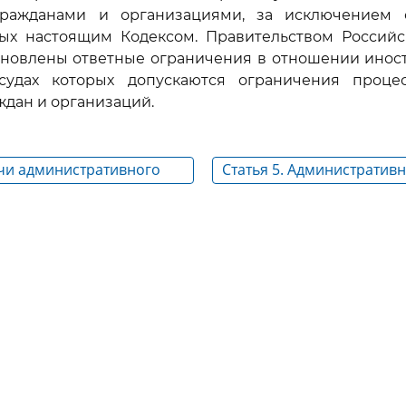
ражданами и организациями, за исключением 
ых настоящим Кодексом. Правительством Россий
ановлены ответные ограничения в отношении инос
 судах которых допускаются ограничения проце
ждан и организаций.
ачи административного
Статья 5. Административ
ства
процессуальная правосп
административная проце
дееспособность, админи
процессуальная правосу