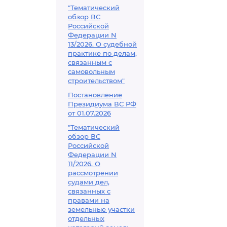
"Тематический
обзор ВС
Российской
Федерации N
13/2026. О судебной
практике по делам,
связанным с
самовольным
строительством"
Постановление
Президиума ВС РФ
от 01.07.2026
"Тематический
обзор ВС
Российской
Федерации N
11/2026. О
рассмотрении
судами дел,
связанных с
правами на
земельные участки
отдельных