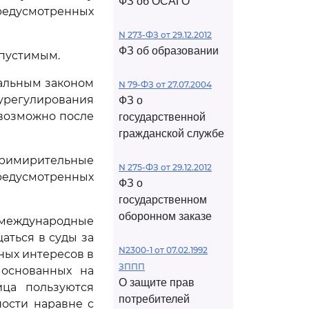
ФЗ об ОСАГО
предусмотренных
N 273-ФЗ от 29.12.2012
ФЗ об образовании
опустимым.
ральным законом
N 79-ФЗ от 27.07.2004
гулирования
ФЗ о
 возможно после
государственной
гражданской службе
примирительные
N 275-ФЗ от 29.12.2012
предусмотренных
ФЗ о
государственном
оборонном заказе
 международные
аться в суды за
N2300-1 от 07.02.1992
ных интересов в
ЗППП
 основанных на
О защите прав
ица пользуются
потребителей
ости наравне с