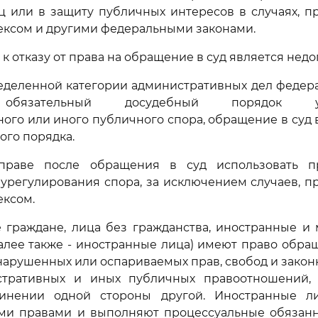
ц или в защиту публичных интересов в случаях, 
ексом и другими федеральными законами.
 к отказу от права на обращение в суд является нед
ределенной категории административных дел феде
 обязательный досудебный порядок уре
ого или иного публичного спора, обращение в суд
ого порядка.
вправе после обращения в суд использовать 
урегулирования спора, за исключением случаев, 
ексом.
е граждане, лица без гражданства, иностранные и
алее также - иностранные лица) имеют право обращ
нарушенных или оспариваемых прав, свобод и закон
тративных и иных публичных правоотношений,
инении одной стороны другой. Иностранные л
ми правами и выполняют процессуальные обязанн