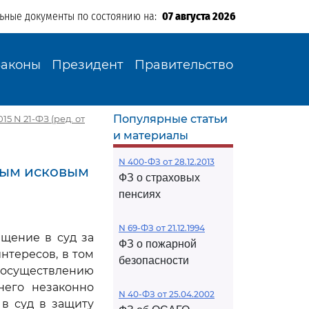
льные документы по состоянию на:
07 августа 2026
Законы
Президент
Правительство
Популярные статьи
5 N 21-ФЗ (ред. от
и материалы
N 400-ФЗ от 28.12.2013
вным исковым
ФЗ о страховых
пенсиях
N 69-ФЗ от 21.12.1994
ащение в суд за
ФЗ о пожарной
нтересов, в том
безопасности
к осуществлению
него незаконно
N 40-ФЗ от 25.04.2002
 в суд в защиту