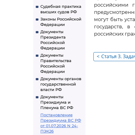
российскими г
Судебная практика
высших судов РФ
предусмотренн
Законы Российской
могут быть уст
Федерации
государств, в
Документы
российских гра
Президента
Российской
Федерации
Документы
<
Статья 3. Зад
Правительства
судопроизвод
Российской
Федерации
Документы органов
государственной
власти РФ
Документы
Президиума и
Пленума ВС РФ
Постановление
Президиума ВС РФ
от 01.07.2026 N 24-
ПЭК26