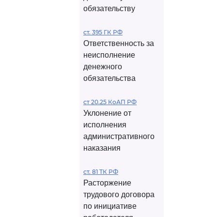
обязательству
ст. 395 ГК РФ
Ответственность за
неисполнение
денежного
обязательства
ст 20.25 КоАП РФ
Уклонение от
исполнения
административного
наказания
ст. 81 ТК РФ
Расторжение
трудового договора
по инициативе