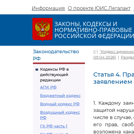
Информация
О проекте ЮИС Легалакт
ЗАКОНЫ, КОДЕКСЫ И
НОРМАТИВНО-ПРАВОВЫЕ 
РОССИЙСКОЙ ФЕДЕРАЦИ
Законодательство
|
"Кодекс админис
09.04.2026)
|
Разде
РФ
Кодексы РФ в
Статья 4. П
действующей
редакции
заявлением
АПК РФ
Бюджетный кодекс
1. Каждому заи
Водный кодекс РФ
защитой наруше
Воздушный кодекс
числе в случае
РФ
его прав, сво
ГК РФ часть 1
возложена кака