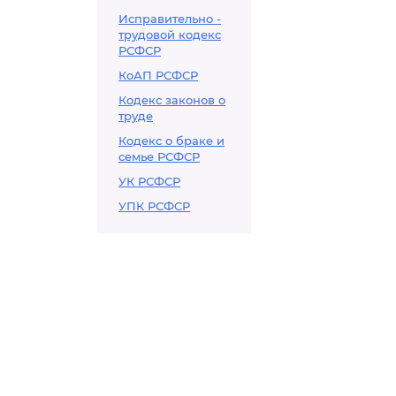
Исправительно -
трудовой кодекс
РСФСР
КоАП РСФСР
Кодекс законов о
труде
Кодекс о браке и
семье РСФСР
УК РСФСР
УПК РСФСР