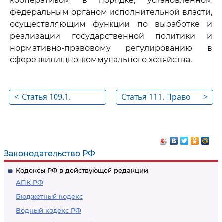
кооперативом в порядке, установленном
федеральным органом исполнительной власти,
осуществляющим функции по выработке и
реализации государственной политики и
нормативно-правовому регулированию в
сфере жилищно-коммунального хозяйства.
<
Статья 109.1.
Статья 111. Право
>
Предоставление
на вступление в
жилых помещений
жилищные
детям-сиротам и
кооперативы
детям, оставшимся
Законодательство РФ
без попечения
Кодексы РФ в действующей редакции
родителей, лицам из
АПК РФ
числа детей-сирот и
Бюджетный кодекс
детей, оставшихся
Водный кодекс РФ
без попечения