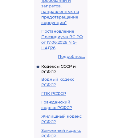
требований и
запретов,
направленных на
предотвращение
коррупции"
Постановление
Президиума ВС РФ
от 17.06.2026 N 5-
НАД26
Подробнее...
Кодексы СССР и
РСФСР
Водный кодекс
РСФСР
ГПК РСФСР
Гражданский
кодекс РСФСР
Жилищный кодекс
РСФСР
Земельный кодекс
РСФСР