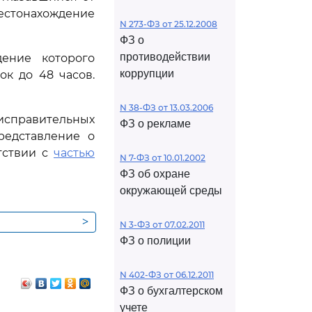
естонахождение
N 273-ФЗ от 25.12.2008
ФЗ о
противодействии
дение которого
коррупции
ок до 48 часов.
N 38-ФЗ от 13.03.2006
 исправительных
ФЗ о рекламе
редставление о
тствии с
частью
N 7-ФЗ от 10.01.2002
ФЗ об охране
окружающей среды
>
N 3-ФЗ от 07.02.2011
ФЗ о полиции
N 402-ФЗ от 06.12.2011
ФЗ о бухгалтерском
учете