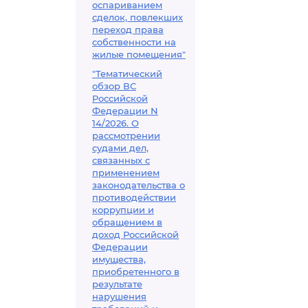
оспариванием
сделок, повлекших
переход права
собственности на
жилые помещения"
"Тематический
обзор ВС
Российской
Федерации N
14/2026. О
рассмотрении
судами дел,
связанных с
применением
законодательства о
противодействии
коррупции и
обращением в
доход Российской
Федерации
имущества,
приобретенного в
результате
нарушения