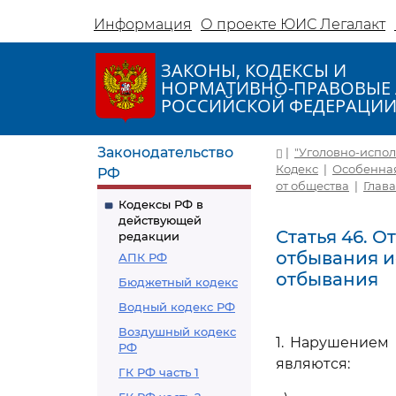
Информация
О проекте ЮИС Легалакт
ЗАКОНЫ, КОДЕКСЫ И
НОРМАТИВНО-ПРАВОВЫЕ 
РОССИЙСКОЙ ФЕДЕРАЦИ
Законодательство
|
"Уголовно-исполн
Кодекс
|
Особенная
РФ
от общества
|
Глав
Кодексы РФ в
действующей
Статья 46. 
редакции
отбывания и
АПК РФ
отбывания
Бюджетный кодекс
Водный кодекс РФ
Воздушный кодекс
1. Нарушением
РФ
являются:
ГК РФ часть 1