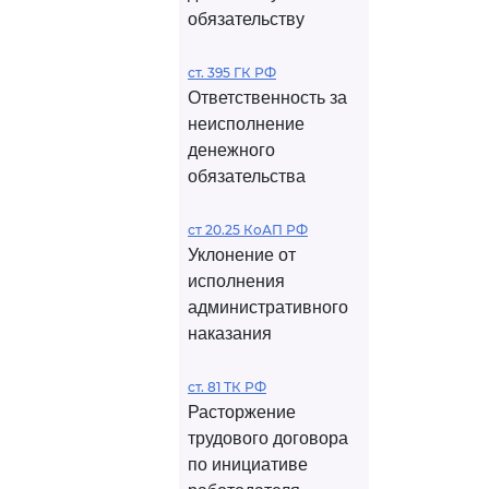
обязательству
ст. 395 ГК РФ
Ответственность за
неисполнение
денежного
обязательства
ст 20.25 КоАП РФ
Уклонение от
исполнения
административного
наказания
ст. 81 ТК РФ
Расторжение
трудового договора
по инициативе