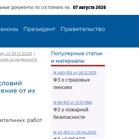
льные документы по состоянию на:
07 августа 2026
Законы
Президент
Правительство
Популярные статьи
 от 29.12.2025)
|
яцией осужденного
и материалы
N 400-ФЗ от 28.12.2013
ФЗ о страховых
условий
пенсиях
ение от их
N 69-ФЗ от 21.12.1994
ФЗ о пожарной
безопасности
ительных работ
N 40-ФЗ от 25.04.2002