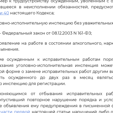
мер к трудоустройству осужденным, уволенным с 
ившееся в неисполнении обязанностей, предусм
и 40
настоящего Кодекса;
оловно-исполнительную инспекцию без уважительных
 - Федеральный закон от 08.12.2003 N 161-ФЗ;
появление на работе в состоянии алкогольного, нар
пьянения.
ие осужденным к исправительным работам пор
азания уголовно-исполнительная инспекция може
ой форме о замене исправительных работ другим в
ать осужденного до двух раз в месяц являтьс
 инспекцию для регистрации.
клоняющимся от отбывания исправительных раб
опустивший повторное нарушение порядка и усл
ле объявления ему предупреждения в письменной 
в
части первой
настоящей статьи нарушений либо о