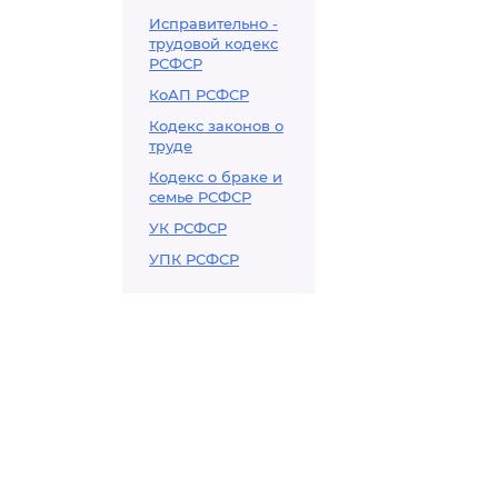
Исправительно -
трудовой кодекс
РСФСР
КоАП РСФСР
Кодекс законов о
труде
Кодекс о браке и
семье РСФСР
УК РСФСР
УПК РСФСР