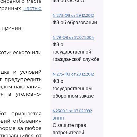
ФЗ об ОСАГО
основного места
отренных
частью
N 273-ФЗ от 29.12.2012
ФЗ об образовании
 причин;
N 79-ФЗ от 27.07.2004
ФЗ о
государственной
котического или
гражданской службе
ядка и условий
N 275-ФЗ от 29.12.2012
т предупредить
ФЗ о
идом наказания,
государственном
я в уголовно-
оборонном заказе
N2300-1 от 07.02.1992
от признается
ЗППП
овий отбывания
О защите прав
форме за любое
потребителей
тказавшийся от