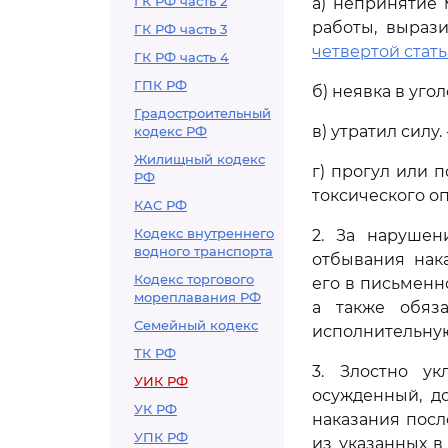
ГК РФ часть 2
а) непринятие 
работы, выраз
ГК РФ часть 3
четвертой стать
ГК РФ часть 4
ГПК РФ
б) неявка в уг
Градостроительный
в) утратил силу.
кодекс РФ
Жилищный кодекс
г) прогул или 
РФ
токсического о
КАС РФ
Кодекс внутреннего
2. За нарушен
водного транспорта
отбывания нак
Кодекс торгового
его в письменн
мореплавания РФ
а также обяз
Семейный кодекс
исполнительную
ТК РФ
3. Злостно у
УИК РФ
осужденный, д
УК РФ
наказания пос
УПК РФ
из указанных 