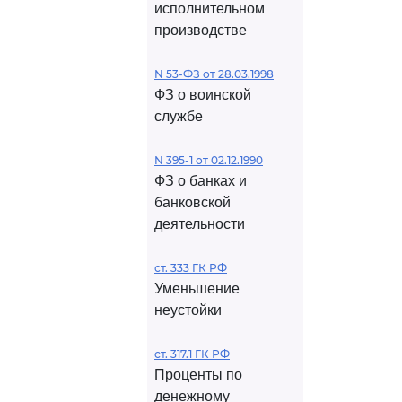
исполнительном
производстве
N 53-ФЗ от 28.03.1998
ФЗ о воинской
службе
N 395-1 от 02.12.1990
ФЗ о банках и
банковской
деятельности
ст. 333 ГК РФ
Уменьшение
неустойки
ст. 317.1 ГК РФ
Проценты по
денежному