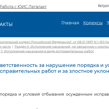
Актуа
Работа с ЮИС Легалакт
Главная
Кодексы
АКТЫ
И
ительный кодекс Российской Федерации" от 08.01.1997 N 1-ФЗ (ред.
 часть
|
Раздел II. Исполнение наказаний, не связанных с изол
а 7. Исполнение наказания в виде исправительных работ
Ответственность за нарушение порядка и 
справительных работ и за злостное уклон
 порядка и условий отбывания осужденным исправ