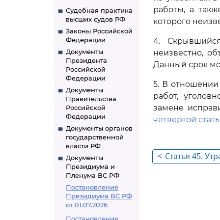
работы, а так
Судебная практика
высших судов РФ
которого неизв
Законы Российской
Федерации
4. Скрывшийся
Документы
неизвестно, об
Президента
Данный срок мо
Российской
Федерации
5. В отношении
Документы
работ, уголов
Правительства
замене исправ
Российской
Федерации
четвертой стать
Документы органов
государственной
власти РФ
<
Статья 45. Утр
Документы
Президиума и
Пленума ВС РФ
Постановление
Президиума ВС РФ
от 01.07.2026
Постановление