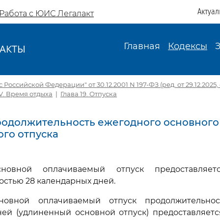
Актуал
Работа с ЮИС Легалакт
Главная
Кодексы
АКТЫ
И
Российской Федерации" от 30.12.2001 N 197-ФЗ (ред. от 29.12.2025, с
V. Время отдыха
|
Глава 19. Отпуска
 Продолжительность ежегодного основного
го отпуска
новной оплачиваемый отпуск предоставляет
стью 28 календарных дней.
новной оплачиваемый отпуск продолжительно
ней (удлиненный основной отпуск) предоставляетс