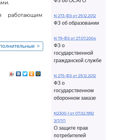
ФЗ об ОСАГО
ми.
ся работающим
N 273-ФЗ от 29.12.2012
ФЗ об образовании
N 79-ФЗ от 27.07.2004
ополнительные
>
ФЗ о
государственной
гражданской службе
N 275-ФЗ от 29.12.2012
ФЗ о
государственном
оборонном заказе
N2300-1 от 07.02.1992
ЗППП
О защите прав
потребителей