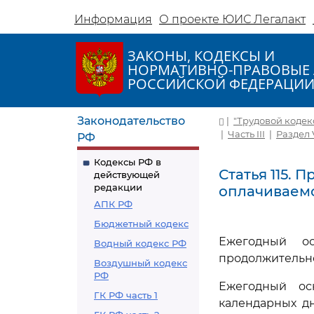
Информация
О проекте ЮИС Легалакт
ЗАКОНЫ, КОДЕКСЫ И
НОРМАТИВНО-ПРАВОВЫЕ 
РОССИЙСКОЙ ФЕДЕРАЦИ
Законодательство
|
"Трудовой кодекс 
|
Часть III
|
Раздел 
РФ
Кодексы РФ в
Статья 115.
действующей
редакции
оплачиваемо
АПК РФ
Бюджетный кодекс
Ежегодный ос
Водный кодекс РФ
продолжительно
Воздушный кодекс
РФ
Ежегодный ос
ГК РФ часть 1
календарных д