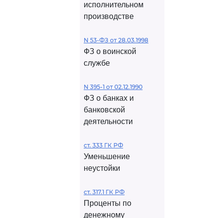
исполнительном
производстве
N 53-ФЗ от 28.03.1998
ФЗ о воинской
службе
N 395-1 от 02.12.1990
ФЗ о банках и
банковской
деятельности
ст. 333 ГК РФ
Уменьшение
неустойки
ст. 317.1 ГК РФ
Проценты по
денежному