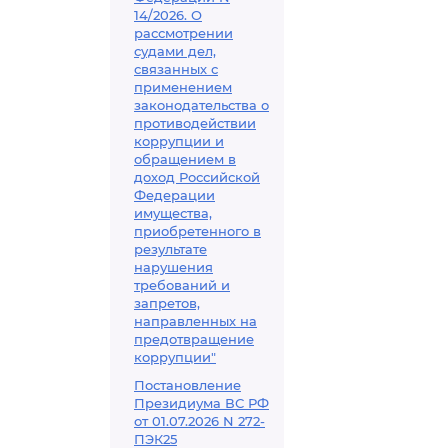
14/2026. О
рассмотрении
судами дел,
связанных с
применением
законодательства о
противодействии
коррупции и
обращением в
доход Российской
Федерации
имущества,
приобретенного в
результате
нарушения
требований и
запретов,
направленных на
предотвращение
коррупции"
Постановление
Президиума ВС РФ
от 01.07.2026 N 272-
ПЭК25