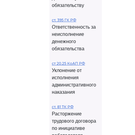
обязательству
ст. 395 ГК РФ
Ответственность за
неисполнение
денежного
обязательства
ст 20.25 КоАП РФ
Уклонение от
исполнения
административного
наказания
ст. 81 ТК РФ
Расторжение
трудового договора
по инициативе