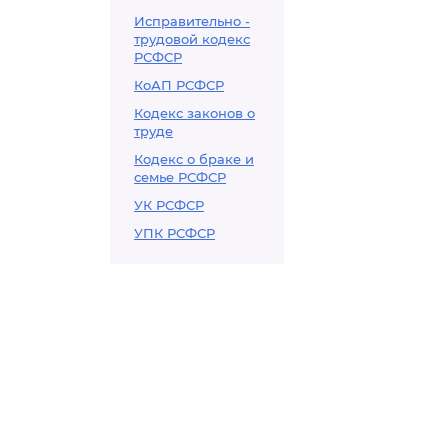
Исправительно -
трудовой кодекс
РСФСР
КоАП РСФСР
Кодекс законов о
труде
Кодекс о браке и
семье РСФСР
УК РСФСР
УПК РСФСР