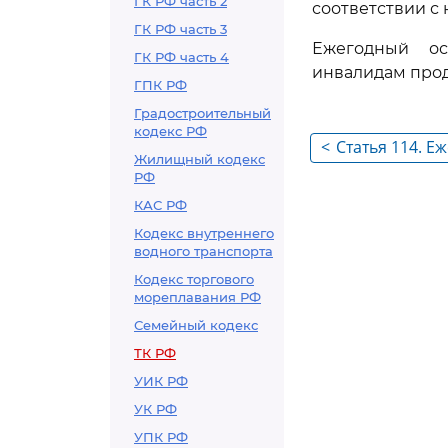
ГК РФ часть 2
соответствии с
ГК РФ часть 3
Ежегодный ос
ГК РФ часть 4
инвалидам прод
ГПК РФ
Градостроительный
кодекс РФ
<
Статья 114. 
Жилищный кодекс
отпуска
РФ
КАС РФ
Кодекс внутреннего
водного транспорта
Кодекс торгового
мореплавания РФ
Семейный кодекс
ТК РФ
УИК РФ
УК РФ
УПК РФ