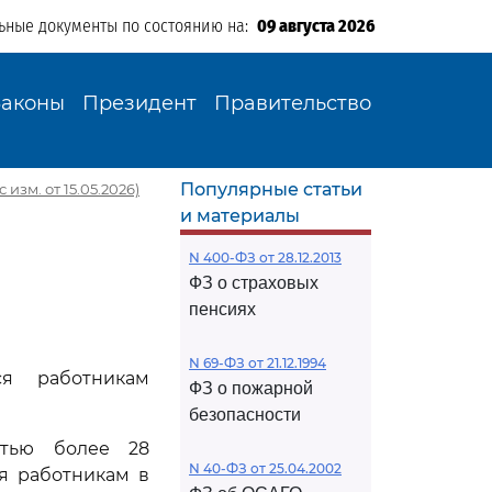
ьные документы по состоянию на:
09 августа 2026
Законы
Президент
Правительство
Популярные статьи
 изм. от 15.05.2026)
и материалы
N 400-ФЗ от 28.12.2013
ФЗ о страховых
пенсиях
N 69-ФЗ от 21.12.1994
ся работникам
ФЗ о пожарной
безопасности
стью более 28
N 40-ФЗ от 25.04.2002
я работникам в