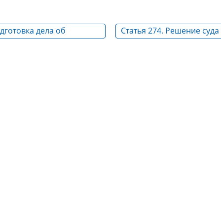
одготовка дела об
Статья 274. Решение суд
к судебному
об усыновлении
тву