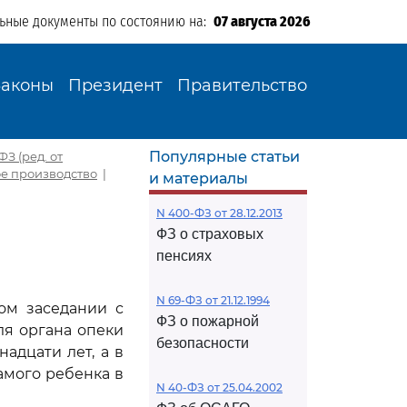
льные документы по состоянию на:
07 августа 2026
Законы
Президент
Правительство
Популярные статьи
З (ред. от
ое производство
|
и материалы
N 400-ФЗ от 28.12.2013
ФЗ о страховых
пенсиях
N 69-ФЗ от 21.12.1994
ом заседании с
ФЗ о пожарной
ля органа опеки
безопасности
адцати лет, а в
амого ребенка в
N 40-ФЗ от 25.04.2002