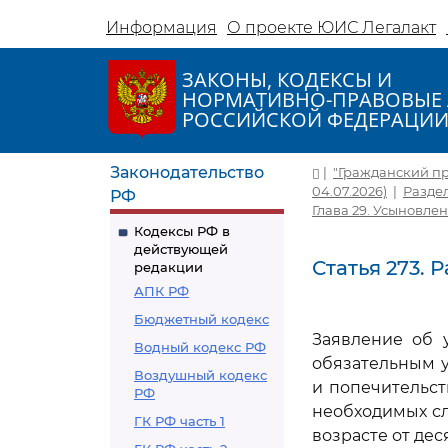
Информация
О проекте ЮИС Легалакт
ЗАКОНЫ, КОДЕКСЫ И
НОРМАТИВНО-ПРАВОВЫЕ 
РОССИЙСКОЙ ФЕДЕРАЦИ
Законодательство
|
"Гражданский про
04.07.2026)
|
Раздел
РФ
Глава 29. Усыновле
Кодексы РФ в
действующей
Статья 273.
редакции
АПК РФ
Бюджетный кодекс
Заявление об 
Водный кодекс РФ
обязательным у
Воздушный кодекс
и попечительст
РФ
необходимых сл
ГК РФ часть 1
возрасте от дес