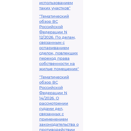
использованием
таких участков"
"Тематический
обзор ВС
Российской
Федерации N
12/2026. По делам,
связанным с
оспариванием
сделок, повлекших
переход права
собственности на
жилые помещения"
"Тематический
обзор ВС
Российской
Федерации N
14/2026. О
рассмотрении
судами дел,
связанных с
применением
законодательства о
противодействии