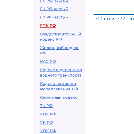
ГК РФ часть 2
ГК РФ часть 3
ГК РФ часть 4
<
Статья 272. П
ГПК РФ
усыновлении 
разбирательс
Градостроительный
кодекс РФ
Жилищный кодекс
РФ
КАС РФ
Кодекс внутреннего
водного транспорта
Кодекс торгового
мореплавания РФ
Семейный кодекс
ТК РФ
УИК РФ
УК РФ
УПК РФ