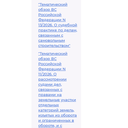
"Тематический
обзор ВС
Российской
Федерации N
13/2026. О судебной
практике по делам,
связанным с
самовольным
строительством"
"Тематический
обзор ВС
Российской
Федерации N
11/2026. О
рассмотрении
судами дел,
связанных с
правами на
земельные участки
отдельных
категорий земель,
изъятых из оборота
и ограниченных в
обороте, и с