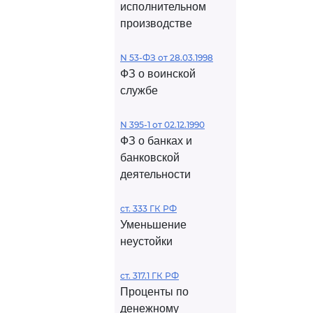
исполнительном
производстве
N 53-ФЗ от 28.03.1998
ФЗ о воинской
службе
N 395-1 от 02.12.1990
ФЗ о банках и
банковской
деятельности
ст. 333 ГК РФ
Уменьшение
неустойки
ст. 317.1 ГК РФ
Проценты по
денежному