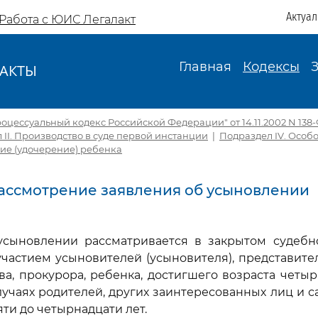
Актуа
Работа с ЮИС Легалакт
Главная
Кодексы
АКТЫ
И
цессуальный кодекс Российской Федерации" от 14.11.2002 N 138-Ф
 II. Производство в суде первой инстанции
|
Подраздел IV. Особ
ние (удочерение) ребенка
 Рассмотрение заявления об усыновлении
усыновлении рассматривается в закрытом судебн
частием усыновителей (усыновителя), представите
ва, прокурора, ребенка, достигшего возраста четырн
учаях родителей, других заинтересованных лиц и с
яти до четырнадцати лет.