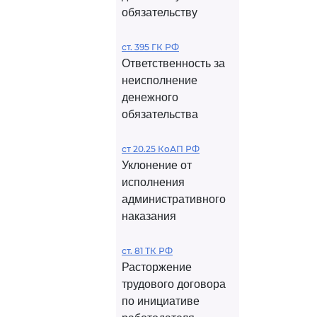
обязательству
ст. 395 ГК РФ
Ответственность за
неисполнение
денежного
обязательства
ст 20.25 КоАП РФ
Уклонение от
исполнения
административного
наказания
ст. 81 ТК РФ
Расторжение
трудового договора
по инициативе