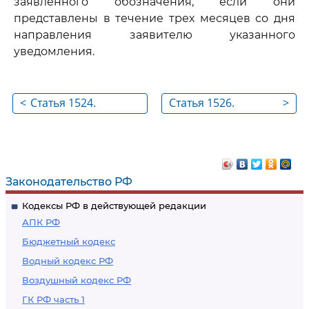
заявленного обозначения, если они
представлены в течение трех месяцев со дня
направления заявителю указанного
уведомления.
<
Статья 1524.
Статья 1526.
>
Формальная
Решение, принятое
экспертиза заявки на
по результатам
географическое
рассмотрения
указание
возражения против
Законодательство РФ
предоставления
Кодексы РФ в действующей редакции
правовой охраны
АПК РФ
географическому
Бюджетный кодекс
указанию и (или)
Водный кодекс РФ
против
Воздушный кодекс РФ
предоставления
исключительного
ГК РФ часть 1