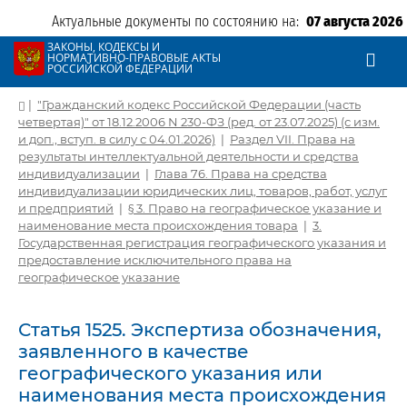
Актуальные документы по состоянию на:
07 августа 2026
ЗАКОНЫ, КОДЕКСЫ И
НОРМАТИВНО-ПРАВОВЫЕ АКТЫ
РОССИЙСКОЙ ФЕДЕРАЦИИ
|
"Гражданский кодекс Российской Федерации (часть
четвертая)" от 18.12.2006 N 230-ФЗ (ред. от 23.07.2025) (с изм.
и доп., вступ. в силу с 04.01.2026)
|
Раздел VII. Права на
результаты интеллектуальной деятельности и средства
индивидуализации
|
Глава 76. Права на средства
индивидуализации юридических лиц, товаров, работ, услуг
и предприятий
|
§ 3. Право на географическое указание и
наименование места происхождения товара
|
3.
Государственная регистрация географического указания и
предоставление исключительного права на
географическое указание
Статья 1525. Экспертиза обозначения,
заявленного в качестве
географического указания или
наименования места происхождения