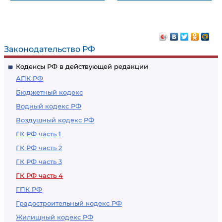
изобретения,
Публичное
полезной модели
предложение
или промышленного
заключить договор
образца в
об отчуждении
Законодательство РФ
общественное
патента на
Кодексы РФ в действующей редакции
достояние
изобретение
АПК РФ
Бюджетный кодекс
Водный кодекс РФ
Воздушный кодекс РФ
ГК РФ часть 1
ГК РФ часть 2
ГК РФ часть 3
ГК РФ часть 4
ГПК РФ
Градостроительный кодекс РФ
Жилищный кодекс РФ