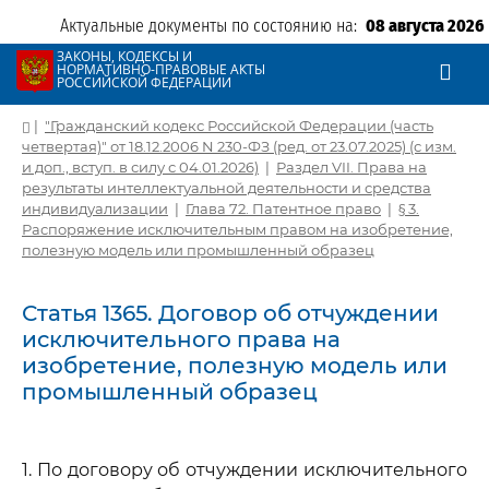
Актуальные документы по состоянию на:
08 августа 2026
ЗАКОНЫ, КОДЕКСЫ И
НОРМАТИВНО-ПРАВОВЫЕ АКТЫ
РОССИЙСКОЙ ФЕДЕРАЦИИ
|
"Гражданский кодекс Российской Федерации (часть
четвертая)" от 18.12.2006 N 230-ФЗ (ред. от 23.07.2025) (с изм.
и доп., вступ. в силу с 04.01.2026)
|
Раздел VII. Права на
результаты интеллектуальной деятельности и средства
индивидуализации
|
Глава 72. Патентное право
|
§ 3.
Распоряжение исключительным правом на изобретение,
полезную модель или промышленный образец
Статья 1365. Договор об отчуждении
исключительного права на
изобретение, полезную модель или
промышленный образец
1. По договору об отчуждении исключительного