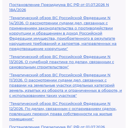
Постановление Президиума ВС РФ от 01.07.2026 N
18А/2026
"Тематический обзор ВС Российской Федерации N
14/2026. О рассмотрении судами дел, связанных с
применением законодательства о противодействии
коррупции и обращением в доход Российской
Федерации имущества, приобретенного в результате
нарушения требований и запретов, направленных на
предотвращение коррупции"
"Тематический обзор ВС Российской Федерации N
13/2026. О судебной практике по делам, связанным с
самовольным строительством"
"Тематический обзор ВС Российской Федерации N
11/2026. О рассмотрении судами дел, связанных с
правами на земельные участки отдельных категорий
земель, изъятых из оборота и ограниченных в обороте, и
с использованием таких участков"
"Тематический обзор ВС Российской Федерации N
12/2026. По делам, связанным с оспариванием сделок,
повлекших переход права собственности на жилые
помещения"
Постановление Президиума ВС РФ от 01.07.2026