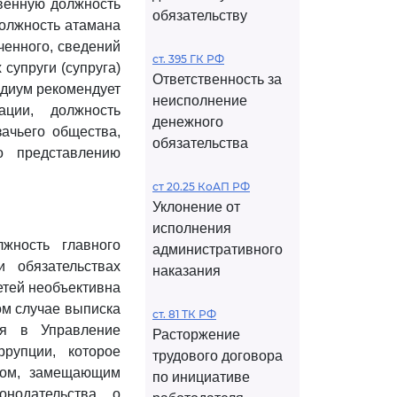
твенную должность
обязательству
должность атамана
ченного, сведений
ст. 395 ГК РФ
супруги (супруга)
Ответственность за
идиум рекомендует
неисполнение
ации, должность
денежного
ачьего общества,
обязательства
о представлению
ст 20.25 КоАП РФ
Уклонение от
исполнения
жность главного
административного
 обязательствах
наказания
етей необъективна
ом случае выписка
ст. 81 ТК РФ
ся в Управление
Расторжение
рупции, которое
трудового договора
цом, замещающим
по инициативе
онодательства о