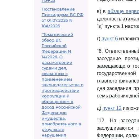
ПЭК25
Постановление
в) в
абзаце перво
Президиума ВС РФ
должность атамана
от 01.07.2026 N
18А/2026
"д" пункта 1 наст
"Тематический
г)
пункт 6
изложить
обзор ВС
Российской
"6. Ответственны
Федерации N
14/2026. О
заседание прези
рассмотрении
замещающего гос
судами дел,
государственной
связанных с
применением
главного финансо
законодательства о
дня заседания пр
противодействии
семь рабочих дней
коррупции и
обращением в
доход Российской
д)
пункт 12
изложи
Федерации
имущества,
"12. На заседа
приобретенного в
заслушиваются 
результате
нарушения
Федерации, должн