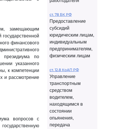
работодателя
ст. 78 БК РФ
Предоставление
субсидий
ом, замещающим
юридическим лицам,
й государственной
индивидуальным
вного финансового
предпринимателям,
административного
физическим лицам
ь президиума по
ении указанного
ст. 12.8 КоАП РФ
ны, к компетенции
Управление
х и рассмотрение
транспортным
средством
водителем,
находящимся в
состоянии
опьянения,
иума вопросов с
передача
государственную