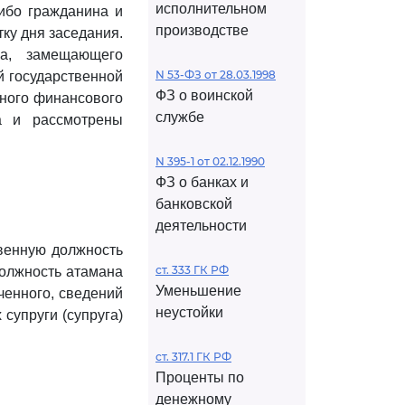
исполнительном
либо гражданина и
производстве
ку дня заседания.
ца, замещающего
N 53-ФЗ от 28.03.1998
й государственной
ФЗ о воинской
вного финансового
службе
а и рассмотрены
N 395-1 от 02.12.1990
ФЗ о банках и
банковской
деятельности
твенную должность
ст. 333 ГК РФ
должность атамана
Уменьшение
ченного, сведений
неустойки
супруги (супруга)
ст. 317.1 ГК РФ
Проценты по
денежному