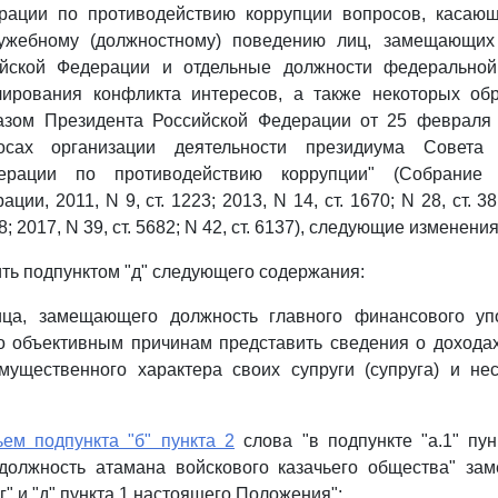
рации по противодействию коррупции вопросов, касаю
ужебному (должностному) поведению лиц, замещающих
йской Федерации и отдельные должности федеральной
лирования конфликта интересов, а также некоторых об
азом Президента Российской Федерации от 25 февраля 
осах организации деятельности президиума Совета
ерации по противодействию коррупции" (Собрание з
ии, 2011, N 9, ст. 1223; 2013, N 14, ст. 1670; N 28, ст. 38
88; 2017, N 39, ст. 5682; N 42, ст. 6137), следующие изменения
ть подпунктом "д" следующего содержания:
ица, замещающего должность главного финансового уп
о объективным причинам представить сведения о доходах
имущественного характера своих супруги (супруга) и не
ьем подпункта "б" пункта 2
слова "в подпункте "а.1" пу
должность атамана войскового казачьего общества" зам
"г" и "д" пункта 1 настоящего Положения";