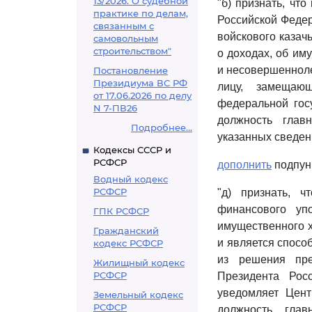
13/2026. О судебной
"б) признать, чт
практике по делам,
Российской Федер
связанным с
войскового казач
самовольным
строительством"
о доходах, об им
и несовершенноле
Постановление
Президиума ВС РФ
лицу, замещающ
от 17.06.2026 по делу
федеральной гос
N 7-ПВ26
должность глав
Подробнее...
указанных сведени
Кодексы СССР и
РСФСР
дополнить
подпун
Водный кодекс
РСФСР
"д) признать, 
финансового уп
ГПК РСФСР
имущественного х
Гражданский
и является спосо
кодекс РСФСР
из решения пре
Жилищный кодекс
РСФСР
Президента Рос
уведомляет Цен
Земельный кодекс
РСФСР
должность глав