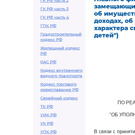
ГК РФ часть 2
замещающим
ГК РФ часть 3
об имуществ
ГК РФ часть 4
доходах, о
ГПК РФ
характера с
Градостроительный
детей")
кодекс РФ
Жилищный кодекс
РФ
КАС РФ
Кодекс внутреннего
водного транспорта
Кодекс торгового
мореплавания РФ
Семейный кодекс
ПО РЕ
ТК РФ
"ОБ УПОЛ
УИК РФ
УК РФ
В связи с приня
УПК РФ