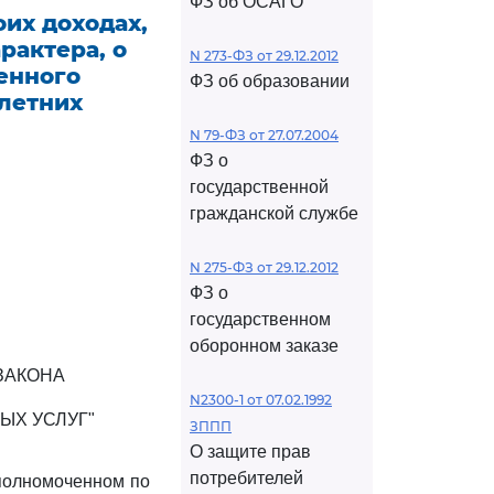
ФЗ об ОСАГО
их доходах,
рактера, о
N 273-ФЗ от 29.12.2012
енного
ФЗ об образовании
олетних
N 79-ФЗ от 27.07.2004
ФЗ о
государственной
гражданской службе
N 275-ФЗ от 29.12.2012
ФЗ о
государственном
оборонном заказе
ЗАКОНА
N2300-1 от 07.02.1992
ЫХ УСЛУГ"
ЗППП
О защите прав
потребителей
уполномоченном по