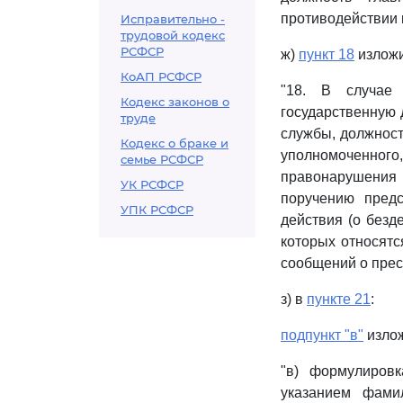
противодействии 
Исправительно -
трудовой кодекс
РСФСР
ж)
пункт 18
изложи
КоАП РСФСР
"18. В случае
Кодекс законов о
государственную 
труде
службы, должност
Кодекс о браке и
уполномоченного,
семье РСФСР
правонарушения
УК РСФСР
поручению пред
УПК РСФСР
действия (о безд
которых относят
сообщений о прес
з) в
пункте 21
:
подпункт "в"
излож
"в) формулиров
указанием фами