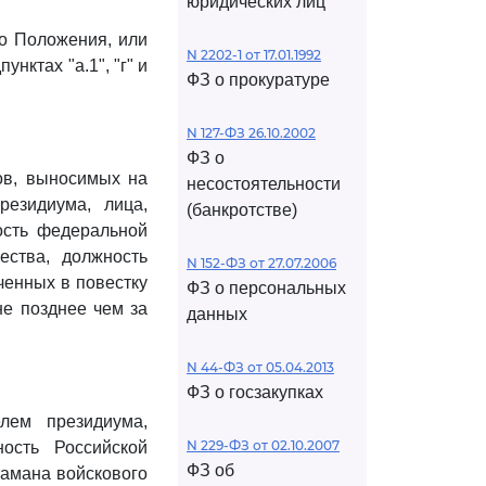
юридических лиц
го Положения, или
N 2202-1 от 17.01.1992
нктах "а.1", "г" и
ФЗ о прокуратуре
N 127-ФЗ 26.10.2002
ФЗ о
сов, выносимых на
несостоятельности
резидиума, лица,
(банкротстве)
ость федеральной
ества, должность
N 152-ФЗ от 27.07.2006
ченных в повестку
ФЗ о персональных
не позднее чем за
данных
N 44-ФЗ от 05.04.2013
ФЗ о госзакупках
лем президиума,
N 229-ФЗ от 02.10.2007
ость Российской
ФЗ об
тамана войскового