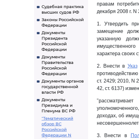
правам потребит
Судебная практика
декабря 2008 г. 
высших судов РФ
Законы Российской
1. Утвердить п
Федерации
замещение долж
Документы
Президента
указанную долж
Российской
имущественного 
Федерации
характера своих с
Документы
Правительства
2. Внести в
Указ
Российской
противодействию 
Федерации
ст. 2429; 2010, N 2
Документы органов
государственной
42, ст. 6137) изм
власти РФ
Документы
"рассматривае
Президиума и
уполномоченног
Пленума ВС РФ
доходах, об имущ
"Тематический
несовершеннолетн
обзор ВС
Российской
Федерации N
3. Внести в
По