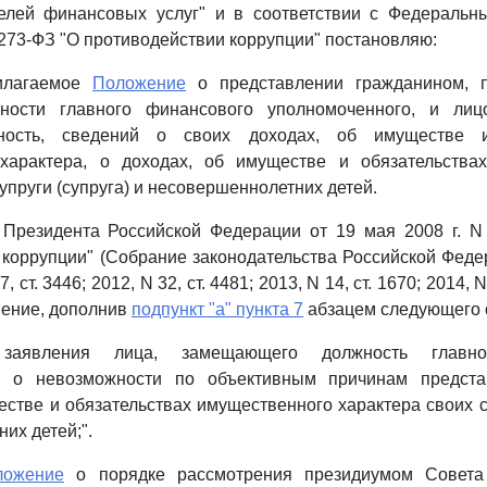
елей финансовых услуг" и в соответствии с Федераль
N 273-ФЗ "О противодействии коррупции" постановляю:
рилагаемое
Положение
о представлении гражданином, 
ности главного финансового уполномоченного, и ли
ность, сведений о своих доходах, об имуществе и
характера, о доходах, об имуществе и обязательства
упруги (супруга) и несовершеннолетних детей.
Президента Российской Федерации от 19 мая 2008 г. N
коррупции" (Собрание законодательства Российской Федер
7, ст. 3446; 2012, N 32, ст. 4481; 2013, N 14, ст. 1670; 2014, N
енение, дополнив
подпункт "а" пункта 7
абзацем следующего 
т заявления лица, замещающего должность главно
о, о невозможности по объективным причинам предста
естве и обязательствах имущественного характера своих су
их детей;".
ложение
о порядке рассмотрения президиумом Совета