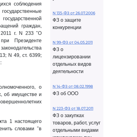
щихся соблюдения
 государственные
N 135-ФЗ от 26.07.2006
 государственной
ФЗ о защите
ращений граждан,
конкуренции
2011 г. N 233 "О
 при Президенте
N 99-ФЗ от 04.05.2011
аконодательства
ФЗ о
13; N 49, ст. 6399;
лицензировании
:
отдельных видов
деятельности
N 14-ФЗ от 08.02.1998
олномоченного, о
ФЗ об ООО
, об имуществе и
совершеннолетних
N 223-ФЗ от 18.07.2011
ФЗ о закупках
нкта 1 настоящего
товаров, работ, услуг
енить словами "в
отдельными видами