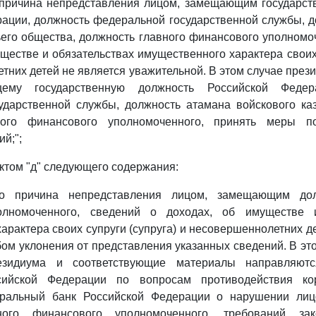
о причина непредставления лицом, замещающим государс
ации, должность федеральной государственной службы, 
ьего общества, должность главного финансового уполномо
уществе и обязательствах имущественного характера своих 
тних детей не является уважительной. В этом случае през
ему государственную должность Российской Федер
ударственной службы, должность атамана войскового каз
ного финансового уполномоченного, принять меры п
й;";
ктом "д" следующего содержания:
что причина непредставления лицом, замещающим дол
олномоченного, сведений о доходах, об имуществе и
арактера своих супруги (супруга) и несовершеннолетних д
бом уклонения от представления указанных сведений. В эт
зидиума и соответствующие материалы направляют
сийской Федерации по вопросам противодействия кор
тральный банк Российской Федерации о нарушении ли
ного финансового уполномоченного, требований зак