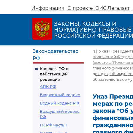
Информация
О проекте ЮИС Легалакт
ЗАКОНЫ, КОДЕКСЫ И
НОРМАТИВНО-ПРАВОВЫЕ 
РОССИЙСКОЙ ФЕДЕРАЦИ
Законодательство
|
Указ Президента 
положений Федерал
РФ
(вместе с "Положе
главного финансов
Кодексы РФ в
доходах, об имущес
действующей
редакции
обязательствах иму
АПК РФ
Бюджетный кодекс
Указ Президе
мерах по р
Водный кодекс РФ
закона "Об
Воздушный кодекс
РФ
финансовых
гражданино
ГК РФ часть 1
главного ф