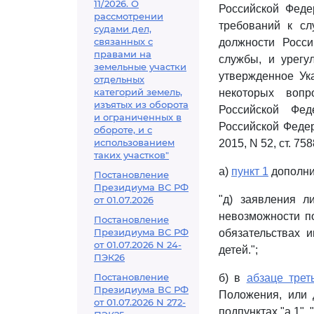
11/2026. О
Российской Феде
рассмотрении
требований к сл
судами дел,
связанных с
должности Росси
правами на
службы, и урегу
земельные участки
утвержденное Ук
отдельных
категорий земель,
некоторых вопр
изъятых из оборота
Российской Фед
и ограниченных в
Российской Федерац
обороте, и с
использованием
2015, N 52, ст. 75
таких участков"
а)
пункт 1
дополни
Постановление
Президиума ВС РФ
"д) заявления л
от 01.07.2026
невозможности п
Постановление
Президиума ВС РФ
обязательствах 
от 01.07.2026 N 24-
детей.";
ПЭК26
Постановление
б) в
абзаце трет
Президиума ВС РФ
Положения, или 
от 01.07.2026 N 272-
подпунктах "а.1", 