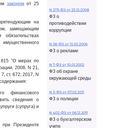
ным
законом
от 25
N 273-ФЗ от 25.12.2008
ФЗ о
претендующим на
противодействии
цом, замещающим
коррупции
 обязательствах
х имущественного
N 38-ФЗ от 13.03.2006
ФЗ о рекламе
 815 "О мерах по
N 7-ФЗ от 10.01.2002
ации, 2008, N 21,
ФЗ об охране
 7, ст. 672; 2017, N
окружающей среды
содержания:
N 3-ФЗ от 07.02.2011
го финансового
ФЗ о полиции
вить сведения о
пруги (супруга) и
N 402-ФЗ от 06.12.2011
ФЗ о бухгалтерском
 при Президенте
учете