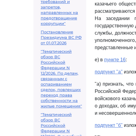
требований и
казачьего общест
запретов,
рассматриваются 
направленных на
предотвращение
На заседании п
коррупции"
государственную 
Постановление
службы, должност
Президиума ВС РФ
уполномоченног
от 01.07.2026
представленные и
"Тематический
обзор ВС
е) в
пункте 16
:
Российской
Федерации N
подпункт "а"
излож
12/2026. По делам,
связанным с
"а) признать, чт
оспариванием
сделок, повлекших
Российской Федер
переход права
войскового казач
собственности на
о доходах, об им
жилые помещения"
и несовершенноле
"Тематический
обзор ВС
подпункт "б"
излож
Российской
Федерации N