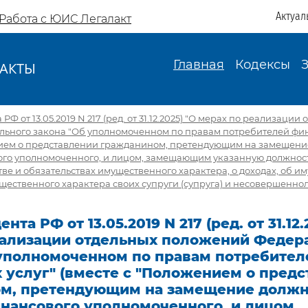
Актуал
Работа с ЮИС Легалакт
Главная
Кодексы
АКТЫ
И
РФ от 13.05.2019 N 217 (ред. от 31.12.2025) "О мерах по реализации
ьного закона "Об уполномоченном по правам потребителей фин
нием о представлении гражданином, претендующим на замещени
ого уполномоченного, и лицом, замещающим указанную должность
тве и обязательствах имущественного характера, о доходах, об и
щественного характера своих супруги (супруга) и несовершеннол
нта РФ от 13.05.2019 N 217 (ред. от 31.12.
еализации отдельных положений Федер
 уполномоченном по правам потребител
 услуг" (вместе с "Положением о пред
м, претендующим на замещение должн
инансового уполномоченного, и лицом,