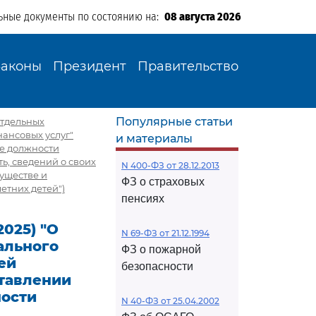
ьные документы по состоянию на:
08 августа 2026
Законы
Президент
Правительство
Популярные статьи
 отдельных
ансовых услуг"
и материалы
е должности
, сведений о своих
N 400-ФЗ от 28.12.2013
муществе и
ФЗ о страховых
етних детей")
пенсиях
2025) "О
N 69-ФЗ от 21.12.1994
ального
ФЗ о пожарной
ей
безопасности
ставлении
ости
N 40-ФЗ от 25.04.2002