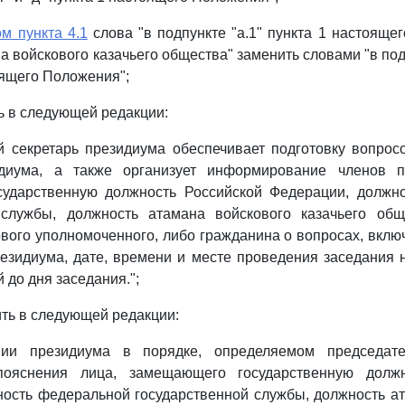
м пункта 4.1
слова "в подпункте "а.1" пункта 1 настояще
 войскового казачьего общества" заменить словами "в подпу
оящего Положения";
 в следующей редакции:
й секретарь президиума обеспечивает подготовку вопро
диума, а также организует информирование членов п
ударственную должность Российской Федерации, должн
 службы, должность атамана войскового казачьего общ
вого уполномоченного, либо гражданина о вопросах, вклю
езидиума, дате, времени и месте проведения заседания 
 до дня заседания.";
ть в следующей редакции:
нии президиума в порядке, определяемом председате
пояснения лица, замещающего государственную должн
ость федеральной государственной службы, должность а