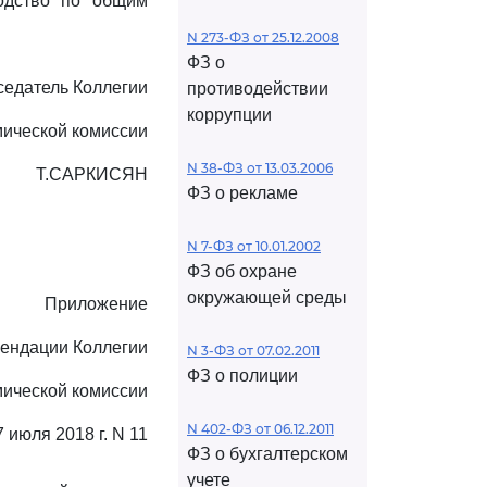
одство по общим
N 273-ФЗ от 25.12.2008
ФЗ о
едатель Коллегии
противодействии
коррупции
мической комиссии
N 38-ФЗ от 13.03.2006
Т.САРКИСЯН
ФЗ о рекламе
N 7-ФЗ от 10.01.2002
ФЗ об охране
окружающей среды
Приложение
мендации Коллегии
N 3-ФЗ от 07.02.2011
ФЗ о полиции
мической комиссии
N 402-ФЗ от 06.12.2011
7 июля 2018 г. N 11
ФЗ о бухгалтерском
учете