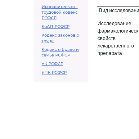
Исправительно -
Вид исследован
трудовой кодекс
РСФСР
Исследование
КоАП РСФСР
фармакологическ
Кодекс законов о
свойств
труде
лекарственного
Кодекс о браке и
препарата
семье РСФСР
УК РСФСР
УПК РСФСР