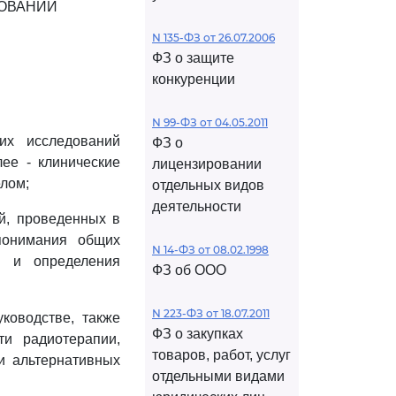
ДОВАНИЙ
N 135-ФЗ от 26.07.2006
ФЗ о защите
конкуренции
N 99-ФЗ от 04.05.2011
их исследований
ФЗ о
лее - клинические
лицензировании
елом;
отдельных видов
деятельности
ий, проведенных в
 понимания общих
N 14-ФЗ от 08.02.1998
й и определения
ФЗ об ООО
N 223-ФЗ от 18.07.2011
ководстве, также
ФЗ о закупках
и радиотерапии,
товаров, работ, услуг
 и альтернативных
отдельными видами