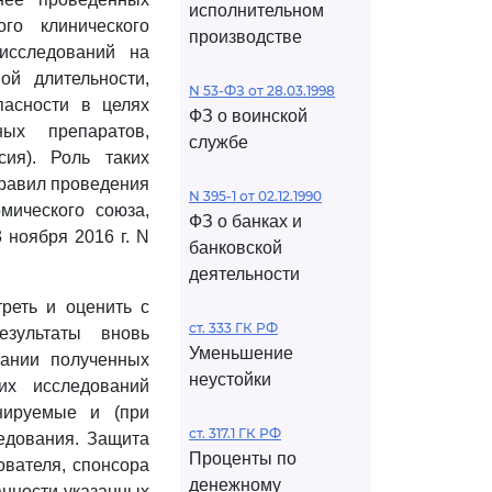
исполнительном
го клинического
производстве
 исследований на
ой длительности,
N 53-ФЗ от 28.03.1998
пасности в целях
ФЗ о воинской
ных препаратов,
службе
ия). Роль таких
авил проведения
N 395-1 от 02.12.1990
мического союза,
ФЗ о банках и
 ноября 2016 г. N
банковской
деятельности
реть и оценить с
ст. 333 ГК РФ
езультаты вновь
Уменьшение
вании полученных
неустойки
их исследований
нируемые и (при
ст. 317.1 ГК РФ
едования. Защита
Проценты по
ователя, спонсора
денежному
анности указанных