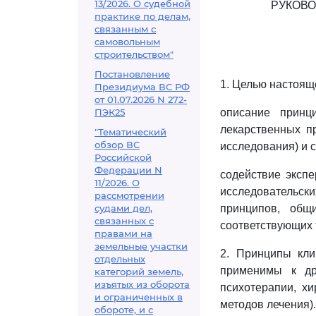
13/2026. О судебной
РУКОВО
практике по делам,
связанным с
самовольным
строительством"
Постановление
1. Целью настоящ
Президиума ВС РФ
от 01.07.2026 N 272-
ПЭК25
описание принц
лекарственных пр
"Тематический
обзор ВС
исследования) и 
Российской
Федерации N
содействие экспе
11/2026. О
исследовательск
рассмотрении
судами дел,
принципов, общ
связанных с
соответствующих 
правами на
земельные участки
2. Принципы кли
отдельных
применимы к др
категорий земель,
изъятых из оборота
психотерапии, хи
и ограниченных в
методов лечения).
обороте, и с