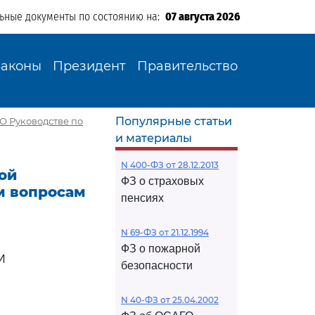
льные документы по состоянию на:
07 августа 2026
Законы
Президент
Правительство
Популярные статьи
"О Руководстве по
и материалы
N 400-ФЗ от 28.12.2013
ой
ФЗ о страховых
им вопросам
пенсиях
N 69-ФЗ от 21.12.1994
ФЗ о пожарной
И
безопасности
N 40-ФЗ от 25.04.2002