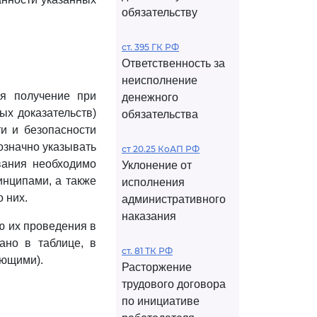
обязательству
ст. 395 ГК РФ
Ответственность за
неисполнение
ся получение при
денежного
х доказательств)
обязательства
и и безопасности
означно указывать
ст 20.25 КоАП РФ
вания необходимо
Уклонение от
инципами, а также
исполнения
 них.
административного
наказания
ю их проведения в
зано в таблице, в
ст. 81 ТК РФ
ающими).
Расторжение
трудового договора
по инициативе