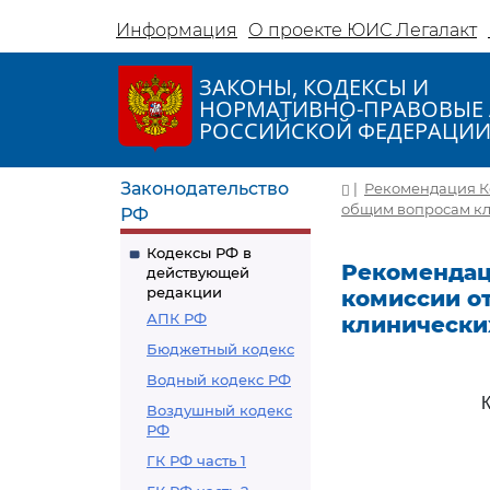
Информация
О проекте ЮИС Легалакт
ЗАКОНЫ, КОДЕКСЫ И
НОРМАТИВНО-ПРАВОВЫЕ 
РОССИЙСКОЙ ФЕДЕРАЦИ
Законодательство
|
Рекомендация Ко
общим вопросам кл
РФ
Кодексы РФ в
Рекомендац
действующей
редакции
комиссии от
АПК РФ
клинически
Бюджетный кодекс
Водный кодекс РФ
Воздушный кодекс
РФ
ГК РФ часть 1