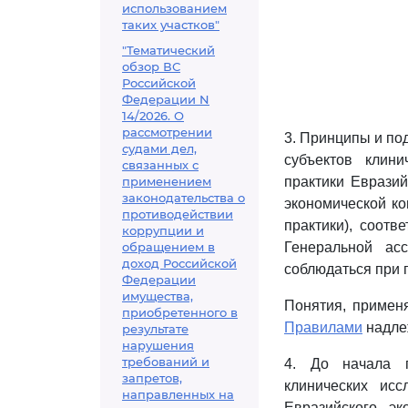
использованием
таких участков"
"Тематический
обзор ВС
Российской
Федерации N
14/2026. О
рассмотрении
3. Принципы и по
судами дел,
субъектов клин
связанных с
применением
практики Еврази
законодательства о
экономической ко
противодействии
практики), соотв
коррупции и
обращением в
Генеральной ас
доход Российской
соблюдаться при 
Федерации
имущества,
Понятия, примен
приобретенного в
Правилами
надле
результате
нарушения
требований и
4. До начала п
запретов,
клинических исс
направленных на
Евразийского эк