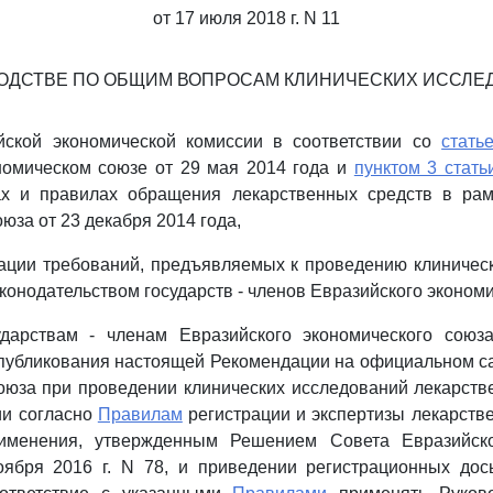
от 17 июля 2018 г. N 11
ВОДСТВЕ ПО ОБЩИМ ВОПРОСАМ КЛИНИЧЕСКИХ ИССЛЕ
йской экономической комиссии в соответствии со
стать
номическом союзе от 29 мая 2014 года и
пунктом 3 стать
х и правилах обращения лекарственных средств в рам
юза от 23 декабря 2014 года,
ации требований, предъявляемых к проведению клиничес
конодательством государств - членов Евразийского экономи
ударствам - членам Евразийского экономического союз
публикования настоящей Рекомендации на официальном с
оюза при проведении клинических исследований лекарст
ии согласно
Правилам
регистрации и экспертизы лекарств
рименения, утвержденным Решением Совета Евразийско
оября 2016 г. N 78, и приведении регистрационных дос