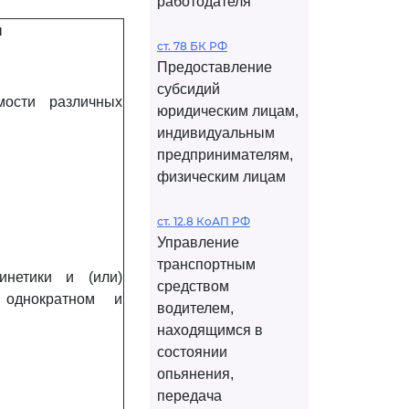
работодателя
ы
ст. 78 БК РФ
Предоставление
субсидий
мости различных
юридическим лицам,
индивидуальным
предпринимателям,
физическим лицам
ст. 12.8 КоАП РФ
Управление
транспортным
инетики и (или)
средством
 однократном и
водителем,
находящимся в
состоянии
опьянения,
передача