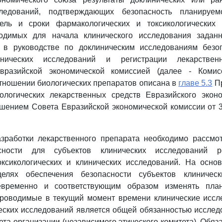
следований, подтверждающих безопасность планируемо
ель и сроки фармакологических и токсикологических
одимых для начала клинического исследования заданн
 в руководстве по доклиническим исследованиям безо
нических исследований и регистрации лекарствен
вразийской экономической комиссией (далее - Комисс
тношении биологических препаратов описана в
главе 5.3
Пр
ологических лекарственных средств Евразийского эконо
ением Совета Евразийской экономической комиссии от 3
азработки лекарственного препарата необходимо рассмот
сности для субъектов клинических исследований р
ксикологических и клинических исследований. На осно
целях обеспечения безопасности субъектов клиническ
евременно и соответствующим образом изменять пла
проводимые в текущий момент времени клинические иссл
еских исследований является общей обязанностью исслед
ета организации (независимого этического комитета). Обяз