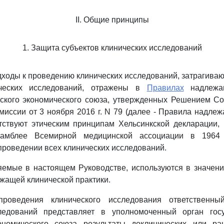
II. Общие принципы
1. Защита субъектов клинических исследований
дходы к проведению клинических исследований, затрагива
ических исследований, отражены в
Правилах
надлежащ
йского экономического союза, утвержденных Решением Со
миссии от 3 ноября 2016 г. N 79 (далее - Правила надле
етствуют этическим принципам Хельсинкской декларации, 
самблее Всемирной медицинской ассоциации в 1964
проведении всех клинических исследований.
яемые в настоящем Руководстве, используются в значени
жащей клинической практики.
роведения клинического исследования ответственны
ледований представляет в уполномоченный орган гос
ономического союза результаты доклинических или р