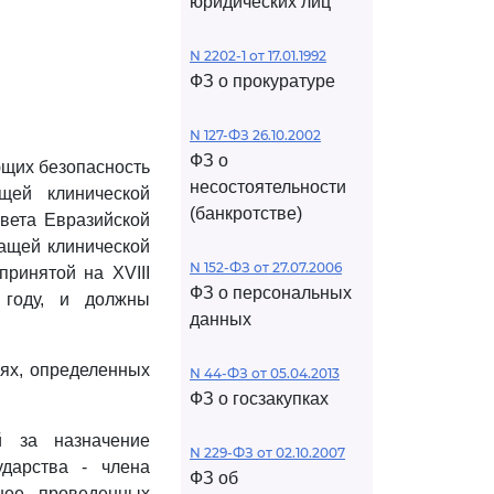
юридических лиц
N 2202-1 от 17.01.1992
ФЗ о прокуратуре
N 127-ФЗ 26.10.2002
ФЗ о
ющих безопасность
несостоятельности
ей клинической
(банкротстве)
вета Евразийской
жащей клинической
N 152-ФЗ от 27.07.2006
принятой на XVIII
ФЗ о персональных
 году, и должны
данных
ях, определенных
N 44-ФЗ от 05.04.2013
ФЗ о госзакупках
й за назначение
N 229-ФЗ от 02.10.2007
ударства - члена
ФЗ об
анее проведенных