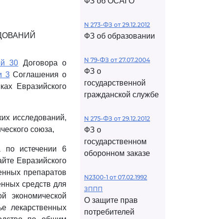
ФЗ об ОСАГО
N 273-ФЗ от 29.12.2012
ДОВАНИЙ
ФЗ об образовании
N 79-ФЗ от 27.07.2004
ей 30
Договора о
ФЗ о
и 3
Соглашения о
государственной
ках Евразийского
гражданской службе
ких исследований,
N 275-ФЗ от 29.12.2012
ческого союза,
ФЗ о
государственном
а по истечении 6
оборонном заказе
айте Евразийского
венных препаратов
N2300-1 от 07.02.1992
енных средств для
ЗППП
й экономической
О защите прав
ье лекарственных
потребителей