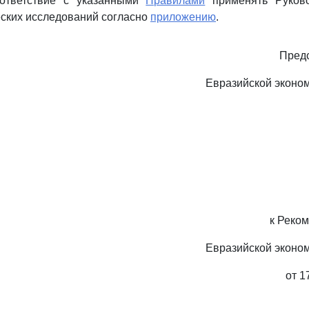
оответствие с указанными
Правилами
применять Руков
ских исследований согласно
приложению
.
Предс
Евразийской эконо
к Реко
Евразийской эконо
от 1