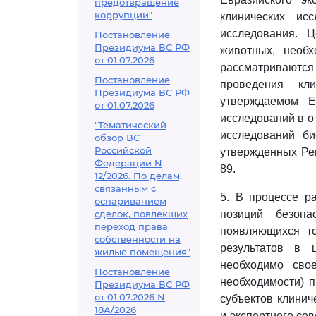
предотвращение
коррупции"
клинических ис
исследования. Ц
Постановление
Президиума ВС РФ
животных, необх
от 01.07.2026
рассматриваются
Постановление
проведения кли
Президиума ВС РФ
утверждаемом Е
от 01.07.2026
исследований в о
"Тематический
исследований би
обзор ВС
Российской
утвержденных Реш
Федерации N
89.
12/2026. По делам,
связанным с
5. В процессе р
оспариванием
сделок, повлекших
позиций безопа
переход права
появляющихся то
собственности на
результатов в 
жилые помещения"
необходимо сво
Постановление
необходимости) 
Президиума ВС РФ
от 01.07.2026 N
субъектов клинич
18А/2026
и экспертного сов