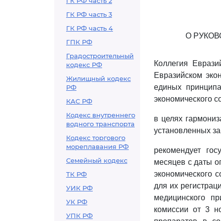
ГК РФ часть 2
ГК РФ часть 3
ГК РФ часть 4
О РУКО
ГПК РФ
Градостроительный
Коллегия Еврази
кодекс РФ
Евразийском эко
Жилищный кодекс
единых принципа
РФ
экономического со
КАС РФ
Кодекс внутреннего
в целях гармониз
водного транспорта
установленных за
Кодекс торгового
мореплавания РФ
рекомендует гос
Семейный кодекс
месяцев с даты о
экономического с
ТК РФ
для их регистрац
УИК РФ
медицинского п
УК РФ
комиссии от 3 н
УПК РФ