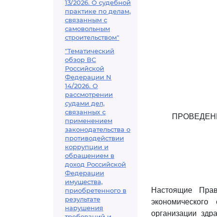
13/2026. О судебной
практике по делам,
связанным с
самовольным
строительством"
"Тематический
обзор ВС
Российской
Федерации N
14/2026. О
рассмотрении
судами дел,
связанных с
ПРОВЕДЕН
применением
законодательства о
противодействии
коррупции и
обращением в
доход Российской
Федерации
имущества,
Настоящие Прав
приобретенного в
результате
экономического
нарушения
организации здр
требований и