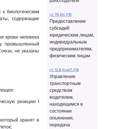
работодателя
 к биологическим
ст. 78 БК РФ
раты, содержащие
Предоставление
субсидий
юридическим лицам,
ки крови человека
индивидуальным
ему промышленный
предпринимателям,
Союза, не указаны
физическим лицам
ст. 12.8 КоАП РФ
Управление
транспортным
ующее:
средством
водителем,
ическую реакцию I
находящимся в
состоянии
опьянения,
 который хранят в
передача
леток;