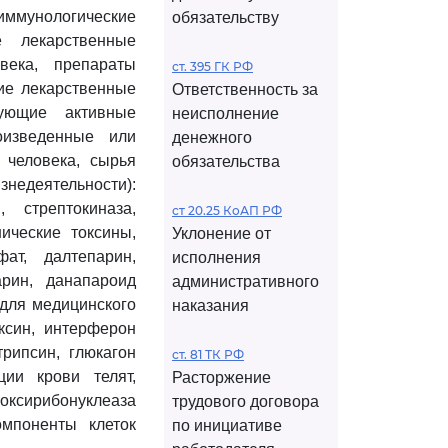
унологические
обязательству
е лекарственные
века, препараты
ст. 395 ГК РФ
кие лекарственные
Ответственность за
ующие активные
неисполнение
оизведенные или
денежного
 человека, сырья
обязательства
едеятельности):
 стрептокиназа,
ст 20.25 КоАП РФ
нические токсины,
Уклонение от
ат, далтепарин,
исполнения
арин, данапароид
административного
 для медицинского
наказания
ксин, интерферон
трипсин, глюкагон
ст. 81 ТК РФ
ции крови телят,
Расторжение
оксирибонуклеаза
трудового договора
омпоненты клеток
по инициативе