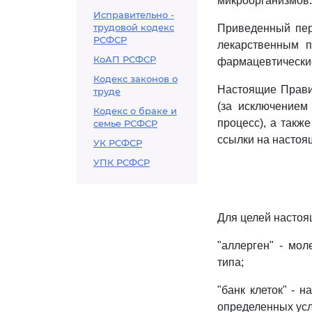
микроорганизмов.
Исправительно -
трудовой кодекс
Приведенный пер
РСФСР
лекарственным п
КоАП РСФСР
фармацевтические
Кодекс законов о
Настоящие Правил
труде
(за исключением
Кодекс о браке и
процесс), а такж
семье РСФСР
ссылки на настоя
УК РСФСР
УПК РСФСР
Для целей настоя
"аллерген" - мол
типа;
"банк клеток" - 
определенных усл