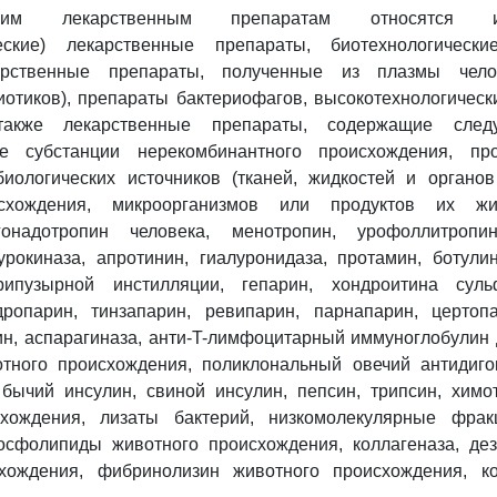
ким лекарственным препаратам относятся имм
ческие) лекарственные препараты, биотехнологически
арственные препараты, полученные из плазмы чело
иотиков), препараты бактериофагов, высокотехнологичес
также лекарственные препараты, содержащие след
ие субстанции нерекомбинантного происхождения, пр
иологических источников (тканей, жидкостей и органов
схождения, микроорганизмов или продуктов их жизн
гонадотропин человека, менотропин, урофоллитропин,
урокиназа, апротинин, гиалуронидаза, протамин, ботули
пузырной инстилляции, гепарин, хондроитина сульф
дропарин, тинзапарин, ревипарин, парнапарин, цертоп
ин, аспарагиназа, анти-T-лимфоцитарный иммуноглобулин
тного происхождения, поликлональный овечий антидиго
бычий инсулин, свиной инсулин, пепсин, трипсин, химо
хождения, лизаты бактерий, низкомолекулярные фрак
осфолипиды животного происхождения, коллагеназа, дез
хождения, фибринолизин животного происхождения, к