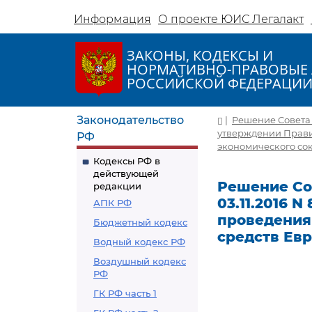
Информация
О проекте ЮИС Легалакт
ЗАКОНЫ, КОДЕКСЫ И
НОРМАТИВНО-ПРАВОВЫЕ 
РОССИЙСКОЙ ФЕДЕРАЦИ
Законодательство
|
Решение Совета Е
утверждении Прави
РФ
экономического со
Кодексы РФ в
действующей
Решение Со
редакции
03.11.2016 N
АПК РФ
проведения
Бюджетный кодекс
средств Ев
Водный кодекс РФ
Воздушный кодекс
РФ
ГК РФ часть 1