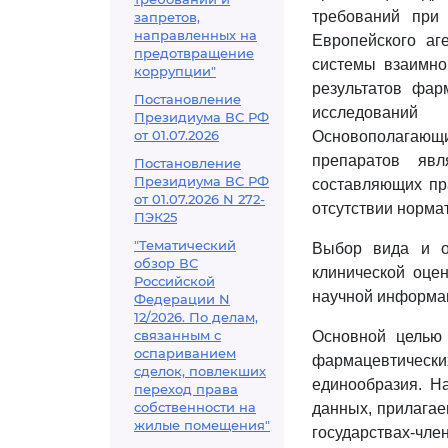
требований при
запретов,
направленных на
Европейского аг
предотвращение
системы взаимног
коррупции"
результатов фар
Постановление
исследований
Президиума ВС РФ
от 01.07.2026
Основополагающ
препаратов яв
Постановление
Президиума ВС РФ
составляющих пра
от 01.07.2026 N 272-
отсутствии норма
ПЭК25
"Тематический
Выбор вида и о
обзор ВС
клинической оце
Российской
научной информа
Федерации N
12/2026. По делам,
связанным с
Основной целью
оспариванием
фармацевтических
сделок, повлекших
единообразия. Н
переход права
собственности на
данных, прилагае
жилые помещения"
государствах-