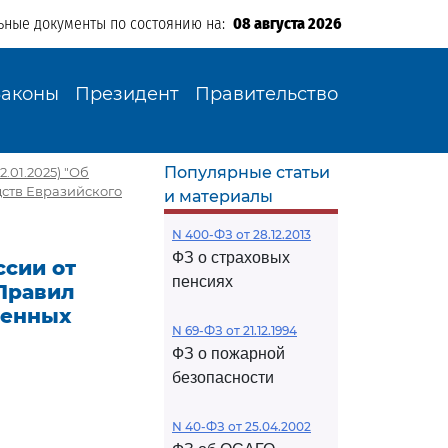
ьные документы по состоянию на:
08 августа 2026
Законы
Президент
Правительство
Популярные статьи
.01.2025) "Об
ств Евразийского
и материалы
N 400-ФЗ от 28.12.2013
ФЗ о страховых
сии от
пенсиях
 Правил
венных
N 69-ФЗ от 21.12.1994
ФЗ о пожарной
безопасности
N 40-ФЗ от 25.04.2002