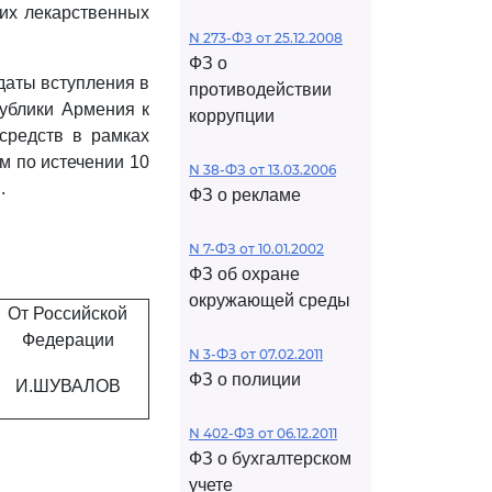
их лекарственных
N 273-ФЗ от 25.12.2008
ФЗ о
даты вступления в
противодействии
публики Армения к
коррупции
средств в рамках
м по истечении 10
N 38-ФЗ от 13.03.2006
.
ФЗ о рекламе
N 7-ФЗ от 10.01.2002
ФЗ об охране
окружающей среды
От Российской
Федерации
N 3-ФЗ от 07.02.2011
ФЗ о полиции
И.ШУВАЛОВ
N 402-ФЗ от 06.12.2011
ФЗ о бухгалтерском
учете