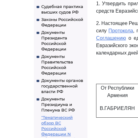
1. Утвердить пр
Судебная практика
средств Евразийс
высших судов РФ
Законы Российской
2. Настоящее Реш
Федерации
силу
Протокола
,
Документы
Президента
Соглашению
о ед
Российской
Евразийского экон
Федерации
календарных дней
Документы
Правительства
Российской
Федерации
Документы органов
государственной
От Республики
власти РФ
Армения
Документы
Президиума и
В.ГАБРИЕЛЯН
Пленума ВС РФ
"Тематический
обзор ВС
Российской
Федерации N