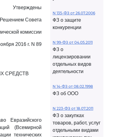
Утверждены
N 135-ФЗ от 26.07.2006
Решением Совета
ФЗ о защите
конкуренции
мической комиссии
N 99-ФЗ от 04.05.2011
ноября 2016 г. N 89
ФЗ о
лицензировании
отдельных видов
деятельности
Х СРЕДСТВ
N 14-ФЗ от 08.02.1998
ФЗ об ООО
N 223-ФЗ от 18.07.2011
ФЗ о закупках
во Евразийского
товаров, работ, услуг
аций (Всемирной
отдельными видами
ации технических