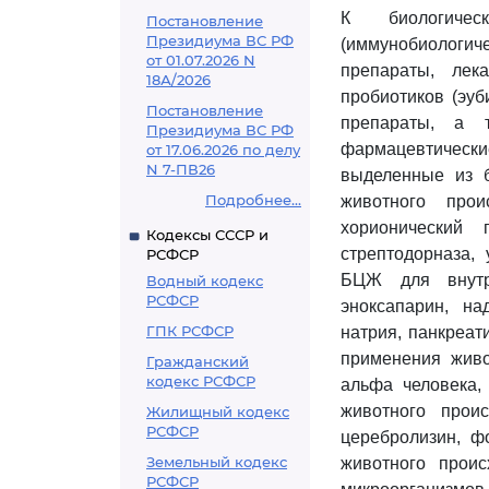
К биологичес
Постановление
Президиума ВС РФ
(иммунобиологи
от 01.07.2026 N
препараты, лек
18А/2026
пробиотиков (эуб
Постановление
препараты, а 
Президиума ВС РФ
фармацевтическ
от 17.06.2026 по делу
N 7-ПВ26
выделенные из б
Подробнее...
животного прои
хорионический 
Кодексы СССР и
стрептодорназа, 
РСФСР
БЦЖ для внутри
Водный кодекс
РСФСР
эноксапарин, на
ГПК РСФСР
натрия, панкреат
применения живо
Гражданский
кодекс РСФСР
альфа человека, 
животного проис
Жилищный кодекс
РСФСР
церебролизин, ф
Земельный кодекс
животного проис
РСФСР