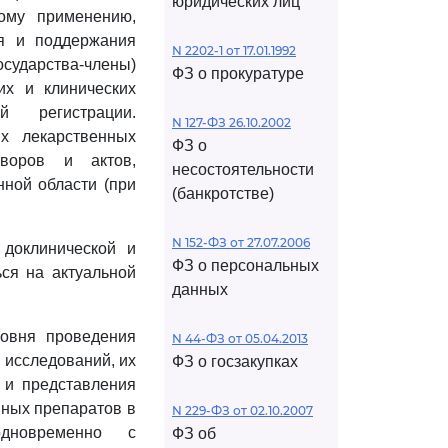
юридических лиц
ому применению,
ия и поддержания
N 2202-1 от 17.01.1992
осударства-члены)
ФЗ о прокуратуре
их и клинических
 регистрации.
N 127-ФЗ 26.10.2002
х лекарственных
ФЗ о
воров и актов,
несостоятельности
нной области (при
(банкротстве)
N 152-ФЗ от 27.07.2006
доклинической и
ФЗ о персональных
ся на актуальной
данных
овня проведения
N 44-ФЗ от 05.04.2013
 исследований, их
ФЗ о госзакупках
 и представления
нных препаратов в
N 229-ФЗ от 02.10.2007
одновременно с
ФЗ об