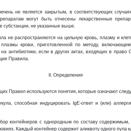
ечень не является закрытым, в соответствующих случаях
репаратам могут быть отнесены лекарственные препа
 субстанции, не указанные выше.
а не распространяются на цельную кровь, плазму и клет
 плазмы крови, приготовленной по методу, включающ
е на антибиотики, если в других актах, входящих в право 
щие Правила.
II. Определения
щих Правил используются понятия, которые означают след
екула, способная индуцировать IgE-ответ и (или) аллерг
набор контейнеров с однородным по составу содержимым,
овиях. Каждый контейнер содержит аликвоту одного пула к