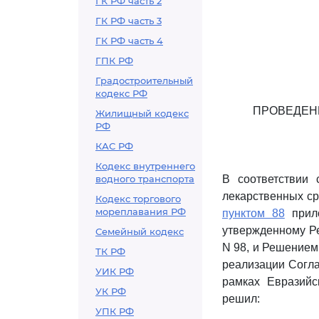
ГК РФ часть 2
ГК РФ часть 3
ГК РФ часть 4
ГПК РФ
Градостроительный
кодекс РФ
ПРОВЕДЕН
Жилищный кодекс
РФ
КАС РФ
Кодекс внутреннего
водного транспорта
В соответствии
лекарственных ср
Кодекс торгового
мореплавания РФ
пунктом 88
прило
утвержденному Ре
Семейный кодекс
N 98, и Решением 
ТК РФ
реализации Согла
УИК РФ
рамках Евразийс
УК РФ
решил:
УПК РФ