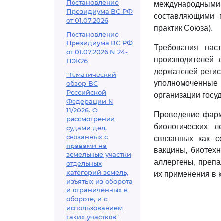
Постановление
международными
Президиума ВС РФ
составляющими 
от 01.07.2026
практик Союза).
Постановление
Президиума ВС РФ
Требования нас
от 01.07.2026 N 24-
производителей 
ПЭК26
держателей регис
"Тематический
уполномоченны
обзор ВС
Российской
организации госу
Федерации N
11/2026. О
Проведение фарма
рассмотрении
биологических л
судами дел,
связанных с
связанных как с
правами на
вакцины, биотех
земельные участки
аллергены, препа
отдельных
категорий земель,
их применения в 
изъятых из оборота
и ограниченных в
обороте, и с
использованием
таких участков"