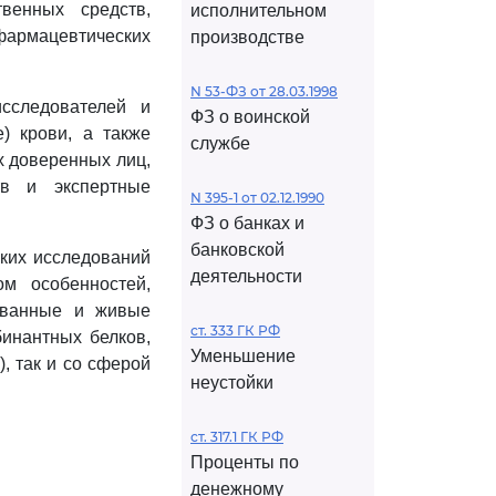
венных средств,
исполнительном
армацевтических
производстве
N 53-ФЗ от 28.03.1998
сследователей и
ФЗ о воинской
) крови, а также
службе
х доверенных лиц,
в и экспертные
N 395-1 от 02.12.1990
ФЗ о банках и
банковской
ских исследований
деятельности
ом особенностей,
рованные и живые
ст. 333 ГК РФ
инантных белков,
Уменьшение
, так и со сферой
неустойки
ст. 317.1 ГК РФ
Проценты по
денежному