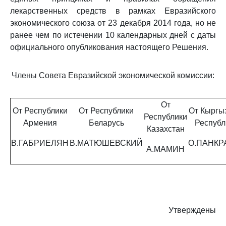
лекарственных средств в рамках Евразийского
экономического союза от 23 декабря 2014 года, но не
ранее чем по истечении 10 календарных дней с даты
официального опубликования настоящего Решения.
Члены Совета Евразийской экономической комиссии:
От
От Республики
От Республики
От Кыргы
Республики
Армения
Беларусь
Республ
Казахстан
В.ГАБРИЕЛЯН
В.МАТЮШЕВСКИЙ
О.ПАНКР
А.МАМИН
Утверждены