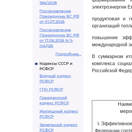
18А/2026
электроэнергии Е
Постановление
Президиума ВС РФ
продуктовая и г
от 01.07.2026
организаций топл
Постановление
Президиума ВС РФ
повышение эффе
от 17.06.2026 N 5-
международной эн
НАД26
Подробнее...
В суммарном ито
Кодексы СССР и
комплекса социа
РСФСР
Российской Федер
Водный кодекс
РСФСР
ГПК РСФСР
Гражданский
кодекс РСФСР
Наиме
Жилищный кодекс
меро
РСФСР
I. Эффективное
Земельный кодекс
РСФСР
Федерации соотв