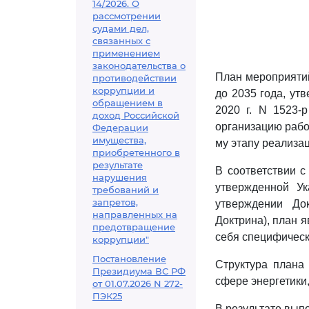
14/2026. О
рассмотрении
судами дел,
связанных с
применением
законодательства о
План мероприяти
противодействии
коррупции и
до 2035 года, ут
обращением в
2020 г. N 1523-р
доход Российской
организацию рабо
Федерации
имущества,
му этапу реализа
приобретенного в
результате
В соответствии 
нарушения
утвержденной У
требований и
запретов,
утверждении До
направленных на
Доктрина), план 
предотвращение
себя специфическ
коррупции"
Постановление
Структура плана 
Президиума ВС РФ
сфере энергетики
от 01.07.2026 N 272-
ПЭК25
В результате вып