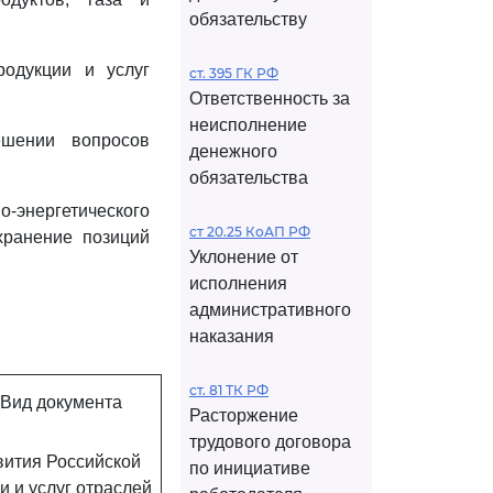
обязательству
родукции и услуг
ст. 395 ГК РФ
Ответственность за
неисполнение
ешении вопросов
денежного
обязательства
-энергетического
ст 20.25 КоАП РФ
хранение позиций
Уклонение от
исполнения
административного
наказания
ст. 81 ТК РФ
Вид документа
Расторжение
трудового договора
вития Российской
по инициативе
 и услуг отраслей