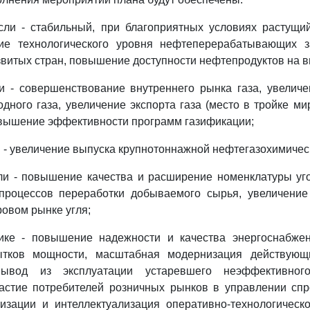
сли - стабильный, при благоприятных условиях растущи
ие технологического уровня нефтеперерабатывающих 
итых стран, повышение доступности нефтепродуктов на в
и - совершенствование внутреннего рынка газа, увелич
дного газа, увеличение экспорта газа (место в тройке м
повышение эффективности программ газификации;
 - увеличение выпуска крупнотоннажной нефтегазохимичес
ли - повышение качества и расширение номенклатуры уг
процессов переработки добываемого сырья, увеличение
овом рынке угля;
тике - повышение надежности и качества энергоснабжен
ытков мощности, масштабная модернизация действующ
ывод из эксплуатации устаревшего неэффективного
частие потребителей розничных рынков в управлении сп
изации и интеллектуализация оперативно-технологическ