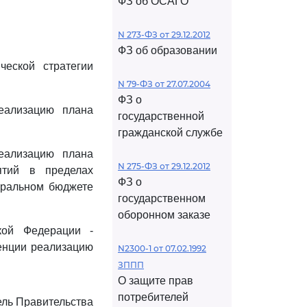
ФЗ об ОСАГО
N 273-ФЗ от 29.12.2012
ФЗ об образовании
еской стратегии
N 79-ФЗ от 27.07.2004
ФЗ о
еализацию плана
государственной
гражданской службе
еализацию плана
N 275-ФЗ от 29.12.2012
ятий в пределах
ФЗ о
еральном бюджете
государственном
оборонном заказе
кой Федерации -
енции реализацию
N2300-1 от 07.02.1992
ЗППП
О защите прав
потребителей
ль Правительства