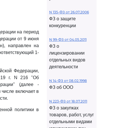
N 135-ФЗ от 26.07.2006
ФЗ о защите
конкуренции
ерации на период
дерации от 9 июня
N 99-ФЗ от 04.05.2011
ан), направлен на
ФЗ о
оответствующий 1-
лицензировании
отдельных видов
деятельности
йской Федерации,
19 г. N 216 "Об
N 14-ФЗ от 08.02.1998
рации" (далее -
ФЗ об ООО
м числе включает в
сти.
N 223-ФЗ от 18.07.2011
ФЗ о закупках
венной политики в
товаров, работ, услуг
отдельными видами