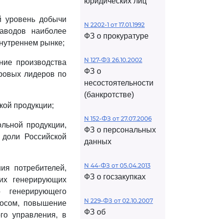
юридических лиц
й уровень добычи
N 2202-1 от 17.01.1992
заводов наиболее
ФЗ о прокуратуре
нутреннем рынке;
N 127-ФЗ 26.10.2002
ение производства
ФЗ о
ировых лидеров по
несостоятельности
(банкротстве)
кой продукции;
N 152-ФЗ от 27.07.2006
ольной продукции,
ФЗ о персональных
 доли Российской
данных
N 44-ФЗ от 05.04.2013
ия потребителей,
ФЗ о госзакупках
их генерирующих
 генерирующего
N 229-ФЗ от 02.10.2007
росом, повышение
ФЗ об
ого управления, в