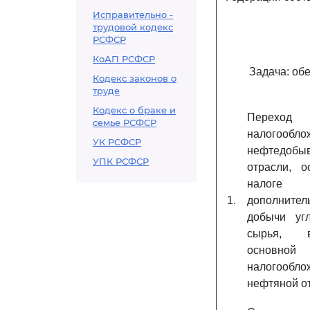
Исправительно -
трудовой кодекс
РСФСР
КоАП РСФСР
Задача: об
Кодекс законов о
труде
Кодекс о браке и
Переход
семье РСФСР
налогоо
УК РСФСР
нефтедобы
УПК РСФСР
отрасли, о
нало
1.
дополнител
добычи угл
сырья, 
основно
налогоо
нефтяной о