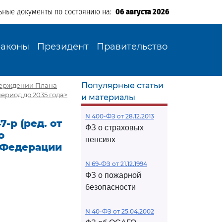
ьные документы по состоянию на:
06 августа 2026
Законы
Президент
Правительство
Популярные статьи
утверждении Плана
риод до 2035 года>
и материалы
N 400-ФЗ от 28.12.2013
-р (ред. от
ФЗ о страховых
о
пенсиях
 Федерации
N 69-ФЗ от 21.12.1994
ФЗ о пожарной
безопасности
N 40-ФЗ от 25.04.2002