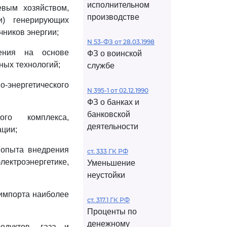
исполнительном
евым хозяйством,
производстве
и) генерирующих
ников энергии;
N 53-ФЗ от 28.03.1998
ления на основе
ФЗ о воинской
ных технологий;
службе
-энергетического
N 395-1 от 02.12.1990
ФЗ о банках и
банковской
ого комплекса,
деятельности
ации;
 опыта внедрения
ст. 333 ГК РФ
ктроэнергетике,
Уменьшение
неустойки
 импорта наиболее
ст. 317.1 ГК РФ
Проценты по
денежному
дуктов, газа и