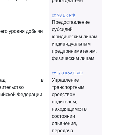
работодателя
ст. 78 БК РФ
Предоставление
субсидий
щего уровня добычи
юридическим лицам,
индивидуальным
предпринимателям,
физическим лицам
ст. 12.8 КоАП РФ
оклад в
Управление
вительство
транспортным
сийской Федерации
средством
водителем,
находящимся в
состоянии
опьянения,
передача