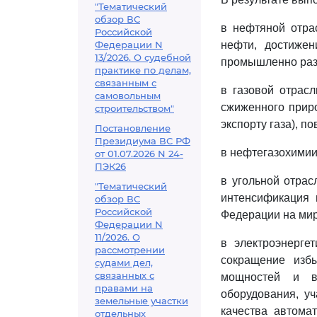
"Тематический
обзор ВС
в нефтяной отра
Российской
Федерации N
нефти, достижен
13/2026. О судебной
промышленно разв
практике по делам,
связанным с
в газовой отрасл
самовольным
сжиженного приро
строительством"
экспорту газа), 
Постановление
Президиума ВС РФ
в нефтегазохимии
от 01.07.2026 N 24-
ПЭК26
в угольной отрас
"Тематический
интенсификация 
обзор ВС
Российской
Федерации на мир
Федерации N
11/2026. О
в электроэнерге
рассмотрении
сокращение изб
судами дел,
связанных с
мощностей и в
правами на
оборудования, у
земельные участки
качества автомат
отдельных