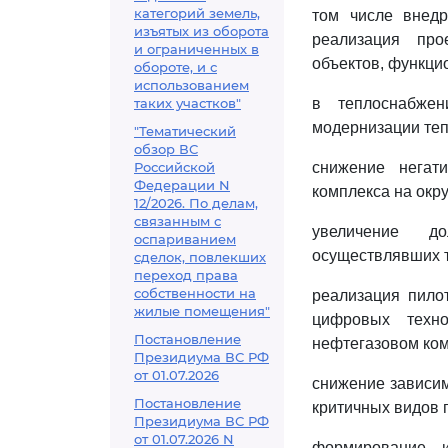
категорий земель,
том числе внедр
изъятых из оборота
реализация про
и ограниченных в
объектов, функци
обороте, и с
использованием
таких участков"
в теплоснабжен
модернизации теп
"Тематический
обзор ВС
Российской
снижение негати
Федерации N
комплекса на окр
12/2026. По делам,
связанным с
увеличение до
оспариванием
осуществлявших т
сделок, повлекших
переход права
собственности на
реализация пило
жилые помещения"
цифровых техно
Постановление
нефтегазовом ком
Президиума ВС РФ
от 01.07.2026
снижение зависим
Постановление
критичных видов 
Президиума ВС РФ
от 01.07.2026 N
формирование 