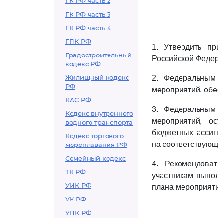
ГК РФ часть 2
ГК РФ часть 3
ГК РФ часть 4
ГПК РФ
1. Утвердить п
Градостроительный
Российской Федера
кодекс РФ
Жилищный кодекс
2. Федеральным
РФ
мероприятий, обе
КАС РФ
3. Федеральным
Кодекс внутреннего
мероприятий, о
водного транспорта
бюджетных ассиг
Кодекс торгового
на соответствующ
мореплавания РФ
Семейный кодекс
4. Рекомендова
ТК РФ
участникам выпо
УИК РФ
плана мероприяти
УК РФ
УПК РФ