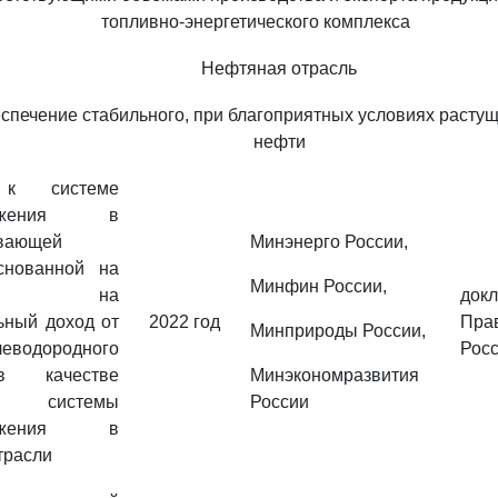
топливно-энергетического комплекса
Нефтяная отрасль
еспечение стабильного, при благоприятных условиях расту
нефти
 к системе
бложения в
вающей
Минэнерго России,
снованной на
Минфин России,
ге на
д
ьный доход от
2022 год
Пра
Минприроды России,
еводородного
Рос
в качестве
Минэкономразвития
й системы
России
бложения в
трасли