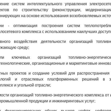
ение систем интеллектуального управления электросет
ектов по строительству (реконструкции, модернизаци
онирующих на основе использования возобновляемых источ
ии - оптимизация построения систем теплопотреб
лосетевого комплекса с использованием наилучших доступ
вного воздействия деятельности организаций топливно
ужающую среду;
ли ключевых организаций топливно-энергетическ
ехнологические, организационные и маркетинговые иннов
тных проектов и создание условий для распространения
логий и отраслевых платформенных решений в эле
плексе и угольной отрасли;
ости организаций топливно-энергетического комплекса от
промышленной продукции и инжиниринговых услуг;
и функционирование общих рынков нефти, нефтепро