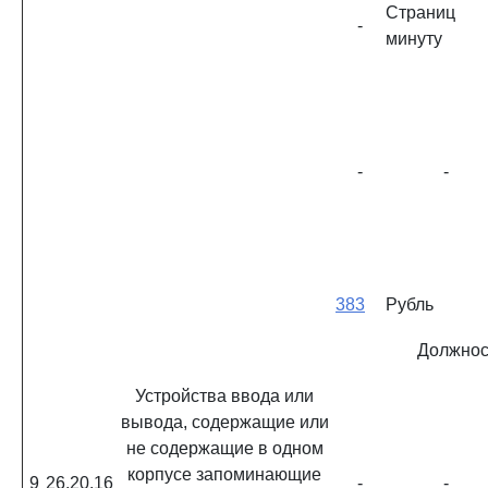
Страниц
-
минуту
-
-
383
Рубль
Должнос
Устройства ввода или
вывода, содержащие или
не содержащие в одном
корпусе запоминающие
9
26.20.16
-
-