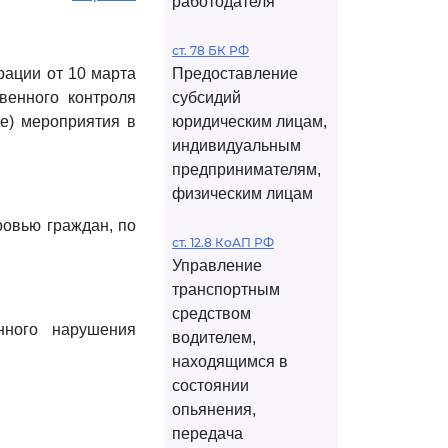
работодателя
ст. 78 БК РФ
ации от 10 марта
Предоставление
венного контроля
субсидий
ые) мероприятия в
юридическим лицам,
индивидуальным
предпринимателям,
физическим лицам
ровью граждан, по
ст. 12.8 КоАП РФ
Управление
транспортным
средством
нного нарушения
водителем,
находящимся в
состоянии
опьянения,
передача