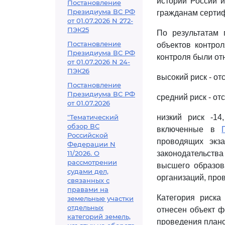
истории России 
Постановление
Президиума ВС РФ
гражданам серти
от 01.07.2026 N 272-
ПЭК25
По результатам 
Постановление
объектов контро
Президиума ВС РФ
контроля были от
от 01.07.2026 N 24-
ПЭК26
высокий риск - от
Постановление
Президиума ВС РФ
средний риск - от
от 01.07.2026
"Тематический
низкий риск -14
обзор ВС
включенные в
Российской
проводящих экз
Федерации N
11/2026. О
законодательств
рассмотрении
высшего образов
судами дел,
организаций, про
связанных с
правами на
Категория риска
земельные участки
отдельных
отнесен объект ф
категорий земель,
проведения плано