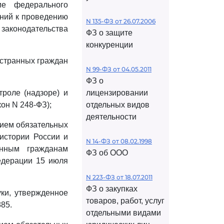
ие федерального
аний к проведению
N 135-ФЗ от 26.07.2006
 законодательства
ФЗ о защите
конкуренции
остранных граждан
N 99-ФЗ от 04.05.2011
ФЗ о
троле (надзоре) и
лицензировании
он N 248-ФЗ);
отдельных видов
деятельности
нием обязательных
 истории России и
N 14-ФЗ от 08.02.1998
анным гражданам
ФЗ об ООО
едерации 15 июля
N 223-ФЗ от 18.07.2011
ФЗ о закупках
ки, утвержденное
товаров, работ, услуг
85.
отдельными видами