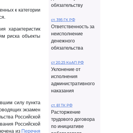
обязательству
енных к категории
ся.
ст. 395 ГК РФ
Ответственность за
ия характеристик
неисполнение
ям риска объекты
денежного
обязательства
ст 20.25 КоАП РФ
Уклонение от
исполнения
административного
наказания
ившим силу пункта
ст. 81 ТК РФ
роводящих экзамен
Расторжение
льства Российской
трудового договора
ования Российской
по инициативе
лючена из
Перечня