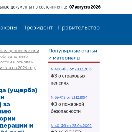
льные документы по состоянию на:
07 августа 2026
Законы
Президент
Правительство
Популярные статьи
оном ценностям при
 обязательных
и материалы
России и основам
ката на 2024 год"
N 400-ФЗ от 28.12.2013
ФЗ о страховых
пенсиях
а (ущерба)
ии
N 69-ФЗ от 21.12.1994
 за
ФЗ о пожарной
нию
безопасности
тории
едерации и
N 40-ФЗ от 25.04.2002