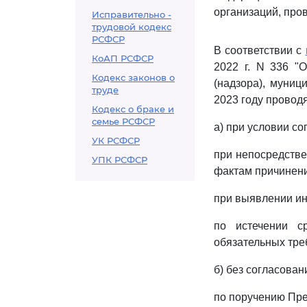
организаций, про
Исправительно -
трудовой кодекс
РСФСР
В соответствии с
КоАП РСФСР
2022 г. N 336 "
Кодекс законов о
(надзора), муниц
труде
2023 году провод
Кодекс о браке и
семье РСФСР
а) при условии со
УК РСФСР
при непосредстве
УПК РСФСР
фактам причинени
при выявлении ин
по истечении с
обязательных треб
б) без согласован
по поручению Пре