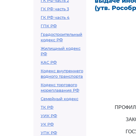
выдаче ино
ГК РФ часть 2
(утв. Рособр
ГК РФ часть 3
ГК РФ часть 4
ГПК РФ
Градостроительный
кодекс РФ
Жилищный кодекс
РФ
КАС РФ
Кодекс внутреннего
водного транспорта
Кодекс торгового
мореплавания РФ
Семейный кодекс
ТК РФ
ПРОФИЛ
УИК РФ
ЗАК
УК РФ
ГОС
УПК РФ