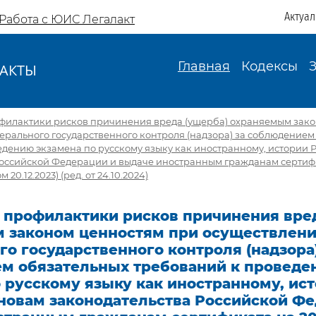
Актуа
Работа с ЮИС Легалакт
Главная
Кодексы
АКТЫ
И
филактики рисков причинения вреда (ущерба) охраняемым зак
рального государственного контроля (надзора) за соблюдением
дению экзамена по русскому языку как иностранному, истории 
Российской Федерации и выдаче иностранным гражданам сертифи
 20.12.2023) (ред. от 24.10.2024)
 профилактики рисков причинения вред
 законом ценностям при осуществлен
о государственного контроля (надзора)
м обязательных требований к проведе
 русскому языку как иностранному, ис
сновам законодательства Российской Ф