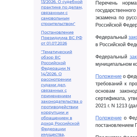
13/2026. О судебной
Перечень норма
практике по делам,
государственного
связанным с
экзамена по русс
самовольным
строительством"
Российской Федер
Постановление
Федеральный
зак
Президиума ВС РФ
от 01.07.2026
в Российской Фед
"Тематический
Федеральный
за
обзор ВС
Российской
муниципальном ко
Федерации N
14/2026. О
Положение
о фед
рассмотрении
требований к про
судами дел,
связанных с
основам законо
применением
сертификата, ут
законодательства о
2021 г. N 1213 (д
противодействии
коррупции и
обращением в
Положение
о Фед
доход Российской
постановлением П
Федерации
имущества,