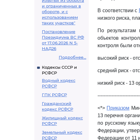
изъятых из оборота
и ограниченных в
В соответствии с
обороте, и с
использованием
низкого риска, п
таких участков"
По результатам 
Постановление
Президиума ВС РФ
объектов контро
от 17.06.2026 N 5-
контроля были от
НАД26
Подробнее...
высокий риск - от
Кодексы СССР и
средний риск - от
РСФСР
Водный кодекс
низкий риск - 13 
РСФСР
ГПК РСФСР
---------------------------
Гражданский
<*>
Приказом
Мино
кодекс РСФСР
13 перечня орган
Жилищный кодекс
по русскому язык
РСФСР
Федерации, утвер
Земельный кодекс
РСФСР
Федерации от 11 