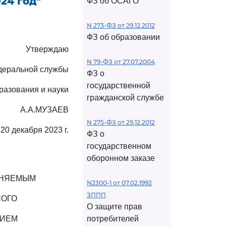
24 год"
ФЗ об ОСАГО
N 273-ФЗ от 29.12.2012
ФЗ об образовании
Утверждаю
N 79-ФЗ от 27.07.2004
деральной службы
ФЗ о
государственной
разования и науки
гражданской службе
А.А.МУЗАЕВ
N 275-ФЗ от 29.12.2012
20 декабря 2023 г.
ФЗ о
государственном
оборонном заказе
АНЯЕМЫМ
N2300-1 от 07.02.1992
ЗППП
НОГО
О защите прав
НИЕМ
потребителей