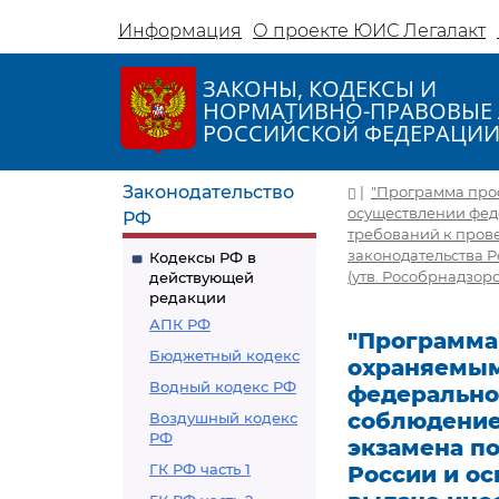
Информация
О проекте ЮИС Легалакт
ЗАКОНЫ, КОДЕКСЫ И
НОРМАТИВНО-ПРАВОВЫЕ 
РОССИЙСКОЙ ФЕДЕРАЦИ
Законодательство
|
"Программа про
осуществлении феде
РФ
требований к прове
законодательства 
Кодексы РФ в
(утв. Рособрнадзором
действующей
редакции
АПК РФ
"Программа
Бюджетный кодекс
охраняемым
Водный кодекс РФ
федеральног
соблюдение
Воздушный кодекс
РФ
экзамена по
ГК РФ часть 1
России и о