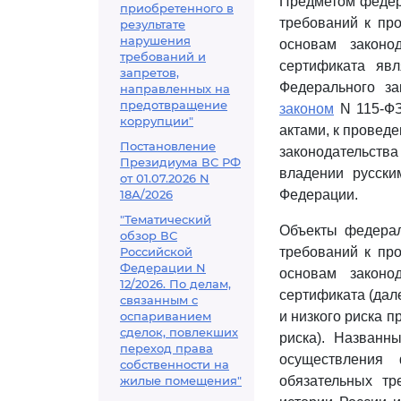
Предметом федера
приобретенного в
требований к про
результате
нарушения
основам законо
требований и
сертификата яв
запретов,
Федерального за
направленных на
предотвращение
законом
N 115-ФЗ
коррупции"
актами, к проведе
Постановление
законодательств
Президиума ВС РФ
владении русски
от 01.07.2026 N
18А/2026
Федерации.
"Тематический
Объекты федерал
обзор ВС
Российской
требований к про
Федерации N
основам законо
12/2026. По делам,
сертификата (дале
связанным с
оспариванием
и низкого риска 
сделок, повлекших
риска). Названн
переход права
осуществления 
собственности на
жилые помещения"
обязательных тр