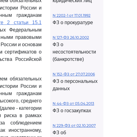
нием обязательных
юридических лиц
 истории России и
анным гражданам
N 2202-1 от 17.01.1992
те 2 статьи 15.1
ФЗ о прокуратуре
нных Федеральным
ивными правовыми
N 127-ФЗ 26.10.2002
 России и основам
ФЗ о
м сертификатов о
несостоятельности
ьства Российской
(банкротстве)
N 152-ФЗ от 27.07.2006
ием обязательных
ФЗ о персональных
 истории России и
данных
анным гражданам
ысокого, среднего
N 44-ФЗ от 05.04.2013
далее - категории
ФЗ о госзакупках
м риска в рамках
 за соблюдением
N 229-ФЗ от 02.10.2007
ак иностранному,
ФЗ об