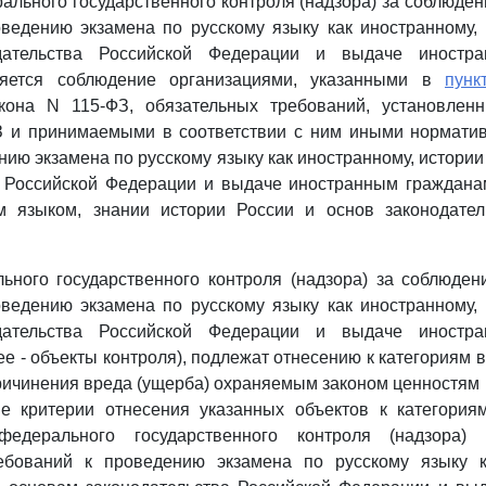
льного государственного контроля (надзора) за соблюде
ведению экзамена по русскому языку как иностранному,
дательства Российской Федерации и выдаче иностр
ляется соблюдение организациями, указанными в
пунк
кона N 115-ФЗ, обязательных требований, установле
 и принимаемыми в соответствии с ним иными нормат
нию экзамена по русскому языку как иностранному, истории
а Российской Федерации и выдаче иностранным граждана
м языком, знании истории России и основ законодател
ьного государственного контроля (надзора) за соблюден
ведению экзамена по русскому языку как иностранному,
дательства Российской Федерации и выдаче иностр
е - объекты контроля), подлежат отнесению к категориям в
причинения вреда (ущерба) охраняемым законом ценностям (
ые критерии отнесения указанных объектов к категория
федерального государственного контроля (надзора)
ебований к проведению экзамена по русскому языку к