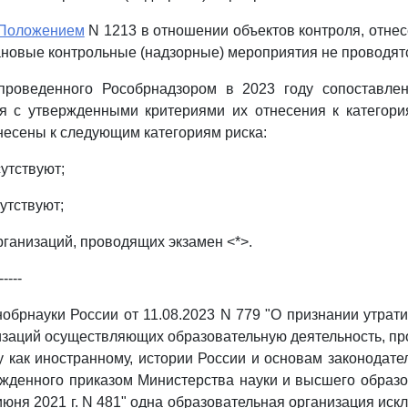
Положением
N 1213 в отношении объектов контроля, отнес
лановые контрольные (надзорные) мероприятия не проводят
проведенного Рособрнадзором в 2023 году сопоставлен
ля с утвержденными критериями их отнесения к категори
несены к следующим категориям риска:
сутствуют;
сутствуют;
организаций, проводящих экзамен <*>.
-----
брнауки России от 11.08.2023 N 779 "О признании утрат
изаций осуществляющих образовательную деятельность, п
у как иностранному, истории России и основам законодате
жденного приказом Министерства науки и высшего образ
июня 2021 г. N 481" одна образовательная организация иск