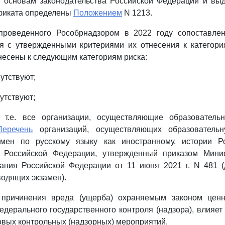
и основам законодательства Российской Федерации и вы
фиката определены
Положением
N 1213.
проведенного Рособрнадзором в 2022 году сопоставлен
ля с утвержденными критериями их отнесения к категори
несены к следующим категориям риска:
сутствуют;
сутствуют;
, т.е. все организации, осуществляющие образовательн
Перечень
организаций, осуществляющих образовательну
амен по русскому языку как иностранному, истории Р
а Российской Федерации, утвержденный приказом Мини
ания Российской Федерации от 11 июня 2021 г. N 481 (
водящих экзамен).
 причинения вреда (ущерба) охраняемым законом ценн
едерального государственного контроля (надзора), влияет
вых контрольных (надзорных) мероприятий.