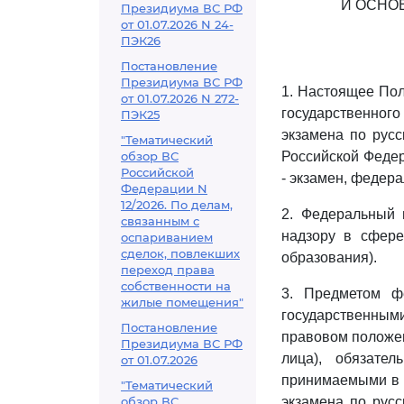
И ОСНО
Президиума ВС РФ
от 01.07.2026 N 24-
ПЭК26
Постановление
Президиума ВС РФ
1. Настоящее Пол
от 01.07.2026 N 272-
государственного
ПЭК25
экзамена по русс
"Тематический
обзор ВС
Российской Федер
Российской
- экзамен, федера
Федерации N
12/2026. По делам,
2. Федеральный 
связанным с
надзору в сфере
оспариванием
сделок, повлекших
образования).
переход права
собственности на
3. Предметом фе
жилые помещения"
государственными
Постановление
правовом положен
Президиума ВС РФ
лица), обязате
от 01.07.2026
принимаемыми в 
"Тематический
обзор ВС
экзамена по русс