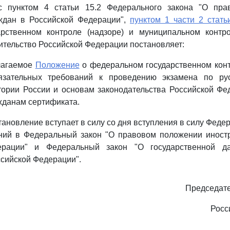
с пунктом 4 статьи 15.2 Федерального закона "О пр
ждан в Российской Федерации",
пунктом 1 части 2 стать
арственном контроле (надзоре) и муниципальном контр
тельство Российской Федерации постановляет:
илагаемое
Положение
о федеральном государственном конт
язательных требований к проведению экзамена по рус
тории России и основам законодательства Российской Ф
жданам сертификата.
тановление вступает в силу со дня вступления в силу Феде
ний в Федеральный закон "О правовом положении иност
ерации" и Федеральный закон "О государственной дак
ссийской Федерации".
Председате
Росс