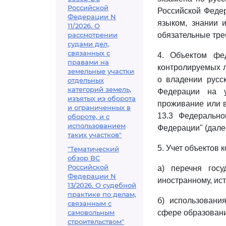
Российской
Российской Феде
Федерации N
языком, знании 
11/2026. О
рассмотрении
обязательные тре
судами дел,
связанных с
4. Объектом фед
правами на
контролируемых 
земельные участки
о владении русс
отдельных
категорий земель,
Федерации на у
изъятых из оборота
проживание или в
и ограниченных в
13.3 Федеральн
обороте, и с
использованием
Федерации" (далее
таких участков"
5. Учет объектов 
"Тематический
обзор ВС
Российской
а) перечня гос
Федерации N
иностранному, ис
13/2026. О судебной
практике по делам,
б) использовани
связанным с
самовольным
сфере образовани
строительством"