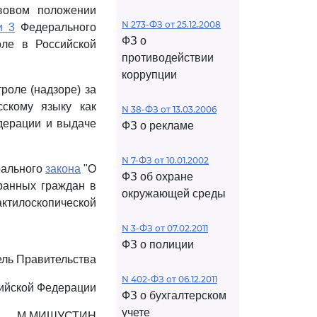
авовом положении
N 273-ФЗ от 25.12.2008
и 3
Федерального
ФЗ о
оле в Российской
противодействии
коррупции
роле (надзоре) за
скому языку как
N 38-ФЗ от 13.03.2006
едерации и выдаче
ФЗ о рекламе
N 7-ФЗ от 10.01.2002
рального
закона
"О
ФЗ об охране
ранных граждан в
окружающей среды
тилоскопической
N 3-ФЗ от 07.02.2011
ФЗ о полиции
ль Правительства
N 402-ФЗ от 06.12.2011
ийской Федерации
ФЗ о бухгалтерском
учете
М.МИШУСТИН