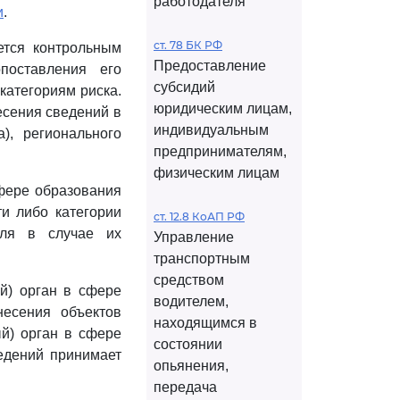
работодателя
и
.
ст. 78 БК РФ
ется контрольным
Предоставление
поставления его
субсидий
категориям риска.
юридическим лицам,
есения сведений в
индивидуальным
), регионального
предпринимателям,
физическим лицам
сфере образования
и либо категории
ст. 12.8 КоАП РФ
оля в случае их
Управление
транспортным
средством
й) орган в сфере
водителем,
несения объектов
находящимся в
ый) орган в сфере
состоянии
едений принимает
опьянения,
передача