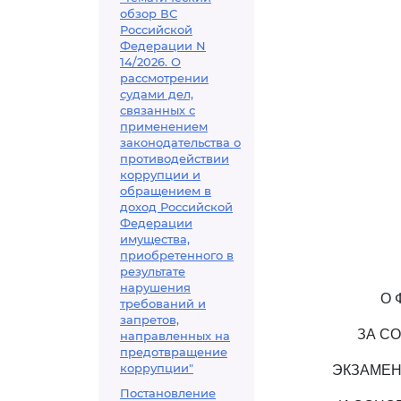
обзор ВС
Российской
Федерации N
14/2026. О
рассмотрении
судами дел,
связанных с
применением
законодательства о
противодействии
коррупции и
обращением в
доход Российской
Федерации
имущества,
приобретенного в
результате
нарушения
О 
требований и
запретов,
ЗА С
направленных на
предотвращение
коррупции"
ЭКЗАМЕН
Постановление