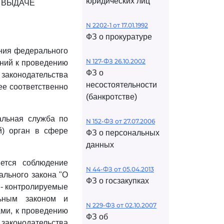
юридических лиц
 ВЫДАЧЕ
N 2202-1 от 17.01.1992
ФЗ о прокуратуре
ения федерального
N 127-ФЗ 26.10.2002
аний к проведению
ФЗ о
 законодательства
несостоятельности
ее соответственно
(банкротстве)
альная служба по
N 152-ФЗ от 27.07.2006
й) орган в сфере
ФЗ о персональных
данных
яется соблюдение
N 44-ФЗ от 05.04.2013
ального закона "О
ФЗ о госзакупках
 - контролируемые
льным законом и
N 229-ФЗ от 02.10.2007
ми, к проведению
ФЗ об
 законодательства