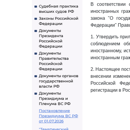
В соответствии 
Судебная практика
иностранных гра
высших судов РФ
закона "О госуд
Законы Российской
Федерации
Федерации" Прави
Документы
Президента
1. Утвердить пр
Российской
соблюдением об
Федерации
иностранному, ис
Документы
иностранным гра
Правительства
Российской
Федерации
2. Настоящее пос
Документы органов
внесении измене
государственной
Российской Фед
власти РФ
регистрации в Ро
Документы
Президиума и
Пленума ВС РФ
Постановление
Президиума ВС РФ
от 01.07.2026
"Тематический