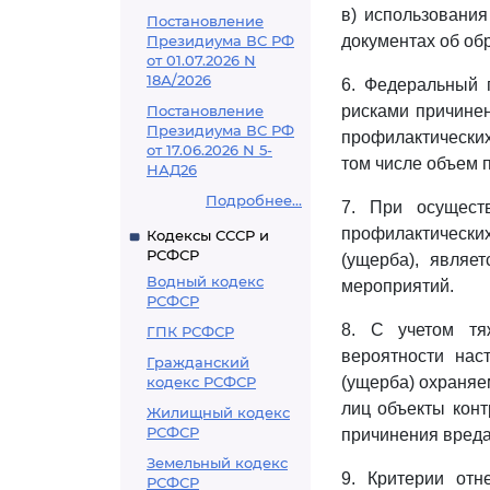
в) использовани
Постановление
Президиума ВС РФ
документах об обр
от 01.07.2026 N
18А/2026
6. Федеральный 
Постановление
рисками причине
Президиума ВС РФ
профилактически
от 17.06.2026 N 5-
том числе объем 
НАД26
Подробнее...
7. При осуществ
профилактическ
Кодексы СССР и
РСФСР
(ущерба), являе
Водный кодекс
мероприятий.
РСФСР
8. С учетом тя
ГПК РСФСР
вероятности нас
Гражданский
кодекс РСФСР
(ущерба) охраняе
лиц объекты конт
Жилищный кодекс
РСФСР
причинения вреда
Земельный кодекс
9. Критерии отн
РСФСР