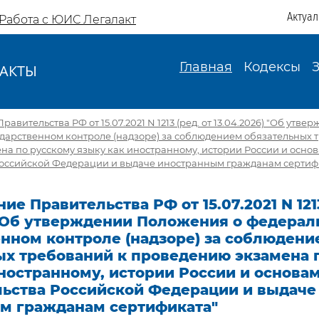
Актуа
Работа с ЮИС Легалакт
Главная
Кодексы
АКТЫ
И
авительства РФ от 15.07.2021 N 1213 (ред. от 13.04.2026) "Об ут
дарственном контроле (надзоре) за соблюдением обязательных 
а по русскому языку как иностранному, истории России и осно
Российской Федерации и выдаче иностранным гражданам сертиф
ие Правительства РФ от 15.07.2021 N 1213
) "Об утверждении Положения о федера
енном контроле (надзоре) за соблюдени
ых требований к проведению экзамена 
ностранному, истории России и основа
льства Российской Федерации и выдаче
м гражданам сертификата"