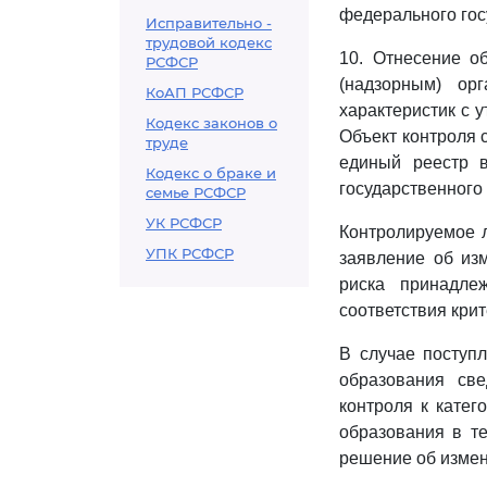
федерального гос
Исправительно -
трудовой кодекс
10. Отнесение о
РСФСР
(надзорным) ор
КоАП РСФСР
характеристик с 
Кодекс законов о
Объект контроля 
труде
единый реестр в
Кодекс о браке и
государственного 
семье РСФСР
УК РСФСР
Контролируемое л
УПК РСФСР
заявление об из
риска принадле
соответствия крит
В случае поступ
образования све
контроля к катег
образования в т
решение об измен