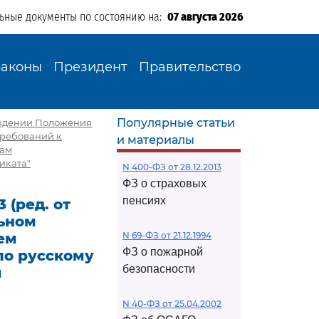
льные документы по состоянию на:
07 августа 2026
Законы
Президент
Правительство
Популярные статьи
верждении Положения
требований к
и материалы
вам
иката"
N 400-ФЗ от 28.12.2013
ФЗ о страховых
пенсиях
 (ред. от
льном
ем
N 69-ФЗ от 21.12.1994
ФЗ о пожарной
по русскому
безопасности
м
N 40-ФЗ от 25.04.2002