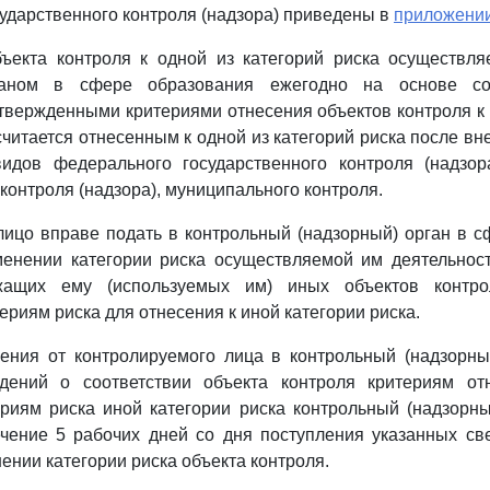
ударственного контроля (надзора) приведены в
приложени
бъекта контроля к одной из категорий риска осуществля
ганом в сфере образования ежегодно на основе со
утвержденными критериями отнесения объектов контроля к 
считается отнесенным к одной из категорий риска после вн
идов федерального государственного контроля (надзора
контроля (надзора), муниципального контроля.
ицо вправе подать в контрольный (надзорный) орган в 
менении категории риска осуществляемой им деятельност
жащих ему (используемых им) иных объектов контр
ериям риска для отнесения к иной категории риска.
ления от контролируемого лица в контрольный (надзорны
дений о соответствии объекта контроля критериям от
ориям риска иной категории риска контрольный (надзорн
ечение 5 рабочих дней со дня поступления указанных св
ении категории риска объекта контроля.