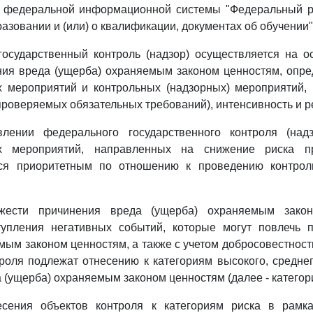
я федеральной информационной системы "Федеральный р
азовании и (или) о квалификации, документах об обучении"
государственный контроль (надзор) осуществляется на о
ния вреда (ущерба) охраняемым законом ценностям, опр
х мероприятий и контрольных (надзорных) мероприятий, 
проверяемых обязательных требований), интенсивность и р
лении федерального государственного контроля (над
их мероприятий, направленных на снижение риска п
тся приоритетным по отношению к проведению контрол
жести причинения вреда (ущерба) охраняемым зако
тупления негативных событий, которые могут повлечь 
мым законом ценностям, а также с учетом добросовестнос
роля подлежат отнесению к категориям высокого, среднег
 (ущерба) охраняемым законом ценностям (далее - категори
есения объектов контроля к категориям риска в рамк