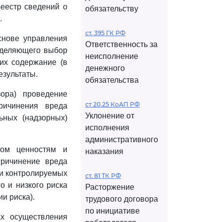
еестр сведений о
обязательству
.
ст. 395 ГК РФ
снове управления
Ответственность за
еделяющего выбор
неисполнение
их содержание (в
денежного
езультаты.
обязательства
зора) проведение
ст 20.25 КоАП РФ
ричинения вреда
Уклонение от
ьных (надзорных)
исполнения
административного
ном ценностям и
наказания
причинение вреда
ти контролируемых
ст. 81 ТК РФ
о и низкого риска
Расторжение
и риска).
трудового договора
по инициативе
ах осуществления