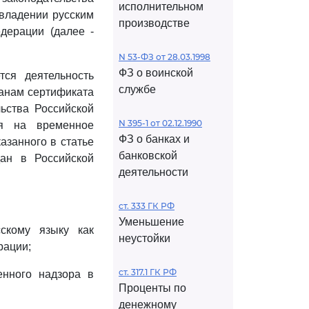
исполнительном
владении русским
производстве
дерации (далее -
N 53-ФЗ от 28.03.1998
ФЗ о воинской
тся деятельность
службе
анам сертификата
ьства Российской
N 395-1 от 02.12.1990
ия на временное
ФЗ о банках и
азанного в статье
банковской
ан в Российской
деятельности
ст. 333 ГК РФ
Уменьшение
скому языку как
неустойки
рации;
ст. 317.1 ГК РФ
енного надзора в
Проценты по
денежному