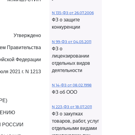
N 135-ФЗ от 26.07.2006
ФЗ о защите
конкуренции
Утверждено
N 99-ФЗ от 04.05.2011
ем Правительства
ФЗ о
лицензировании
ийской Федерации
отдельных видов
деятельности
юля 2021 г. N 1213
N 14-ФЗ от 08.02.1998
ФЗ об ООО
РЕ)
N 223-ФЗ от 18.07.2011
ДЕНИЮ
ФЗ о закупках
товаров, работ, услуг
И РОССИИ
отдельными видами