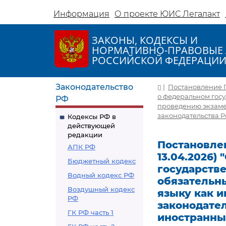
Информация
О проекте ЮИС Легалакт
ЗАКОНЫ, КОДЕКСЫ И
НОРМАТИВНО-ПРАВОВЫЕ 
РОССИЙСКОЙ ФЕДЕРАЦИ
Законодательство
|
Постановление Пр
о федеральном госу
РФ
проведению экзамен
законодательства 
Кодексы РФ в
действующей
редакции
Постановлен
АПК РФ
13.04.2026
Бюджетный кодекс
государств
Водный кодекс РФ
обязательн
Воздушный кодекс
языку как и
РФ
законодате
ГК РФ часть 1
иностранны