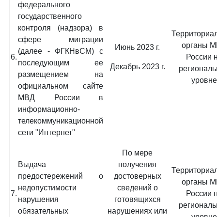
федерального
государственного
контроля (надзора) в
Территориа
сфере миграции
органы 
Июнь 2023 г.
(далее - ФГКНвСМ) с
6.
России 
последующим ее
Декабрь 2023 г.
региональ
размещением на
уровне
официальном сайте
МВД России в
информационно-
телекоммуникационной
сети "Интернет"
По мере
Выдача
получения
Территориа
предостережений о
достоверных
органы 
недопустимости
сведений о
7.
России 
нарушения
готовящихся
региональ
обязательных
нарушениях или
уровне