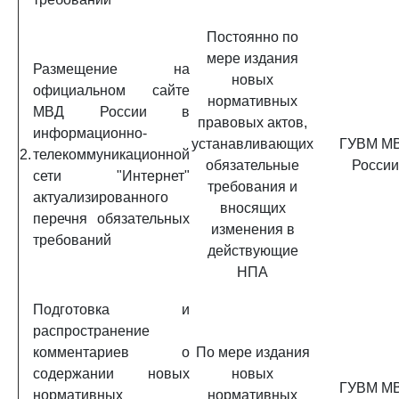
Постоянно по
мере издания
Размещение на
новых
официальном сайте
нормативных
МВД России в
правовых актов,
информационно-
устанавливающих
ГУВМ М
2.
телекоммуникационной
обязательные
России
сети "Интернет"
требования и
актуализированного
вносящих
перечня обязательных
изменения в
требований
действующие
НПА
Подготовка и
распространение
комментариев о
По мере издания
содержании новых
новых
ГУВМ М
нормативных
нормативных