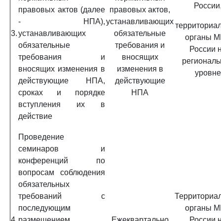
России
правовых актов (далее
правовых актов,
- НПА),
устанавливающих
территориа
3.
устанавливающих
обязательные
органы 
обязательные
требования и
России 
требования и
вносящих
региональ
вносящих изменения в
изменения в
уровне
действующие НПА,
действующие
сроках и порядке
НПА
вступления их в
действие
Проведение
семинаров и
конференций по
вопросам соблюдения
обязательных
требований с
Территориа
последующим
органы 
4.
размещением
Ежеквартально
России 