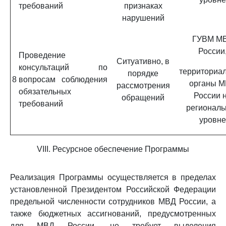
требований
признаках
нарушений
ГУВМ М
России
Проведение
Ситуативно, в
консультаций по
территориа
порядке
8
вопросам соблюдения
органы 
рассмотрения
обязательных
России 
обращений
требований
региональ
уровне
VIII. Ресурсное обеспечение Программы
Реализация Программы осуществляется в пределах
установленной Президентом Российской Федерации
предельной численности сотрудников МВД России, а
также бюджетных ассигнований, предусмотренных
для МВД России, не требует выделения