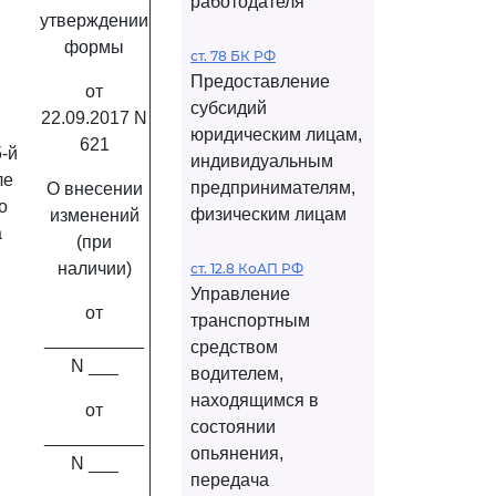
работодателя
утверждении
формы
ст. 78 БК РФ
Предоставление
от
субсидий
22.09.2017 N
юридическим лицам,
621
5-й
индивидуальным
ле
предпринимателям,
О внесении
о
физическим лицам
изменений
а
(при
наличии)
ст. 12.8 КоАП РФ
Управление
от
транспортным
__________
средством
N ___
водителем,
находящимся в
от
состоянии
__________
опьянения,
N ___
передача