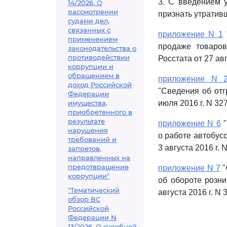
3. С введением 
14/2026. О
рассмотрении
признать утратив
судами дел,
связанных с
приложение N 1
применением
продаже товаров
законодательства о
противодействии
Росстата от 27 авг
коррупции и
обращением в
приложение N 
доход Российской
"Сведения об отг
Федерации
имущества,
июля 2016 г. N 327
приобретенного в
результате
приложение N 6
"
нарушения
о работе автобус
требований и
3 августа 2016 г. 
запретов,
направленных на
предотвращение
приложение N 7
"
коррупции"
об обороте розни
"Тематический
августа 2016 г. N 
обзор ВС
Российской
Федерации N
13/2026. О судебной