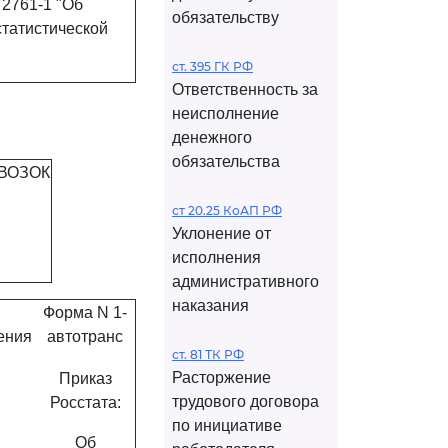
 2761-1 "Об
обязательству
статистической
ст. 395 ГК РФ
Ответственность за
неисполнение
денежного
обязательства
ВОЗОК
ст 20.25 КоАП РФ
Уклонение от
исполнения
административного
наказания
Форма N 1-
ения
автотранс
ст. 81 ТК РФ
Расторжение
Приказ
трудового договора
Росстата:
по инициативе
Об