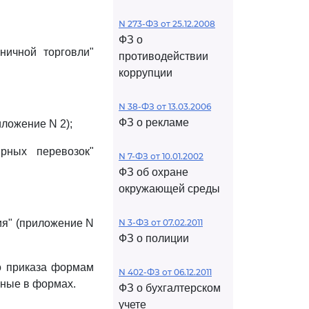
N 273-ФЗ от 25.12.2008
ФЗ о
ничной торговли"
противодействии
коррупции
N 38-ФЗ от 13.03.2006
ФЗ о рекламе
ложение N 2);
рных перевозок"
N 7-ФЗ от 10.01.2002
ФЗ об охране
окружающей среды
ия" (приложение N
N 3-ФЗ от 07.02.2011
ФЗ о полиции
 приказа формам
N 402-ФЗ от 06.12.2011
нные в формах.
ФЗ о бухгалтерском
учете