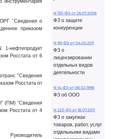
о инструментария
N 135-ФЗ от 26.07.2006
ФЗ о защите
ТОРГ "Сведения о
конкуренции
жденное приказом
N 99-ФЗ от 04.05.2011
 1-нефтепродукт
ФЗ о
зом Росстата от 6
лицензировании
отдельных видов
деятельности
отранс "Сведения
казом Росстата от
N 14-ФЗ от 08.02.1998
ФЗ об ООО
Г (ПМ) "Сведения
зом Росстата от 4
N 223-ФЗ от 18.07.2011
ФЗ о закупках
товаров, работ, услуг
отдельными видами
Руководитель