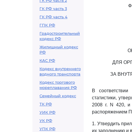
ГК РФ часть 2
Ф
ГК РФ часть 3
ГК РФ часть 4
ГПК РФ
Градостроительный
кодекс РФ
Жилищный кодекс
О
РФ
КАС РФ
ДЛЯ ОР
Кодекс внутреннего
водного транспорта
ЗА ВНУТ
Кодекс торгового
мореплавания РФ
В соответстви
Семейный кодекс
статистики, утве
ТК РФ
2008 г. N 420, 
распоряжением Пр
УИК РФ
УК РФ
1. Утвердить при
УПК РФ
их заполнению и в