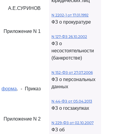
юридических лиц
А.Е.СУРИНОВ
N 2202-1 от 17.01.1992
ФЗ о прокуратуре
Приложение N 1
N 127-ФЗ 26.10.2002
ФЗ о
несостоятельности
(банкротстве)
N 152-ФЗ от 27.07.2006
ФЗ о персональных
данных
я
форма
. - Приказ
N 44-ФЗ от 05.04.2013
ФЗ о госзакупках
Приложение N 2
N 229-ФЗ от 02.10.2007
ФЗ об