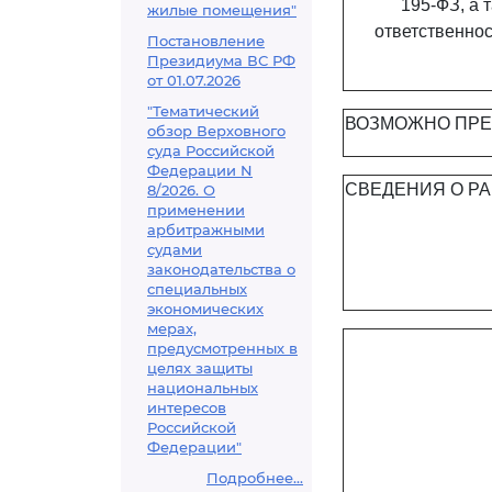
195-ФЗ, а 
жилые помещения"
ответственнос
Постановление
Президиума ВС РФ
от 01.07.2026
"Тематический
ВОЗМОЖНО ПРЕ
обзор Верховного
суда Российской
Федерации N
СВЕДЕНИЯ О Р
8/2026. О
применении
арбитражными
судами
законодательства о
специальных
экономических
мерах,
предусмотренных в
целях защиты
национальных
интересов
Российской
Федерации"
Подробнее...