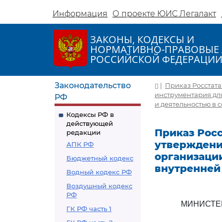
Информация
О проекте ЮИС Легалакт
ЗАКОНЫ, КОДЕКСЫ И
НОРМАТИВНО-ПРАВОВЫЕ 
РОССИЙСКОЙ ФЕДЕРАЦИ
Законодательство
|
Приказ Росстата 
инструментария дл
РФ
и деятельностью в 
Кодексы РФ в
действующей
Приказ Росст
редакции
утверждени
АПК РФ
организаци
Бюджетный кодекс
внутренней 
Водный кодекс РФ
Воздушный кодекс
РФ
МИНИСТЕ
ГК РФ часть 1