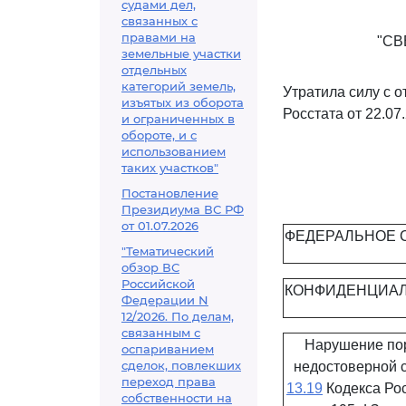
судами дел,
связанных с
правами на
"СВ
земельные участки
отдельных
категорий земель,
Утратила силу с о
изъятых из оборота
Росстата от 22.07
и ограниченных в
обороте, и с
использованием
таких участков"
Постановление
Президиума ВС РФ
от 01.07.2026
ФЕДЕРАЛЬНОЕ 
"Тематический
обзор ВС
Российской
КОНФИДЕНЦИАЛ
Федерации N
12/2026. По делам,
связанным с
Нарушение пор
оспариванием
сделок, повлекших
недостоверной 
переход права
13.19
Кодекса Ро
собственности на