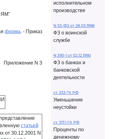
исполнительном
производстве
ЛЯМ"
N 53-ФЗ от 28.03.1998
ая
форма
. - Приказ
ФЗ о воинской
службе
N 395-1 от 02.12.1990
ФЗ о банках и
Приложение N 3
банковской
деятельности
ст. 333 ГК РФ
ИИ
Уменьшение
неустойки
 представление
ст. 317.1 ГК РФ
новленную
статьей
Проценты по
 от 30.12.2001 N
денежному