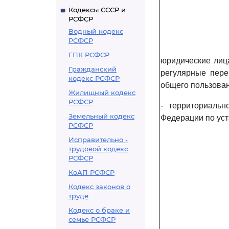
Кодексы СССР и
РСФСР
Водный кодекс
РСФСР
ГПК РСФСР
юридические лиц
Гражданский
регулярные пере
кодекс РСФСР
общего пользован
Жилищный кодекс
РСФСР
- территориальн
Земельный кодекс
Федерации по уст
РСФСР
Исправительно -
трудовой кодекс
РСФСР
КоАП РСФСР
Кодекс законов о
труде
Кодекс о браке и
семье РСФСР