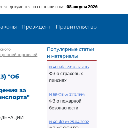
ьные документы по состоянию на:
08 августа 2026
Законы
Президент
Правительство
Популярные статьи
еского
утренней торговлей
и материалы
N 400-ФЗ от 28.12.2013
ФЗ о страховых
23) "Об
пенсиях
дения за
N 69-ФЗ от 21.12.1994
анспорта"
ФЗ о пожарной
безопасности
ЕДЕРАЦИИ
N 40-ФЗ от 25.04.2002