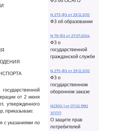
ФЗ об ОСАГО
КИ
N 273-ФЗ от 29.12.2012
ФЗ об образовании
N 79-ФЗ от 27.07.2004
ФЗ о
государственной
ИЯ
гражданской службе
ЛЮДЕНИЯ
N 275-ФЗ от 29.12.2012
АНСПОРТА
ФЗ о
государственном
государственной
оборонном заказе
дерации от 2 июня
от, утвержденного
N2300-1 от 07.02.1992
-р, приказываю:
ЗППП
О защите прав
я с указаниями по
потребителей