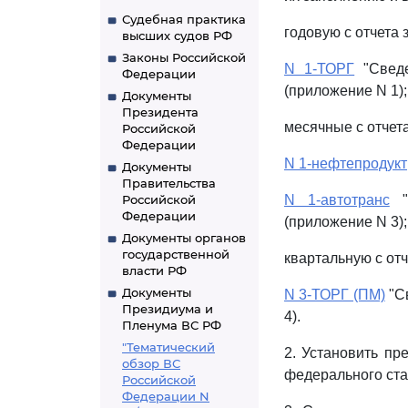
Судебная практика
годовую с отчета з
высших судов РФ
Законы Российской
N 1-ТОРГ
"Сведе
Федерации
(приложение N 1);
Документы
Президента
месячные с отчета
Российской
Федерации
N 1-нефтепродукт
Документы
Правительства
Российской
N 1-автотранс
"С
Федерации
(приложение N 3);
Документы органов
государственной
квартальную с отч
власти РФ
Документы
N 3-ТОРГ (ПМ)
"Св
Президиума и
4).
Пленума ВС РФ
"Тематический
2. Установить п
обзор ВС
федерального ста
Российской
Федерации N